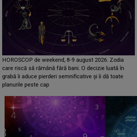
Emanuel a ținut ACEST DETALIU ASCUNS până
acum! În fața Alexandrei, concurentul din Casa Iubirii
face o MĂRTURISIRE NEAȘTEPTATĂ despre mama
sa: "I-am spus și ei în față, eu nu te iubesc pentru
că..."