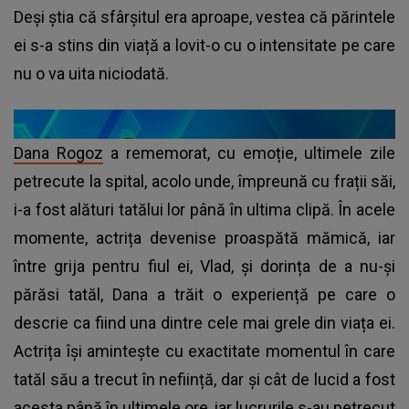
Deși știa că sfârșitul era aproape, vestea că părintele
ei s-a stins din viață a lovit-o cu o intensitate pe care
nu o va uita niciodată.
Dana Rogoz
a rememorat, cu emoție, ultimele zile
petrecute la spital, acolo unde, împreună cu frații săi,
i-a fost alături tatălui lor până în ultima clipă. În acele
momente, actrița devenise proaspătă mămică, iar
între grija pentru fiul ei, Vlad, și dorința de a nu-și
părăsi tatăl, Dana a trăit o experiență pe care o
descrie ca fiind una dintre cele mai grele din viața ei.
Actrița își amintește cu exactitate momentul în care
tatăl său a trecut în neființă, dar și cât de lucid a fost
acesta până în ultimele ore, iar lucrurile s-au petrecut