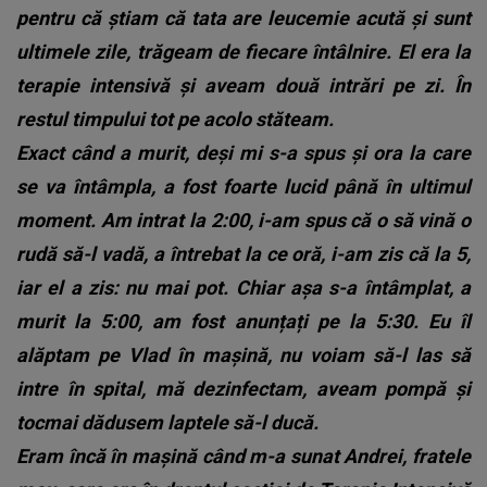
pentru că știam că tata are leucemie acută și sunt
ultimele zile, trăgeam de fiecare întâlnire. El era la
terapie intensivă și aveam două intrări pe zi. În
restul timpului tot pe acolo stăteam.
Exact când a murit, deși mi s-a spus și ora la care
se va întâmpla, a fost foarte lucid până în ultimul
moment. Am intrat la 2:00, i-am spus că o să vină o
rudă să-l vadă, a întrebat la ce oră, i-am zis că la 5,
iar el a zis: nu mai pot. Chiar așa s-a întâmplat, a
murit la 5:00, am fost anunțați pe la 5:30. Eu îl
alăptam pe Vlad în mașină, nu voiam să-l las să
intre în spital, mă dezinfectam, aveam pompă și
tocmai dădusem laptele să-l ducă.
Eram încă în mașină când m-a sunat Andrei, fratele