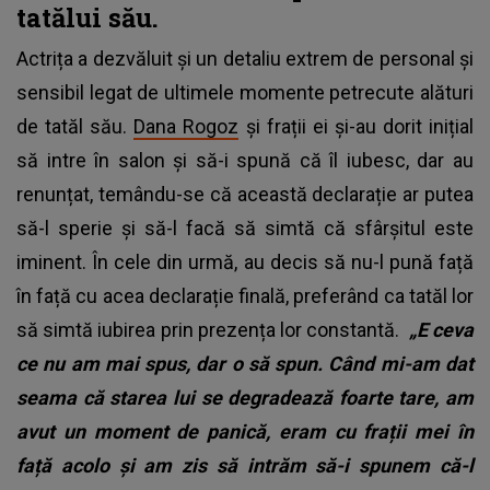
tatălui său.
Actrița a dezvăluit și un detaliu extrem de personal și
sensibil legat de ultimele momente petrecute alături
de tatăl său.
Dana Rogoz
și frații ei și-au dorit inițial
să intre în salon și să-i spună că îl iubesc, dar au
renunțat, temându-se că această declarație ar putea
să-l sperie și să-l facă să simtă că sfârșitul este
iminent. În cele din urmă, au decis să nu-l pună față
în față cu acea declarație finală, preferând ca tatăl lor
să simtă iubirea prin prezența lor constantă.
„E ceva
ce nu am mai spus, dar o să spun. Când mi-am dat
seama că starea lui se degradează foarte tare, am
avut un moment de panică, eram cu frații mei în
față acolo și am zis să intrăm să-i spunem că-l