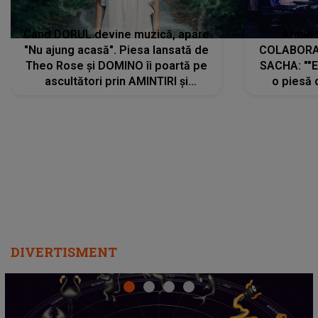
Când DORUL devine muzică, apare
Armin 
"Nu ajung acasă". Piesa lansată de
COLABORAR
Theo Rose și DOMINO îi poartă pe
SACHA: ""E
ascultători prin AMINTIRI și
o piesă 
REGĂSIRI, iar drumul emoțiilor
imediat pre
trece prin sufletul publicului:
cu mine șt
"Pentru toți cei care au plecat
păstrăm do
departe ca să le fie mai bine"
DIVERTISMENT