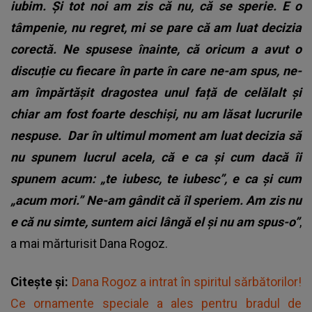
iubim. Și tot noi am zis că nu, că se sperie. E o
tâmpenie, nu regret, mi se pare că am luat decizia
corectă. Ne spusese înainte, că oricum a avut o
discuție cu fiecare în parte în care ne-am spus, ne-
am împărtășit dragostea unul față de celălalt și
chiar am fost foarte deschiși, nu am lăsat lucrurile
nespuse. Dar în ultimul moment am luat decizia să
nu spunem lucrul acela, că e ca și cum dacă îi
spunem acum: „te iubesc, te iubesc”, e ca și cum
„acum mori.” Ne-am gândit că îl speriem. Am zis nu
e că nu simte, suntem aici lângă el și nu am spus-o”
,
a mai mărturisit Dana Rogoz.
Citește și:
Dana Rogoz a intrat în spiritul sărbătorilor!
Ce ornamente speciale a ales pentru bradul de