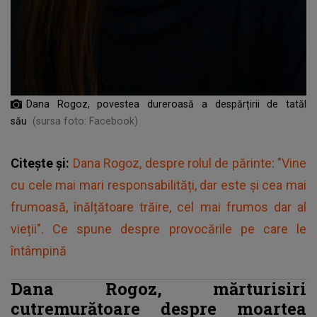
Dana Rogoz, povestea dureroasă a despărțirii de tatăl
său
(sursa foto: Facebook)
Citește și:
Dana Rogoz, despre rolul de părinte: "Vine
cu cele mai mari responsabilități, dar este și cea mai
frumoasă, înălțătoare trăire, cel mai frumos dar al
vieții". Ce spune despre provocările pe care le
întâmpină
Dana Rogoz, mărturisiri
cutremurătoare despre moartea