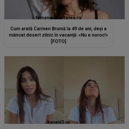
tvmania.libertatea.ro
Cum arată Carmen Brumă la 49 de ani, deși a
mâncat desert zilnic în vacanță: «Nu e noroc!»
[FOTO]
kanald2.ro