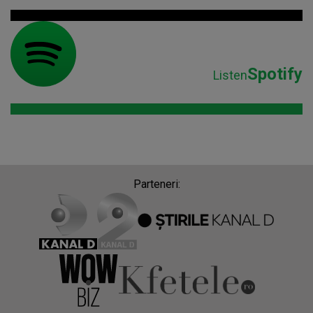
Spotify
Listen
Parteneri: