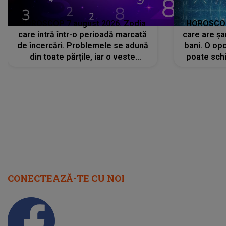
HOROSCOP 7 august 2026. Zodia
HOROSCOP 
care intră într-o perioadă marcată
care are șa
de încercări. Problemele se adună
bani. O opo
din toate părțile, iar o veste
poate schi
neașteptată îi dă planurile peste
la
cap
CONECTEAZĂ-TE CU NOI