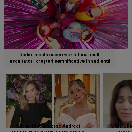
Radio Impuls cucerește tot mai mulți
ascultători: creșteri semnificative în audiență
Cât de bine îi merge Andreei
MĂRTURIA