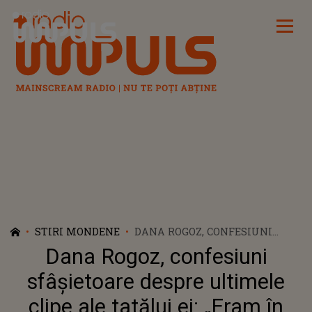
Radio Impuls
STIRI MONDENE
DANA ROGOZ, CONFESIUNI
SFÂȘIETOARE DESPRE
Dana Rogoz, confesiuni
ULTIMELE CLIPE ALE TATĂLUI
EI: „ERAM ÎN MAȘINĂ, ÎL
sfâșietoare despre ultimele
ALĂPTAM PE VLAD CÂND AM
clipe ale tatălui ei: „Eram în
PRIMIT VESTEA”