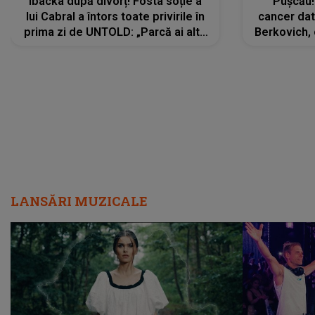
Ibacka după divorț! Fosta soție a
Pușcău!
lui Cabral a întors toate privirile în
cancer dato
prima zi de UNTOLD: „Parcă ai altă
Berkovich, 
strălucire, emani putere,
accident ru
încredere, siguranță...”
Dacă nu 
LANSĂRI MUZICALE