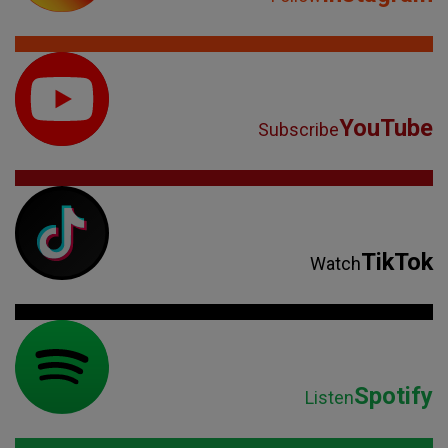
YouTube
Subscribe
TikTok
Watch
Spotify
Listen