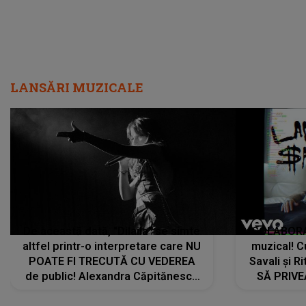
LANSĂRI MUZICALE
De această dată, "Dilaila" se simte
COLABORAR
altfel printr-o interpretare care NU
muzical! C
POATE FI TRECUTĂ CU VEDEREA
Savali și Ri
de public! Alexandra Căpitănescu
SĂ PRIV
a lansat VERSIUNEA LIVE a piesei