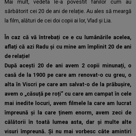
Mai mult, vedeta le-a povestit fanilor cum au
sărbătorit cei 20 de ani de relație. Au ales să meargă
la film, alături de cei doi copii ai lor, Vlad și Lia.
În caz că vă întrebați ce e cu lumânările acelea,
aflați că azi Radu și cu mine am împlinit 20 de ani
de relație!
După acești 20 de ani avem 2 copii minunați, o
casă de la 1900 pe care am renovat-o cu greu, o
alta în Viscri pe care am salvat-o de la prăbușire,
avem o „căsuță pe roți” cu care am campat în cele
mai inedite locuri, avem filmele la care am lucrat
împreună și la care ținem enorm, avem zeci de
călătorii în toată lumea asta, dar și multe alte
visuri împreună. Și nu mai vorbesc câte amintiri