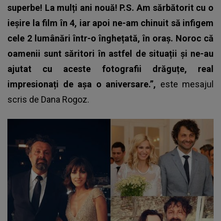
superbe! La mulți ani nouă!
P.S. Am sărbătorit cu o
ieșire la film în 4, iar apoi ne-am chinuit să infigem
cele 2 lumânări într-o înghețată, în oraș. Noroc că
oamenii sunt săritori în astfel de situații și ne-au
ajutat cu aceste fotografii drăguțe, real
impresionați de așa o aniversare.”,
este mesajul
scris de
Dana Rogoz
.