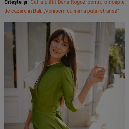
Citește și:
Cât a plătit Dana Rogoz pentru o noapte
de cazare în Bali: „Venisem cu inima puțin strânsă”