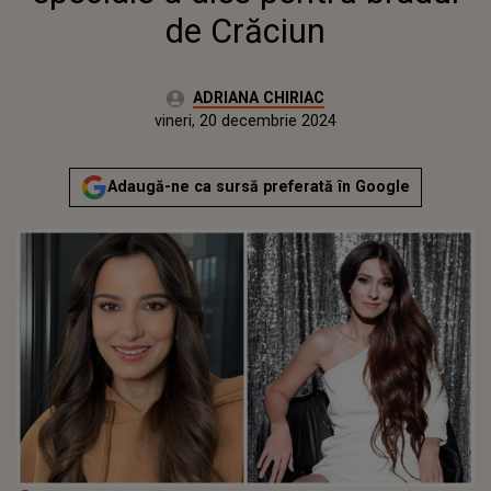
de Crăciun
Autor:
ADRIANA CHIRIAC
Publicat:
vineri, 20 decembrie 2024
Actualizat:
vineri, 20 decembrie 2024
Adaugă-ne ca sursă preferată în Google