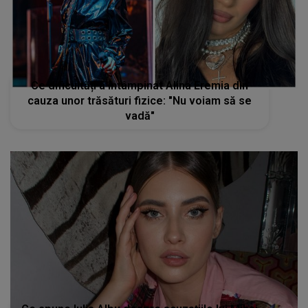
Ce dificultăți a întâmpinat Alina Eremia din
cauza unor trăsături fizice: "Nu voiam să se
vadă"