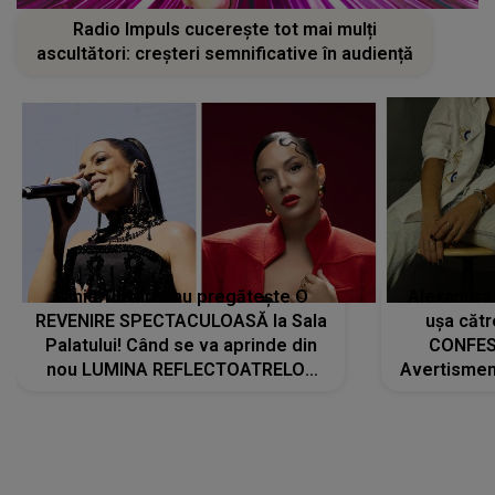
Radio Impuls cucerește tot mai mulți
ascultători: creșteri semnificative în audiență
Tania Turtureanu pregătește O
Alexandra
REVENIRE SPECTACULOASĂ la Sala
ușa cătr
Palatului! Când se va aprinde din
CONFES
nou LUMINA REFLECTOATRELOR
Avertismentu
pentru artistă: " Vor fi multe
rămas ÎNT
cântece noi, în premieră. Cântece
au format-
care abia acum învață să respire"
"Am f