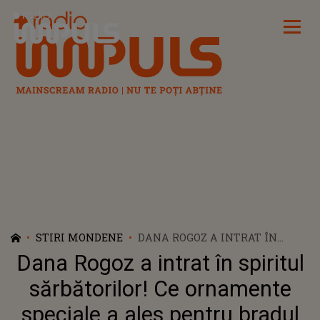
Radio Impuls
STIRI MONDENE
DANA ROGOZ A INTRAT ÎN
SPIRITUL SĂRBĂTORILOR! CE
Dana Rogoz a intrat în spiritul
ORNAMENTE SPECIALE A ALES
PENTRU BRADUL DE CRĂCIUN
sărbătorilor! Ce ornamente
speciale a ales pentru bradul