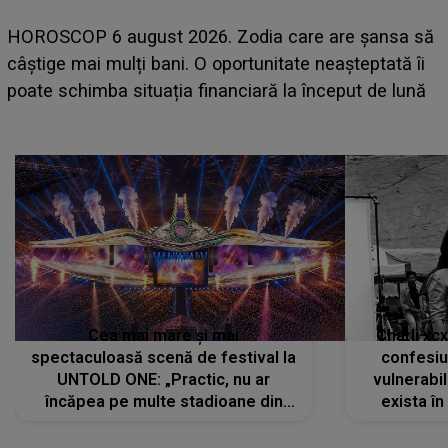
LINE-UP UNTOLD ONE, prima zi. Cine sunt artiștii
care deschid festivalul și de la ce ore au loc cele mai
așteptate concerte pe scena principală?
Cea mai mare și mai
Charli xc
spectaculoasă scenă de festival la
confesiu
UNTOLD ONE: „Practic, nu ar
vulnerabil
încăpea pe multe stadioane din
exista în
lume”. Evenimentul începe joi, 6
august 2026