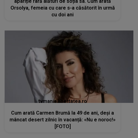
apariție rară alături de soția sa. Cum arată
Orsolya, femeia cu care s-a căsătorit în urmă
cu doi ani
tvmania.libertatea.ro
Cum arată Carmen Brumă la 49 de ani, deși a
mâncat desert zilnic în vacanță: «Nu e noroc!»
[FOTO]