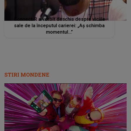
Connect-R a vorbit deschis despre viciile
sale de la începutul carierei: „Aș schimba
momentul...”
STIRI MONDENE