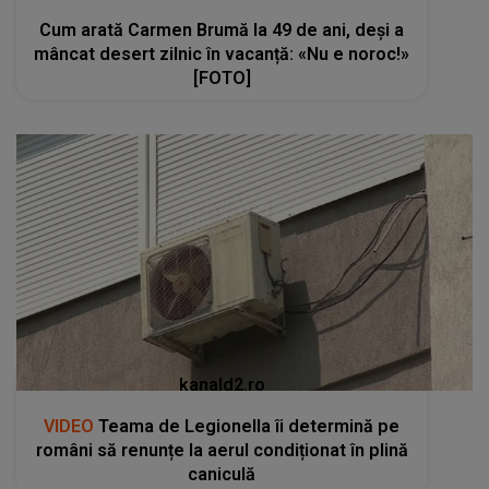
Cum arată Carmen Brumă la 49 de ani, deși a
mâncat desert zilnic în vacanță: «Nu e noroc!»
[FOTO]
kanald2.ro
VIDEO
Teama de Legionella îi determină pe
români să renunțe la aerul condiționat în plină
caniculă