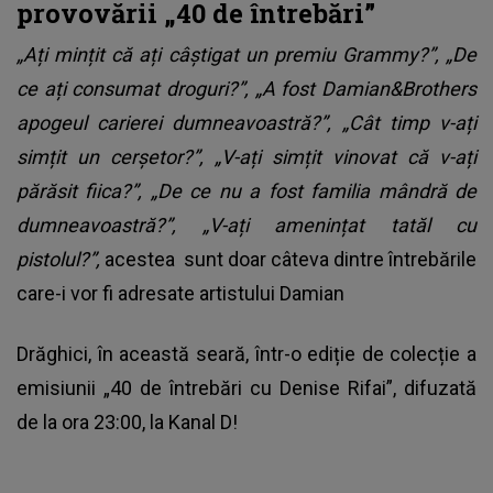
provovării „40 de întrebări”
„Ați mințit că ați câștigat un premiu Grammy?”, „De
ce ați consumat droguri?”, „A fost Damian&Brothers
apogeul carierei dumneavoastră?”, „Cât timp v-ați
simțit un cerșetor?”, „V-ați simțit vinovat că v-ați
părăsit fiica?”, „De ce nu a fost familia mândră de
dumneavoastră?”, „V-ați amenințat tatăl cu
pistolul?”,
acestea sunt doar câteva dintre întrebările
care-i vor fi adresate artistului Damian
Drăghici, în această seară, într-o ediție de colecție a
emisiunii „40 de întrebări cu Denise Rifai”, difuzată
de la ora 23:00, la Kanal D!