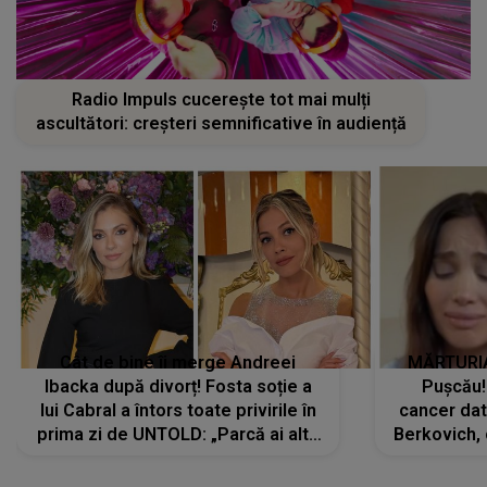
Radio Impuls cucerește tot mai mulți
ascultători: creșteri semnificative în audiență
Cât de bine îi merge Andreei
MĂRTURIA
Ibacka după divorț! Fosta soție a
Pușcău!
lui Cabral a întors toate privirile în
cancer dato
prima zi de UNTOLD: „Parcă ai altă
Berkovich, 
strălucire, emani putere,
accident ru
încredere, siguranță...”
Dacă nu 