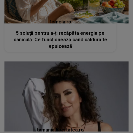
femeia.ro
5 soluții pentru a-ți recăpăta energia pe
caniculă. Ce funcționează când căldura te
epuizează
tvmania.libertatea.ro