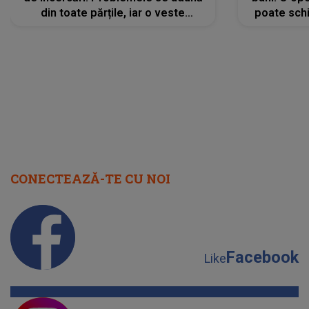
din toate părțile, iar o veste
poate schi
neașteptată îi dă planurile peste
la
cap
CONECTEAZĂ-TE CU NOI
Facebook
Like