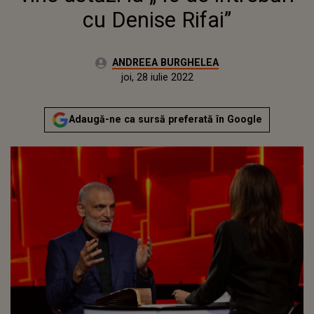
cu Denise Rifai”
Autor:
ANDREEA BURGHELEA
Publicat:
marți, 13 iulie 2021
Actualizat:
joi, 28 iulie 2022
Adaugă-ne ca sursă preferată în Google