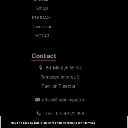
Echipa
PODCAST
Concursuri
HOT40
Contact
Bd. Mărăști 65-67,
Romexpo Intrarea C,
Pavilion T, sector 1
office@radioimpuls.ro
LIVE : 0754-222.999
WhatsApp: 0754-222.999
Nouă ne pasă ca datele tale personale să rămână confidențiale