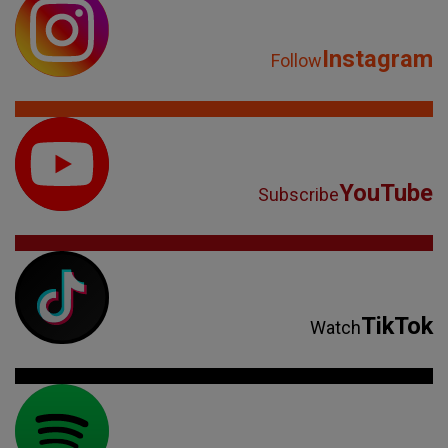
Instagram
Follow
YouTube
Subscribe
TikTok
Watch