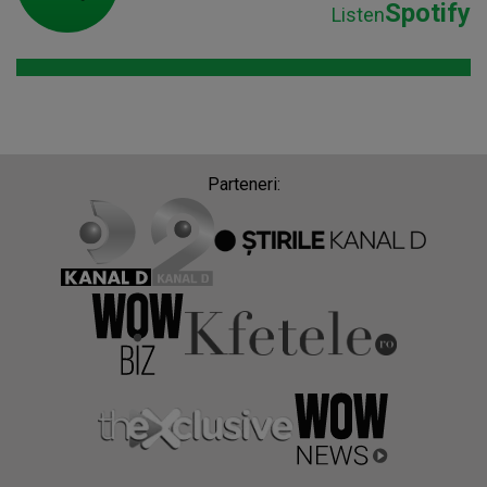
Spotify
Listen
Parteneri: