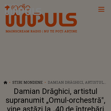
Radio Impuls
STIRI MONDENE
DAMIAN DRĂGHICI, ARTISTUL
SUPRANUMIT „OMUL-
Damian Drăghici, artistul
ORCHESTRĂ", VINE ASTĂZI LA
„40 DE ÎNTREBĂRI CU DENISE
supranumit „Omul-orchestră",
RIFAI”
vine astăzi la „40 de întrebări