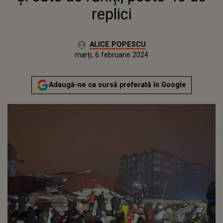
replici
Autor:
ALICE POPESCU
Publicat:
luni, 6 februarie 2023
Actualizat:
marți, 6 februarie 2024
Adaugă-ne ca sursă preferată în Google