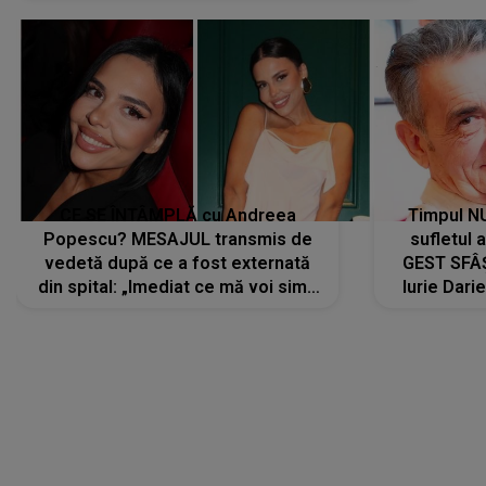
CE SE ÎNTÂMPLĂ cu Andreea
Timpul N
Popescu? MESAJUL transmis de
sufletul 
vedetă după ce a fost externată
GEST SFÂȘ
din spital: „Imediat ce mă voi simți
Iurie Dari
mai bine...”
măsură ce