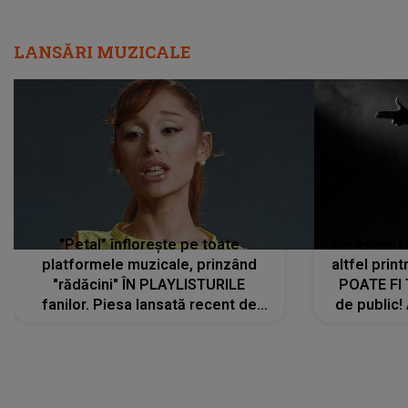
LANSĂRI MUZICALE
"Petal" înflorește pe toate
De această 
platformele muzicale, prinzând
altfel prin
"rădăcini" ÎN PLAYLISTURILE
POATE FI
fanilor. Piesa lansată recent de
de public!
Ariana Grande îi face pe
a lansat V
ascultători SĂ O ASCULTE PE
REPEAT