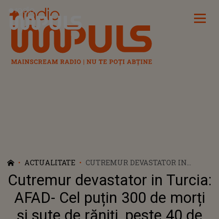
Radio Impuls
ACTUALITATE
CUTREMUR DEVASTATOR IN
TURCIA: AFAD- CEL PUȚIN 300 DE
Cutremur devastator in Turcia:
MORȚI ȘI SUTE DE RĂNIȚI, PESTE
40 DE REPLICI
AFAD- Cel puțin 300 de morți
și sute de răniți, peste 40 de