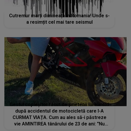
Cutremur marți dimineața în Romania! Unde s-
a resimțit cel mai tare seismul
Gestul copleșitor făcut de prietenii lui Harold
după accidentul de motocicletă care I-A
CURMAT VIAȚA. Cum au ales să-i păstreze
vie AMINTIREA tânărului de 23 de ani: "Nu
știm ce ne rezervă ziua de mâine, dar știm