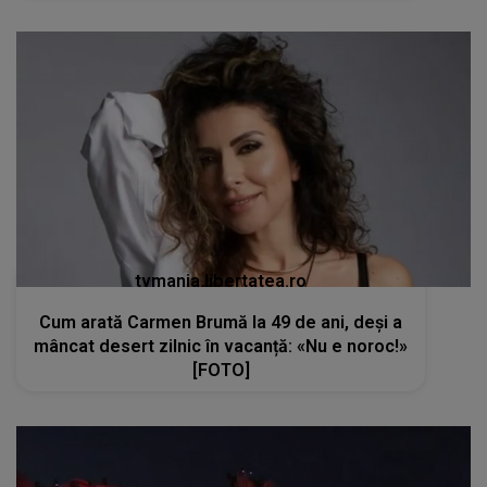
tvmania.libertatea.ro
Cum arată Carmen Brumă la 49 de ani, deși a
mâncat desert zilnic în vacanță: «Nu e noroc!»
[FOTO]