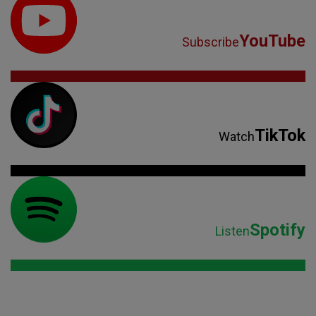
YouTube
Subscribe
TikTok
Watch
Spotify
Listen