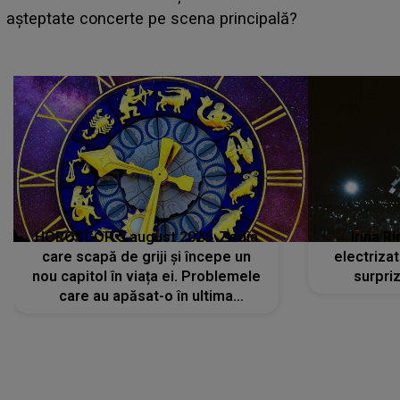
așteptate concerte pe scena principală?
a
HOROSCOP 5 august 2026. Zodia
Irina R
care scapă de griji și începe un
electriza
nou capitol în viața ei. Problemele
surpri
care au apăsat-o în ultima
perioadă își găsesc, în sfârșit,
rezolvarea