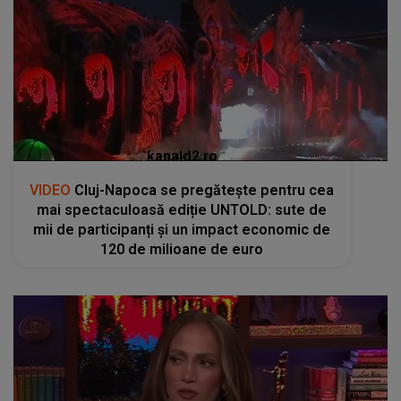
kanald2.ro
VIDEO
Cluj-Napoca se pregătește pentru cea
mai spectaculoasă ediție UNTOLD: sute de
mii de participanți și un impact economic de
120 de milioane de euro