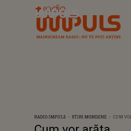
Radio Impuls
RADIO IMPULS
STIRI MONDENE
CUM VO
VERIGHE
Cum vor arăta
OANA M