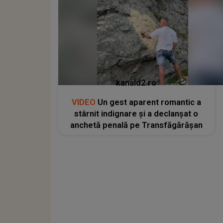
kanald2.ro
VIDEO
Un gest aparent romantic a
stârnit indignare și a declanșat o
anchetă penală pe Transfăgărășan