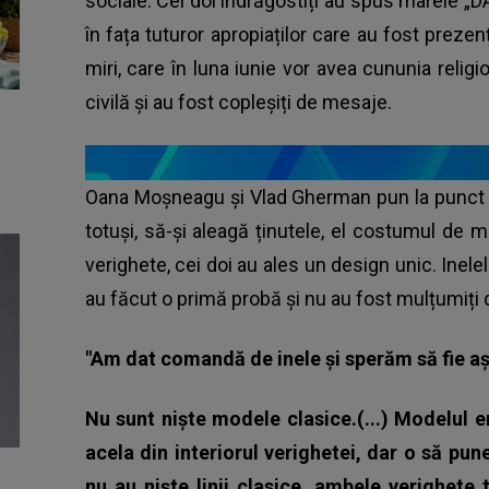
sociale. Cei doi îndrăgostiți au spus marele „DA” 
în fața tuturor apropiaților care au fost prezenț
miri, care în luna iunie vor avea cununia relig
civilă și au fost copleșiți de mesaje.
Oana Moșneagu și Vlad Gherman pun la punct ult
totuși, să-și aleagă ținutele, el costumul de m
verighete, cei doi au ales un design unic. Inelel
au făcut o primă probă și nu au fost mulțumiți de
"Am dat comandă de inele și sperăm să fie a
Nu sunt niște modele clasice.(...) Modelul 
acela din interiorul verighetei, dar o să pun
nu au niște linii clasice, ambele verighete 