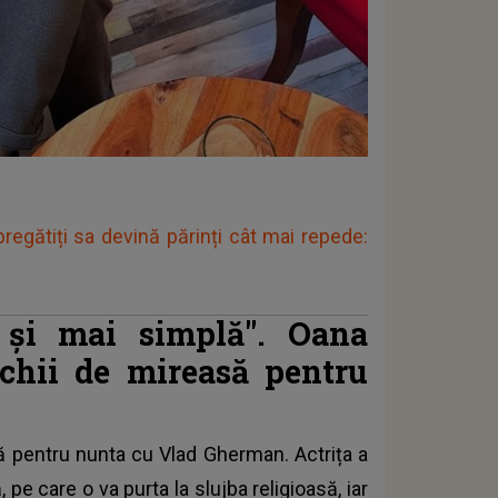
egătiți sa devină părinți cât mai repede:
 și mai simplă". Oana
chii de mireasă pentru
 pentru nunta cu Vlad Gherman. Actrița a
pe care o va purta la slujba religioasă, iar