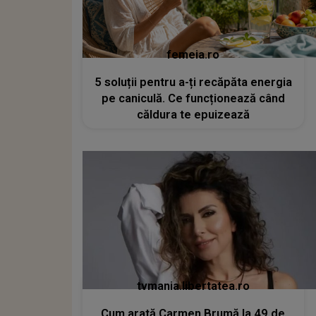
femeia.ro
5 soluții pentru a-ți recăpăta energia
pe caniculă. Ce funcționează când
căldura te epuizează
tvmania.libertatea.ro
Cum arată Carmen Brumă la 49 de