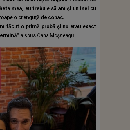
gheta mea, eu trebuie să am și un inel cu
aproape o crenguță de copac.
am făcut o primă probă și nu erau exact
termină"
, a spus
Oana Moșneagu
.