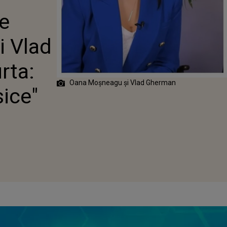
HERMAN LE VOR
re
"NU SUNT
LASICE"
 Vlad
rta:
Oana Moșneagu și Vlad Gherman
sice"