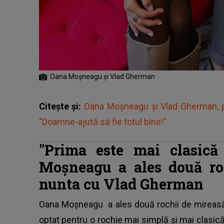
Oana Moșneagu și Vlad Gherman
Citește și:
Oana Moșneagu și Vlad Gherman, pr
"Doamne-ajută să fie totul bine!"
"Prima este mai clasică
Moșneagu a ales două ro
nunta cu Vlad Gherman
Oana Moșneagu
a ales două rochii de mireasă
optat pentru o rochie mai simplă și mai clasică, 