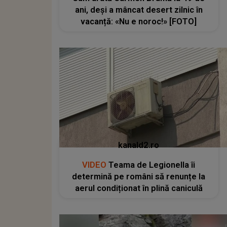
ani, deși a mâncat desert zilnic în
vacanță: «Nu e noroc!» [FOTO]
kanald2.ro
VIDEO
Teama de Legionella îi
determină pe români să renunțe la
aerul condiționat în plină caniculă