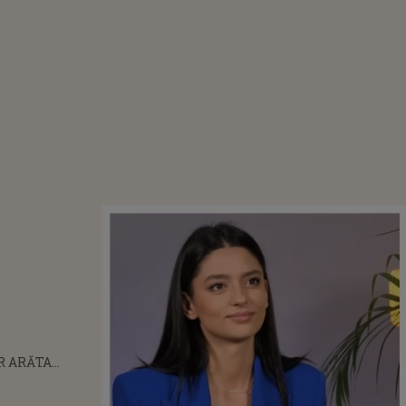
R ARĂTA
TELE PE CARE
OȘNEAGU ȘI