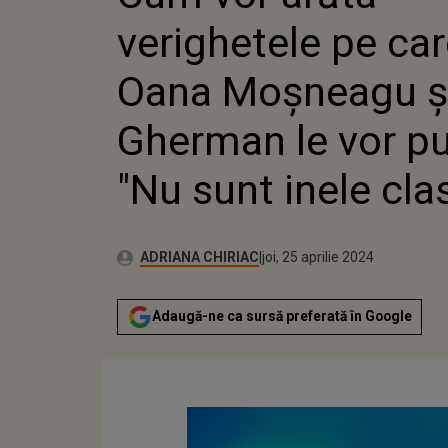
VLAD G
verighetele pe ca
PURTA: 
INELE C
Oana Moșneagu și
Gherman le vor pu
"Nu sunt inele cla
Publicat:
Autor:
joi, 25 aprilie 2024
Actualizat:
ADRIANA CHIRIAC
joi, 25 aprilie 2024
Adaugă-ne ca sursă preferată în Google