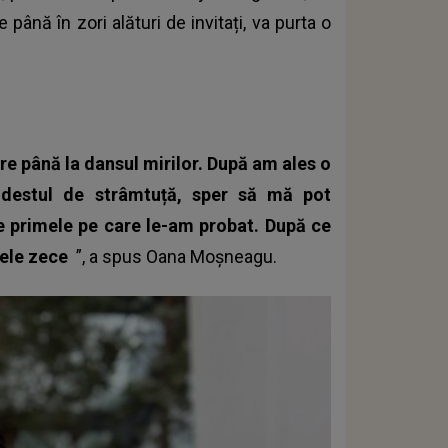
până în zori alături de invitați, va purta o
ere până la dansul mirilor. După am ales o
destul de strâmtuță, sper să mă pot
e primele pe care le-am probat. După ce
mele zece
”, a spus Oana Moșneagu.