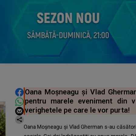
DISTRIBUIE ARTICOLUL
Oana Moșneagu și Vlad Gherman 
pentru marele eveniment din v
verighetele pe care le vor purta!
Oana Moșneagu și Vlad Gherman s-au căsătorit ș