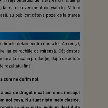
în fața ofițerului de la starea civilă, dar și
i la marele eveniment din viața lor. Viitorii
ioasă, au publicat câteva poze de la starea
imele detalii pentru nunta lor. Au reușit,
ire, iar ea rochiile de mireasă. Cât despre
e se află încă în producție, după ce actorii
 rezultatul final.
șa cum ne dorim noi.
era așa de drăguț încât am omis mesajul
em noi ceva. Nu sunt niște inele clasice,
trebuie să aibă niște unghiuri destul de