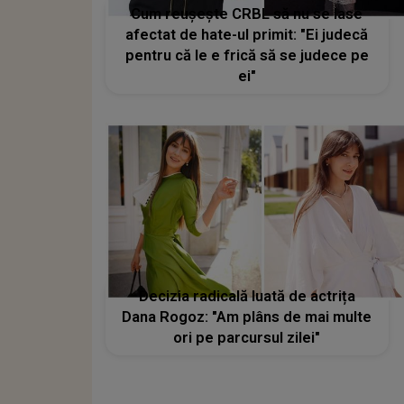
Cum reușește CRBL să nu se lase
afectat de hate-ul primit: "Ei judecă
pentru că le e frică să se judece pe
ei"
Decizia radicală luată de actrița
Dana Rogoz: "Am plâns de mai multe
ori pe parcursul zilei"