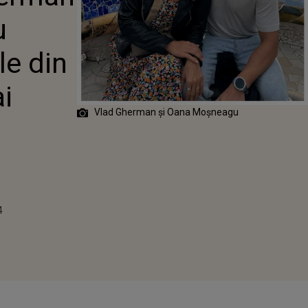
EGERILE DIN
u
"DE CELE MAI
RI, EA ARE
E"
le din
i
Vlad Gherman și Oana Moșneagu
4