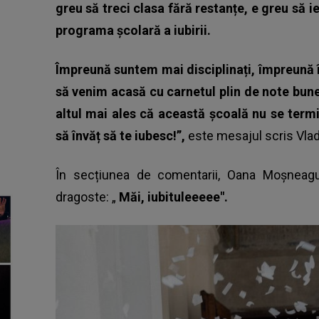
greu să treci clasa fără restanțe, e greu să i
programa școlară a iubirii.
Împreună suntem mai disciplinați, împreună
să venim acasă cu carnetul plin de note bune
altul mai ales că această școală nu se te
să învăț să te iubesc!”,
este mesajul scris Vla
În secțiunea de comentarii,
Oana Moșnea
dragoste: „
Măi, iubituleeeee".