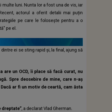
multe luni. Nunta lor a fost una de vis, iar
ecent, actorul a oferit detalii mai puțin
rategiile pe care le folosește pentru a o
ă" pe el.
tre ei se sting rapid și, la final, ajung să
na are un OCD, îi place să facă curat, nu
ngă. Spre deosebire de mine, care n-aș
 Dacă ar fi un motiv de ceartă, cam ăsta
e dreptate”
, a declarat Vlad Gherman.