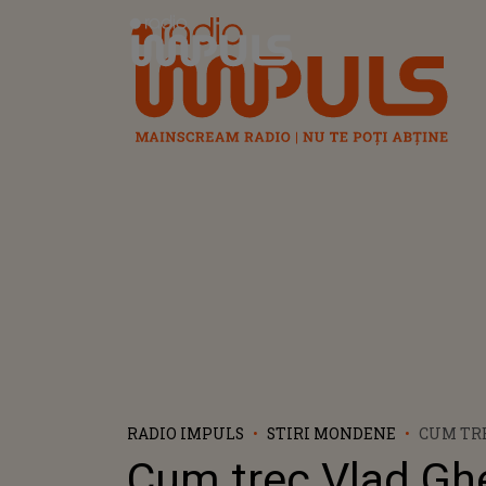
Radio Impuls
RADIO IMPULS
STIRI MONDENE
CUM TR
GHERMA
Cum trec Vlad G
MOȘNEA