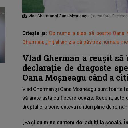
Vlad Gherman și Oana Moșneagu
(sursa foto: Facebo
Citește și:
Ce nume a ales să poarte Oana 
Gherman: „Inițial am zis că păstrez numele m
Vlad Gherman a reușit să î
declarație de dragoste sp
Oana Moșneagu când a citi
Vlad Gherman și Oana Moșneagu
sunt foarte fe
să arate asta cu fiecare ocazie. Recent, actorul 
dreptul ei a scris câteva rânduri pline de roman
„Ea și cu mine suntem doi adulți la școală. Î