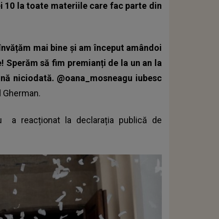
ei 10 la toate materiile care fac parte din
 învățăm mai bine și am început amândoi
! Sperăm să fim premianți de la un an la
rmină niciodată. @oana_mosneagu iubesc
d Gherman.
gu
a reacționat la declarația publică de