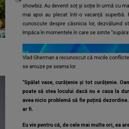
showbiz. Au devenit soț și soție în urmă cu mai 
mai apoi au plecat într-o vacanță superbă. R
cunoscute despre căsnicia lor, dezvăluind st
împăca în momentele în care se simte "supărat
Vlad Gherman a recunoscut că micile conflicte din
se amuze pe seama lor.
"Spălat vase, curățenie și tot curățenie. Oa
poate să stea locului dacă nu e casa la du
avea nicio problemă să fie puțină dezordine.
ar fi.
Eu vin pentru că, de cele mai multe ori, ea ar