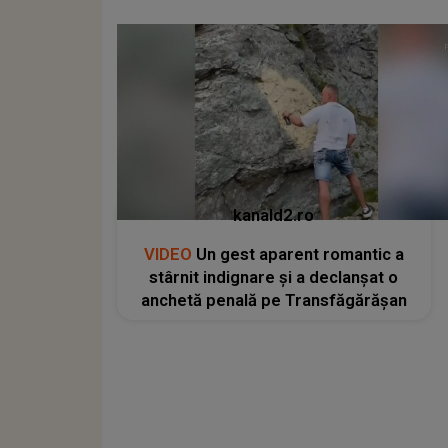
kanald2.ro
VIDEO
Un gest aparent romantic a
stârnit indignare și a declanșat o
anchetă penală pe Transfăgărășan