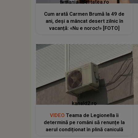
tvmania.libertatea.ro
Cum arată Carmen Brumă la 49 de
ani, deși a mâncat desert zilnic în
vacanță: «Nu e noroc!» [FOTO]
kanald2.ro
VIDEO
Teama de Legionella îi
determină pe români să renunțe la
aerul condiționat în plină caniculă