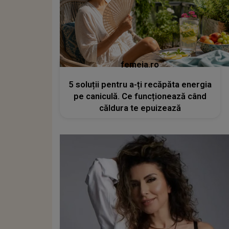
femeia.ro
5 soluții pentru a-ți recăpăta energia
pe caniculă. Ce funcționează când
căldura te epuizează