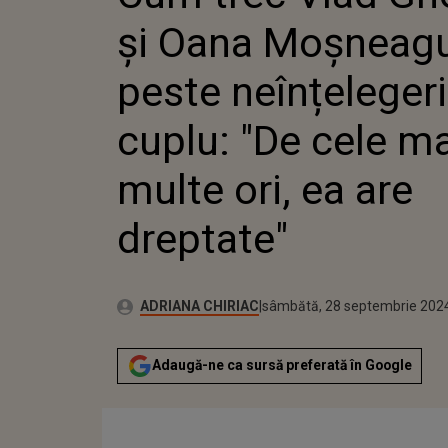
NEÎNȚEL
și Oana Moșneag
CUPLU: 
MULTE O
DREPTAT
peste neînțelegeri
cuplu: "De cele ma
multe ori, ea are
dreptate"
Autor:
Publicat:
ADRIANA CHIRIAC
sâmbătă, 28 septembrie 202
Adaugă-ne ca sursă preferată în Google