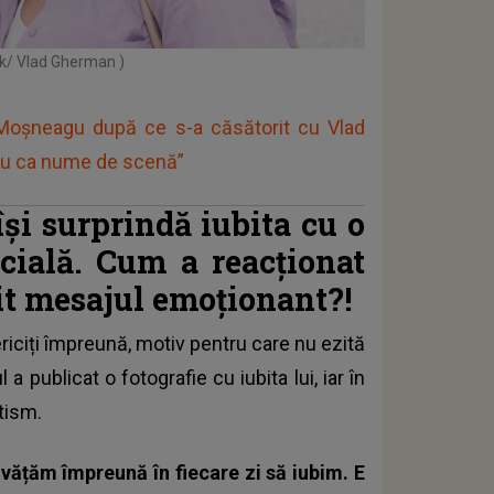
ok/ Vlad Gherman )
Moșneagu după ce s-a căsătorit cu Vlad
eu ca nume de scenă”
și surprindă iubita cu o
ecială. Cum a reacționat
t mesajul emoționant?!
riciți împreună, motiv pentru care nu ezită
a publicat o fotografie cu iubita lui, iar în
tism.
nvățăm împreună în fiecare zi să iubim. E