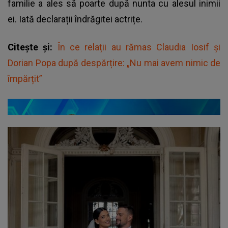
familie a ales să poarte după nunta cu alesul inimii
ei. Iată declarații îndrăgitei actrițe.
Citește și:
În ce relații au rămas Claudia Iosif și
Dorian Popa după despărțire: „Nu mai avem nimic de
împărțit”