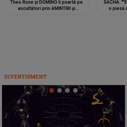
Theo Rose și DOMINO îi poartă pe
SACHA: ""E
ascultători prin AMINTIRI și
o piesă 
REGĂSIRI, iar drumul emoțiilor
imediat pre
trece prin sufletul publicului:
cu mine șt
"Pentru toți cei care au plecat
păstrăm do
departe ca să le fie mai bine"
DIVERTISMENT