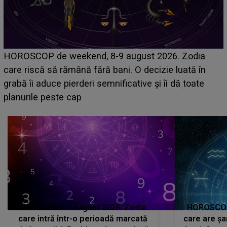
Emanuel a ținut ACEST DETALIU ASCUNS până
acum! În fața Alexandrei, concurentul din Casa Iubirii
face o MĂRTURISIRE NEAȘTEPTATĂ despre mama
sa: "I-am spus și ei în față, eu nu te iubesc pentru
că..."
HOROSCOP 7 august 2026. Zodia
HOROSCOP 
care intră într-o perioadă marcată
care are șa