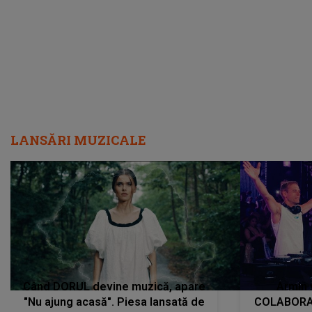
încredere, siguranță...”
Dacă nu 
LANSĂRI MUZICALE
Când DORUL devine muzică, apare
Armin 
"Nu ajung acasă". Piesa lansată de
COLABORAR