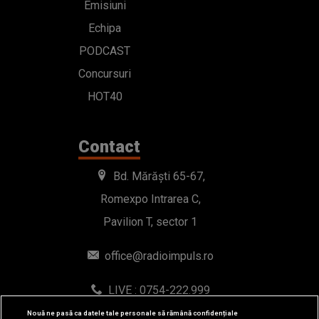
Emisiuni
Echipa
PODCAST
Concursuri
HOT40
Contact
Bd. Mărăști 65-67,
Romexpo Intrarea C,
Pavilion T, sector 1
office@radioimpuls.ro
LIVE : 0754-222.999
WhatsApp: 0754-222.999
Nouă ne pasă ca datele tale personale să rămână confidențiale