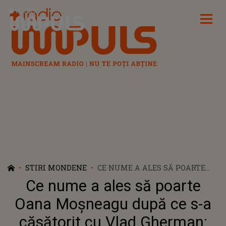
Radio Impuls
STIRI MONDENE
CE NUME A ALES SĂ POARTE
OANA MOȘNEAGU DUPĂ CE S-A
Ce nume a ales să poarte
CĂSĂTORIT CU VLAD
GHERMAN: „INIȚIAL AM ZIS CĂ
Oana Moșneagu după ce s-a
PĂSTREZ NUMELE MEU CA
căsătorit cu Vlad Gherman:
NUME DE SCENĂ”