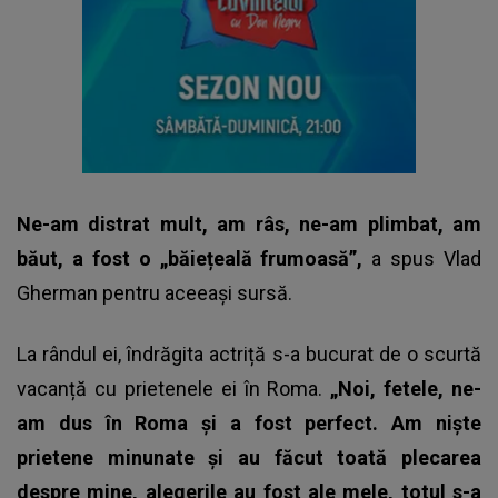
Ne-am distrat mult, am râs, ne-am plimbat, am
băut, a fost o „băiețeală frumoasă”,
a spus Vlad
Gherman pentru aceeași sursă.
La rândul ei, îndrăgita actriță s-a bucurat de o scurtă
vacanță cu prietenele ei în Roma.
„Noi, fetele, ne-
am dus în Roma și a fost perfect. Am niște
prietene minunate și au făcut toată plecarea
despre mine, alegerile au fost ale mele, totul s-a