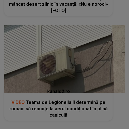
mâncat desert zilnic în vacanță: «Nu e noroc!»
[FOTO]
kanald2.ro
VIDEO
Teama de Legionella îi determină pe
români să renunțe la aerul condiționat în plină
caniculă