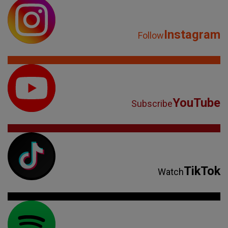
Instagram
Follow
YouTube
Subscribe
TikTok
Watch