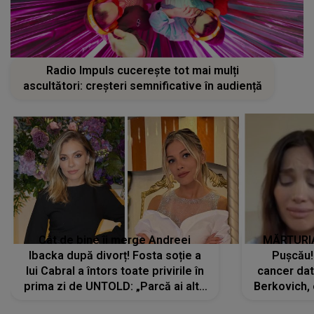
Radio Impuls cucerește tot mai mulți
ascultători: creșteri semnificative în audiență
Cât de bine îi merge Andreei
MĂRTURIA
Ibacka după divorț! Fosta soție a
Pușcău!
lui Cabral a întors toate privirile în
cancer dato
prima zi de UNTOLD: „Parcă ai altă
Berkovich, 
strălucire, emani putere,
accident ru