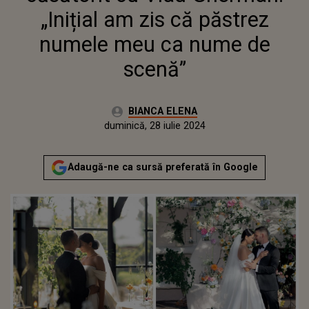
„Inițial am zis că păstrez
numele meu ca nume de
scenă”
Autor:
BIANCA ELENA
Publicat:
duminică, 28 iulie 2024
Adaugă-ne ca sursă preferată în Google