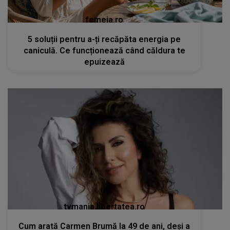
femeia.ro
5 soluții pentru a-ți recăpăta energia pe
caniculă. Ce funcționează când căldura te
epuizează
tvmania.libertatea.ro
Cum arată Carmen Brumă la 49 de ani, deși a