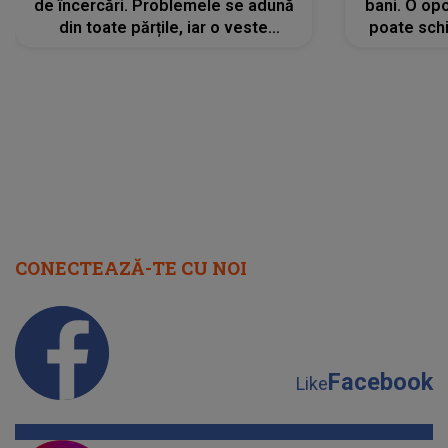
de încercări. Problemele se adună
bani. O opo
din toate părțile, iar o veste
poate schi
neașteptată îi dă planurile peste
la
cap
CONECTEAZĂ-TE CU NOI
Facebook
Like