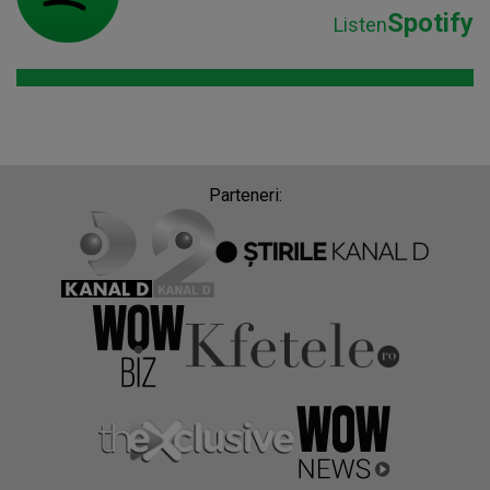
Spotify
Listen
Parteneri: