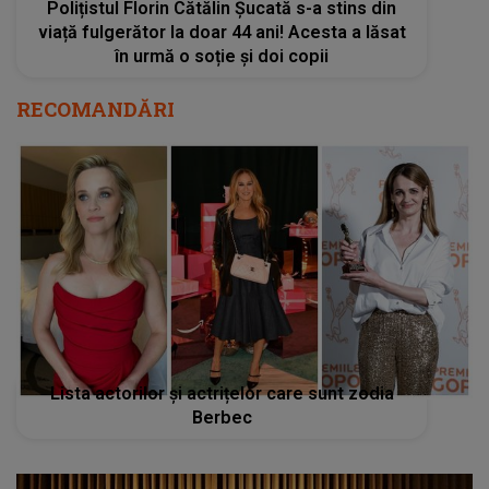
Polițistul Florin Cătălin Șucată s-a stins din
viață fulgerător la doar 44 ani! Acesta a lăsat
în urmă o soție și doi copii
RECOMANDĂRI
Lista actorilor și actrițelor care sunt zodia
Berbec