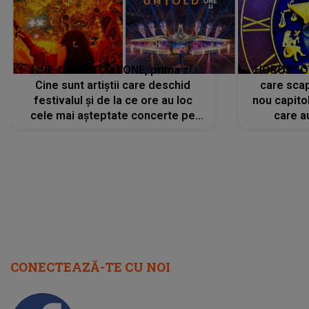
LINE-UP UNTOLD ONE, prima zi.
HOROSCOP 
Cine sunt artiștii care deschid
care scap
festivalul și de la ce ore au loc
nou capitol
cele mai așteptate concerte pe
care a
scena principală?
perioadă 
CONECTEAZĂ-TE CU NOI