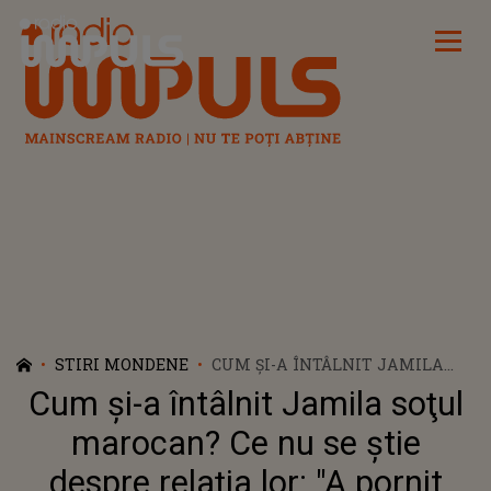
Radio Impuls
STIRI MONDENE
CUM ŞI-A ÎNTÂLNIT JAMILA
SOŢUL MAROCAN? CE NU SE
Cum şi-a întâlnit Jamila soţul
ŞTIE DESPRE RELAŢIA LOR: "A
PORNIT DINTR-O JOACĂ"
marocan? Ce nu se ştie
despre relaţia lor: "A pornit