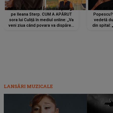
MESAJUL care a făcut-o să plângă
CE SE Î
pe Ileana Sterp. CUM A APĂRUT
Popescu?
sora lui Culiță în mediul online: „Va
vedetă du
veni ziua când povara va dispărea,
din spital:
iar lacrimile...”
LANSĂRI MUZICALE