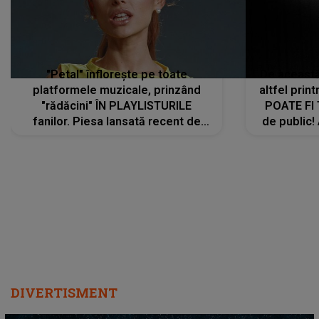
"Petal" înflorește pe toate
De această 
platformele muzicale, prinzând
altfel prin
"rădăcini" ÎN PLAYLISTURILE
POATE FI
fanilor. Piesa lansată recent de
de public!
Ariana Grande îi face pe
a lansat V
ascultători SĂ O ASCULTE PE
REPEAT
DIVERTISMENT