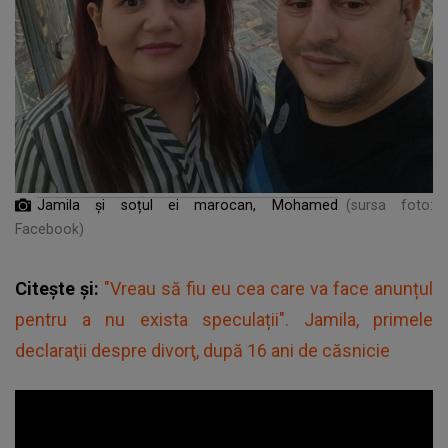
Jamila și soțul ei marocan, Mohamed
(sursa foto:
Facebook)
Citește și:
"Vreau să fiu eu cea care va face anunțul
pentru a nu exista speculații". Jamila, primele
declaraţii despre divorţ, după 16 ani de căsnicie