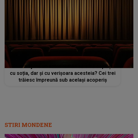
Cum a ajuns un actor român să aibă copil și
cu soția, dar și cu verișoara acesteia? Cei trei
trăiesc împreună sub același acoperiș
STIRI MONDENE