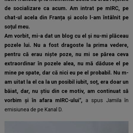
de socializare ca acum.
Am intrat pe mIRC, pe
chat-ul acela din Franța și acolo l-am întâlnit pe
soțul meu.
Am vorbit, mi-a dat un blog cu el și nu-mi plăceau
pozele lui. Nu a fost dragoste la prima vedere,
pentru că erau niște poze, nu mi se părea ceva
extraordinar în pozele alea, nu mă dăduse el pe
mine pe spate, dar că nici eu pe el probabil. Nu m-
am uitat la el ca la un posibil iubit, soț, era doar un
băiat, dar, nu știu din ce motiv, am continuat să
vorbim și în afara mIRC-ului",
a spus
Jamila
în
emisiunea de pe Kanal D.