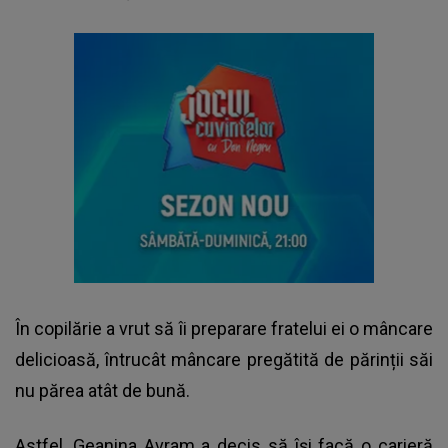
În copilărie a vrut să îi preparare fratelui ei o mâncare
delicioasă, întrucât mâncare pregătită de părinții săi
nu părea atât de bună.
Astfel, Geanina Avram a decis să își facă o carieră