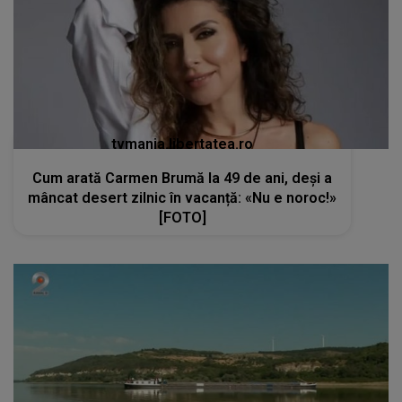
tvmania.libertatea.ro
Cum arată Carmen Brumă la 49 de ani, deși a
mâncat desert zilnic în vacanță: «Nu e noroc!»
[FOTO]