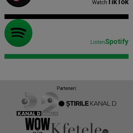
TikTok
Watch
Spotify
Listen
Parteneri: