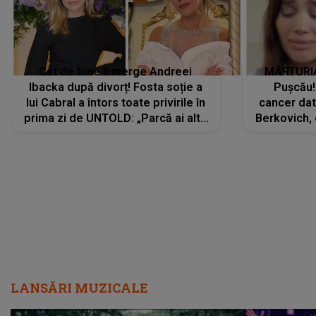
Cât de bine îi merge Andreei
MĂRTURIA
Ibacka după divorț! Fosta soție a
Pușcău!
lui Cabral a întors toate privirile în
cancer dato
prima zi de UNTOLD: „Parcă ai altă
Berkovich, 
strălucire, emani putere,
accident ru
încredere, siguranță...”
Dacă nu 
LANSĂRI MUZICALE