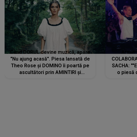
Când DORUL devine muzică, apare
Armin 
"Nu ajung acasă". Piesa lansată de
COLABORAR
Theo Rose și DOMINO îi poartă pe
SACHA: ""E
ascultători prin AMINTIRI și
o piesă 
REGĂSIRI, iar drumul emoțiilor
imediat pre
trece prin sufletul publicului:
cu mine șt
"Pentru toți cei care au plecat
păstrăm do
departe ca să le fie mai bine"