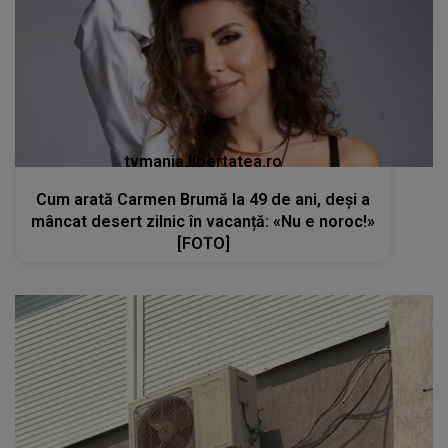
tvmania.libertatea.ro
Cum arată Carmen Brumă la 49 de ani, deși a
mâncat desert zilnic în vacanță: «Nu e noroc!»
[FOTO]