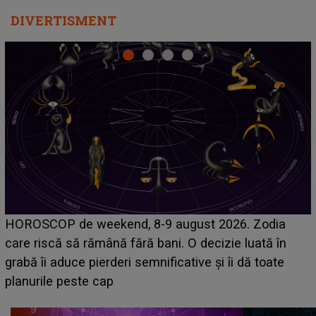
DIVERTISMENT
Emanuel a ținut ACEST DETALIU ASCUNS până
acum! În fața Alexandrei, concurentul din Casa Iubirii
face o MĂRTURISIRE NEAȘTEPTATĂ despre mama
sa: "I-am spus și ei în față, eu nu te iubesc pentru
că..."