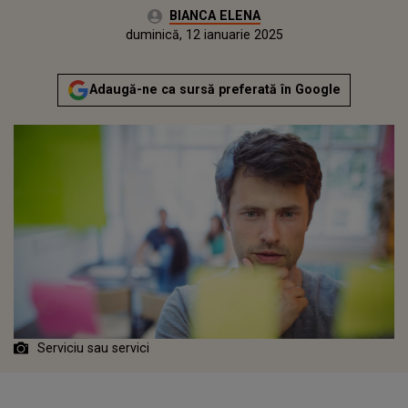
Autor:
BIANCA ELENA
Publicat:
vineri, 12 ianuarie 2024
Actualizat:
duminică, 12 ianuarie 2025
Adaugă-ne ca sursă preferată în Google
Serviciu sau servici