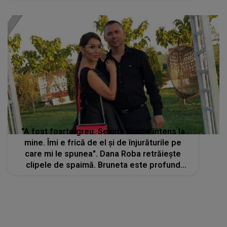
"A fost foarte greu. Se uita foarte intens la
mine. Îmi e frică de el și de înjurăturile pe
care mi le spunea". Dana Roba retrăiește
clipele de spaimă. Bruneta este profund
afectată de ce s-a întâmplat în sala de
judecată