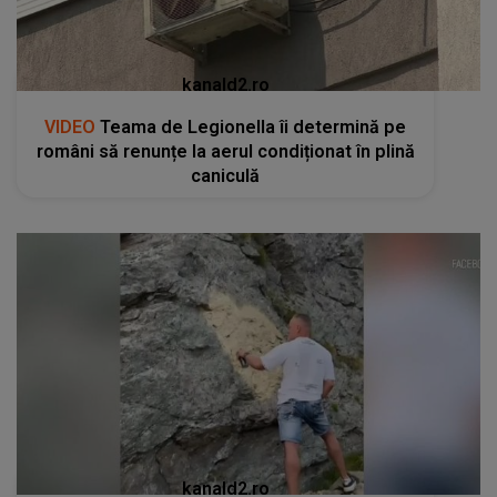
kanald2.ro
VIDEO
Teama de Legionella îi determină pe
români să renunțe la aerul condiționat în plină
caniculă
kanald2.ro