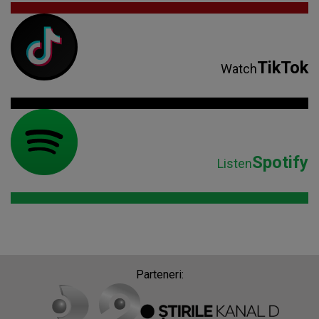
TikTok
Watch
Spotify
Listen
Parteneri: