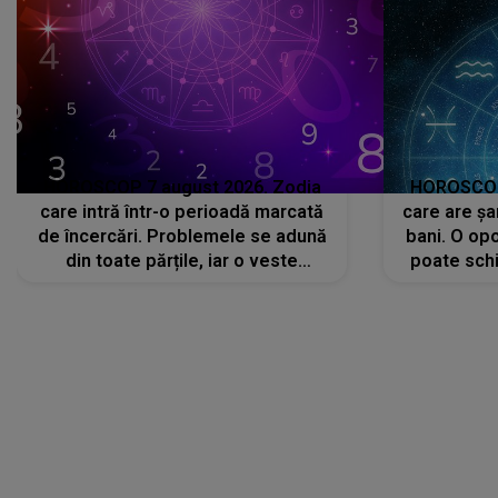
HOROSCOP 7 august 2026. Zodia
HOROSCOP 
care intră într-o perioadă marcată
care are șa
de încercări. Problemele se adună
bani. O opo
din toate părțile, iar o veste
poate schi
neașteptată îi dă planurile peste
la
cap