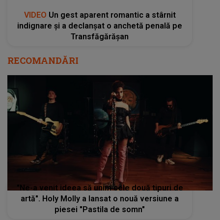
VIDEO
Un gest aparent romantic a stârnit
indignare și a declanșat o anchetă penală pe
Transfăgărășan
RECOMANDĂRI
"Ne-a venit ideea să unim cele două tipuri de
artă". Holy Molly a lansat o nouă versiune a
piesei "Pastila de somn"