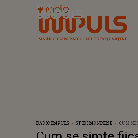
Radio Impuls
RADIO IMPULS
STIRI MONDENE
CUM SE 
RALUCĂ
Cum se simte fiic
ÎNSĂRCI