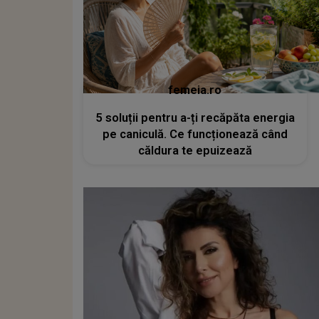
femeia.ro
5 soluții pentru a-ți recăpăta energia
pe caniculă. Ce funcționează când
căldura te epuizează