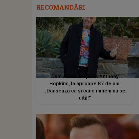
RECOMANDĂRI
Cum a fost surprins Anthony
Hopkins, la aproape 87 de ani:
„Dansează ca și când nimeni nu se
uită!”