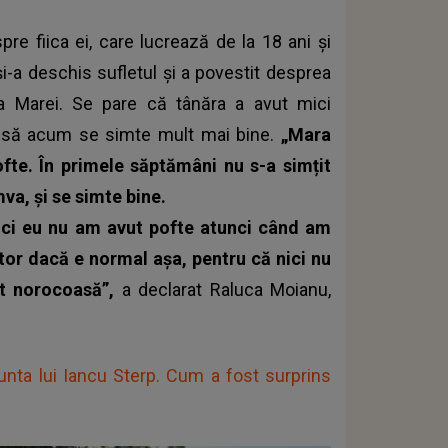
e fiica ei, care lucrează de la 18 ani și
i-a deschis sufletul și a povestit desprea
ța Marei. Se pare că tânăra a avut mici
însă acum se simte mult mai bine.
„Mara
ofte. În primele săptămâni nu s-a simțit
va, și se simte bine.
ici eu nu am avut pofte atunci când am
ctor dacă e normal așa, pentru că nici nu
st norocoasă”,
a declarat Raluca Moianu,
unta lui Iancu Sterp. Cum a fost surprins