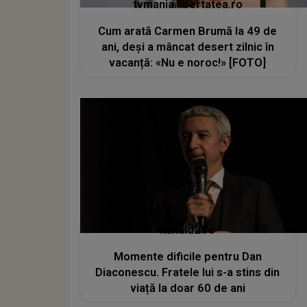
tvmania.libertatea.ro
Cum arată Carmen Brumă la 49 de
ani, deși a mâncat desert zilnic în
vacanță: «Nu e noroc!» [FOTO]
kanald2.ro
Momente dificile pentru Dan
Diaconescu. Fratele lui s-a stins din
viață la doar 60 de ani