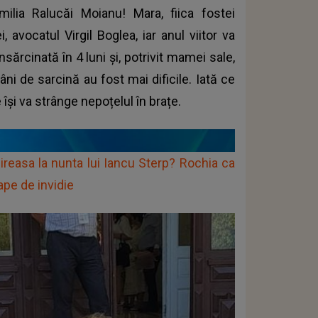
lia Ralucăi Moianu! Mara, fiica fostei
, avocatul Virgil Boglea, iar anul viitor va
ărcinată în 4 luni și, potrivit mamei sale,
i de sarcină au fost mai dificile. Iată ce
i va strânge nepoțelul în brațe.
ireasa la nunta lui Iancu Sterp? Rochia ca
ape de invidie