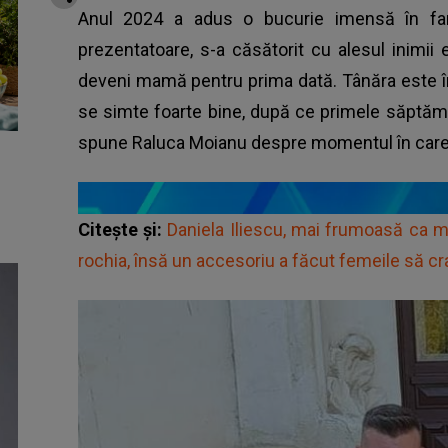
Anul 2024 a adus o bucurie imensă în fami
prezentatoare, s-a căsătorit cu alesul inimii ei
deveni mamă pentru prima dată. Tânăra este îns
se simte foarte bine, după ce primele săptămân
spune Raluca Moianu despre momentul în care îș
Citește și:
Daniela Iliescu, mai frumoasă ca m
rochia, însă un accesoriu a făcut femeile să cr