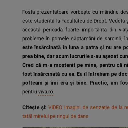
Fosta prezentatoare vorbește cu mândrie despr
este studentă la Facultatea de Drept. Vedeta ș
această perioadă foarte importantă din via
probleme în primele săptămâni de sarcină, 
este însărcinată în luna a patra și nu are p
prea bine, dar acum lucrurile s-au așezat cum
Cred că m-a moștenit pe mine, pentru că n
fost însărcinată cu ea. Eu îl întrebam pe do
pofteam și îmi era și bine. Practic, am fo
pentru
viva.ro.
Citește și:
VIDEO Imagini de senzație de la n
tatăl mirelui pe ringul de dans