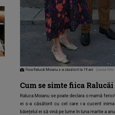
Fiica Ralucăi Moianu s-a căsătorit la 19 ani
(sursa foto
Cum se simte fiica Ralucă
Raluca Moianu
se poate declara o mamă fericită 
ei s-a căsătorit cu cel care i-a cucerit inim
băiețelul ei să vină pe lume în luna martie a anu