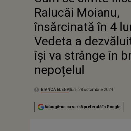
LUNI? V
Ralucăi Moianu,
DEZVĂLU
STRÂNGE
NEPOȚE
însărcinată în 4 lu
Vedeta a dezvălui
își va strânge în b
nepoțelul
Autor:
Publicat:
BIANCA ELENA
luni, 28 octombrie 2024
Adaugă-ne ca sursă preferată în Google