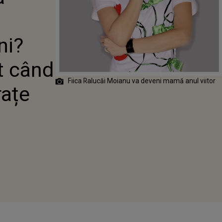
EDETA A
IT CÂND ÎȘI VA
 ÎN BRAȚE
LUL
ni?
t când
Fiica Ralucăi Moianu va deveni mamă anul viitor
rațe