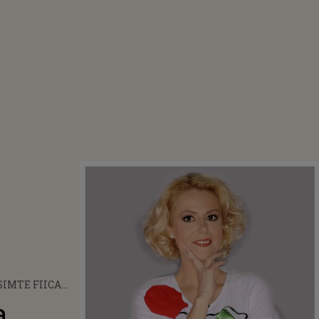
SIMTE FIICA
I MOIANU,
a
NATĂ ÎN 4