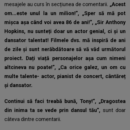
mesajele au curs în secțiunea de comentarii.
„Acest
om...este unul la un milion!”, „Sper să mă pot
mișca așa când voi avea 86 de ani!”, „Sir Anthony
Hopkins, nu sunteți doar un actor genial, ci și un
dansator talentat! Filmele dvs. mă inspiră de ani
de zile și sunt nerăbdătoare să vă văd următorul
proiect. Dați viață personajelor așa cum nimeni
altcineva nu poate!”, „Ca orice galez, un om cu
multe talente- actor, pianist de concert, cântăreț
și dansator.
Continui să faci treabă bună, Tony!”, „Dragostea
din inima ta se vede prin dansul tău”,
sunt doar
câteva dintre comentarii.