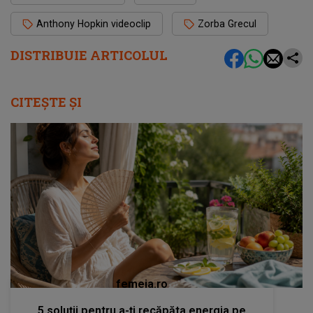
Anthony Hopkin videoclip
Zorba Grecul
DISTRIBUIE ARTICOLUL
CITEȘTE ȘI
femeia.ro
5 soluții pentru a-ți recăpăta energia pe