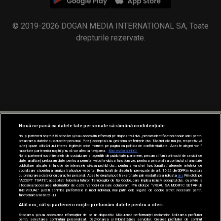
© 2019-2026 DOGAN MEDIA INTERNATIONAL SA, Toate
drepturile rezervate.
Nouă ne pasă ca datele tale personale să rămână confidențiale
Noi și partenerii noștri
589
stocăm și/sau accesăm informații pe dispozitivul dvs., precum identificatorii cookie unici pentru
prelucrarea datelor cu caracter personal. Puteți accepta sau gestiona preferințele dvs. făcând clic mai jos, respectiv vă
puteți opune utilizării unui interes legitim în orice moment pe pagina cu politica de confidențialitate. Aceste alegeri vor fi
raportate partenerilor noștri și nu vă vor afecta navigarea.
Mai multe detalii
Noi si partenerii nostri (retelele de socializare si agentiile de publicitate partenere, precum si furnizorii nostri de servicii de
date analitice) prelucram date pentru a permite website-ului sa functioneze, pentru a personaliza continutul si anunturile
publicitare afisate in functie de interesele si/sau profilul dvs., pentru a va oferi functionalitati aferente retelelor de
socializare si pentru a analiza traficul pe website. Beneficiati de drepturile prevazute de art. 15-22 din GDPR in legatura
cu prelucrarea datelor cu caracter personal. Aceste drepturi pot fi exercitate prin modalitatea indicata
aici
. Prin click pe
“ACCEPT TOATE”, acceptati folosirea tuturor Tehnologiilor de tip Cookie, care implica inclusiv acceptul dvs. cu privire la
stocarea/accesarea informatiilor de catre Vendor-ii cu care colaboram. Prin click pe “VREAU SA MODIFIC SETARILE
INDIVIDUAL” puteti schimba preferintele in mod individual, mai putin cele legate de cookie strict necesare pentru
functionarea website-ului.
Atât noi, cât și partenerii noștri prelucrăm datele pentru a oferi:
Stocarea și/sau accesarea informațiilor de pe un dispozitiv. Măsurarea performanței reclamelor. Utilizarea profilurilor
pentru selectarea conținutului personalizat. Dezvoltarea și îmbunătățirea serviciilor. Crearea profilurilor de conținut