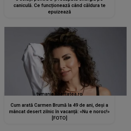
caniculă. Ce funcționează când căldura te
epuizează
tvmania.libertatea.ro
Cum arată Carmen Brumă la 49 de ani, deși a
mâncat desert zilnic în vacanță: «Nu e noroc!»
[FOTO]