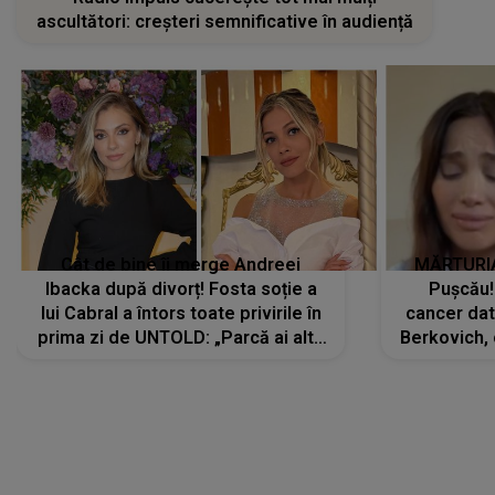
ascultători: creșteri semnificative în audiență
Cât de bine îi merge Andreei
MĂRTURIA
Ibacka după divorț! Fosta soție a
Pușcău!
lui Cabral a întors toate privirile în
cancer dato
prima zi de UNTOLD: „Parcă ai altă
Berkovich, 
strălucire, emani putere,
accident ru
încredere, siguranță...”
Dacă nu 