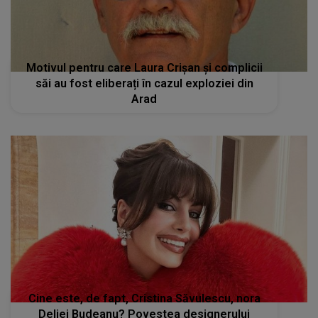
Motivul pentru care Laura Crișan și complicii
săi au fost eliberați în cazul exploziei din
Arad
Cine este, de fapt, Cristina Săvulescu, nora
Deliei Budeanu? Povestea designerului