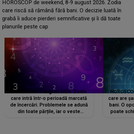
Emanuel a ținut ACEST DETALIU ASCUNS până
acum! În fața Alexandrei, concurentul din Casa Iubirii
face o MĂRTURISIRE NEAȘTEPTATĂ despre mama
sa: "I-am spus și ei în față, eu nu te iubesc pentru
că..."
HOROSCOP 7 august 2026. Zodia
HOROSCOP 
care intră într-o perioadă marcată
care are șa
de încercări. Problemele se adună
bani. O opo
din toate părțile, iar o veste
poate schi
neașteptată îi dă planurile peste
la
cap