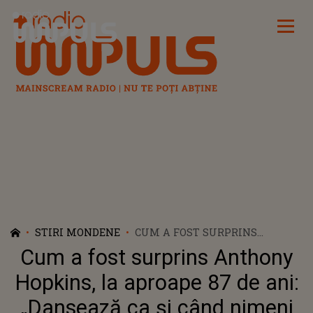
Radio Impuls
STIRI MONDENE
CUM A FOST SURPRINS
ANTHONY HOPKINS, LA
Cum a fost surprins Anthony
APROAPE 87 DE ANI:
„DANSEAZĂ CA ȘI CÂND NIMENI
Hopkins, la aproape 87 de ani:
NU SE UITĂ!”
„Dansează ca și când nimeni