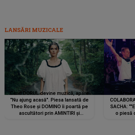
LANSĂRI MUZICALE
Când DORUL devine muzică, apare
Armin 
"Nu ajung acasă". Piesa lansată de
COLABORAR
Theo Rose și DOMINO îi poartă pe
SACHA: ""E
ascultători prin AMINTIRI și
o piesă 
REGĂSIRI, iar drumul emoțiilor
imediat pre
trece prin sufletul publicului:
cu mine șt
"Pentru toți cei care au plecat
păstrăm do