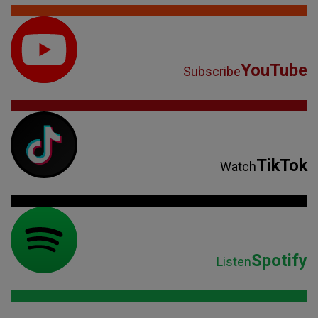
YouTube
Subscribe
TikTok
Watch
Spotify
Listen