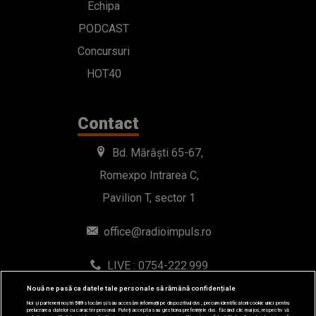
Echipa
PODCAST
Concursuri
HOT40
Contact
Bd. Mărăști 65-67,
Romexpo Intrarea C,
Pavilion T, sector 1
office@radioimpuls.ro
LIVE : 0754-222.999
WhatsApp: 0754-222.999
Nouă ne pasă ca datele tale personale să rămână confidențiale
Noi și partenerii noștri
589
stocăm și/sau accesăm informații pe dispozitivul dvs., precum identificatorii cookie unici pentru
prelucrarea datelor cu caracter personal. Puteți accepta sau gestiona preferințele dvs. făcând clic mai jos, respectiv vă