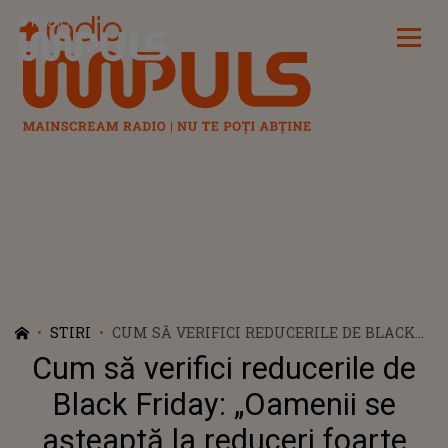
Radio Impuls
STIRI
CUM SĂ VERIFICI REDUCERILE DE BLACK
FRIDAY: „OAMENII SE AȘTEAPTĂ LA
Cum să verifici reducerile de
REDUCERI FOARTE MARI”
Black Friday: „Oamenii se
așteaptă la reduceri foarte