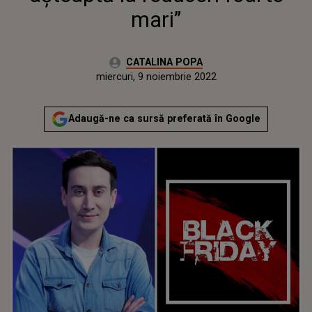
mari”
Autor:
CATALINA POPA
Publicat:
marți, 8 noiembrie 2022
Actualizat:
miercuri, 9 noiembrie 2022
Adaugă-ne ca sursă preferată în Google