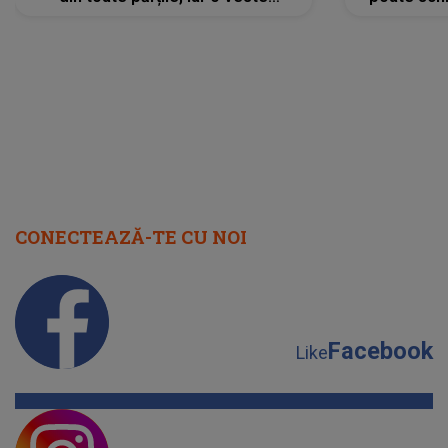
neașteptată îi dă planurile peste
la
cap
CONECTEAZĂ-TE CU NOI
Facebook
Like