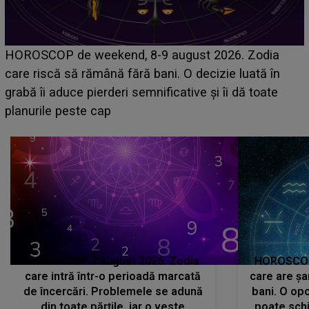
Emanuel a ținut ACEST DETALIU ASCUNS până
acum! În fața Alexandrei, concurentul din Casa Iubirii
face o MĂRTURISIRE NEAȘTEPTATĂ despre mama
sa: "I-am spus și ei în față, eu nu te iubesc pentru
că..."
HOROSCOP 7 august 2026. Zodia
HOROSCOP 
care intră într-o perioadă marcată
care are șa
de încercări. Problemele se adună
bani. O opo
din toate părțile, iar o veste
poate schi