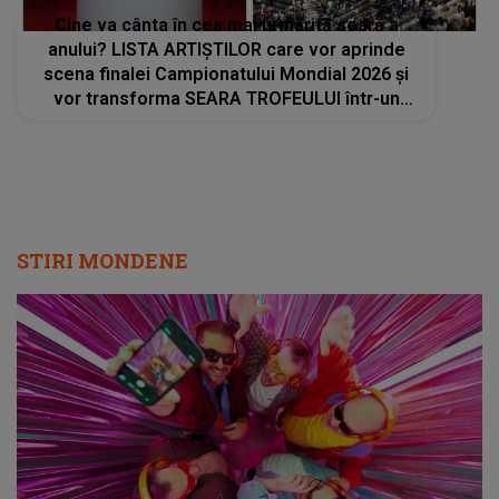
Cine va cânta în cea mai urmărită seară a
anului? LISTA ARTIȘTILOR care vor aprinde
scena finalei Campionatului Mondial 2026 și
vor transforma SEARA TROFEULUI într-un
show de neuitat: "Ceremonia de închidere va
încheia..."
STIRI MONDENE