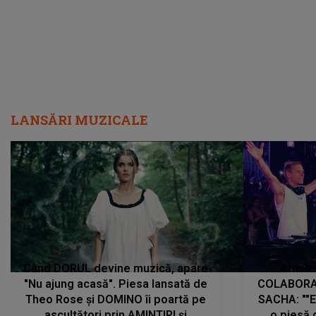
LANSĂRI MUZICALE
Când DORUL devine muzică, apare
Armin 
"Nu ajung acasă". Piesa lansată de
COLABORAR
Theo Rose și DOMINO îi poartă pe
SACHA: ""E
ascultători prin AMINTIRI și
o piesă 