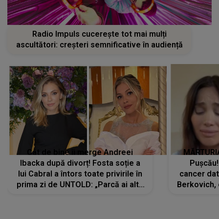
Radio Impuls cucerește tot mai mulți
ascultători: creșteri semnificative în audiență
Cât de bine îi merge Andreei
MĂRTURIA
Ibacka după divorț! Fosta soție a
Pușcău!
lui Cabral a întors toate privirile în
cancer dato
prima zi de UNTOLD: „Parcă ai altă
Berkovich, 
strălucire, emani putere,
accident ru
încredere, siguranță...”
Dacă nu 