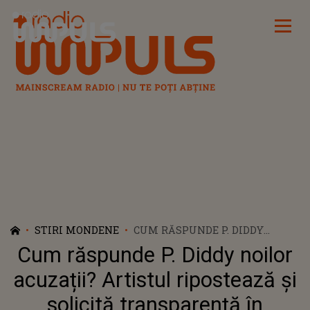
Radio Impuls
STIRI MONDENE
CUM RĂSPUNDE P. DIDDY
NOILOR ACUZAȚII? ARTISTUL
Cum răspunde P. Diddy noilor
RIPOSTEAZĂ ȘI SOLICITĂ
TRANSPARENȚĂ ÎN PROCES:
acuzații? Artistul ripostează și
„CAZUL ESTE UNUL
solicită transparență în
NEOBIȘNUIT”