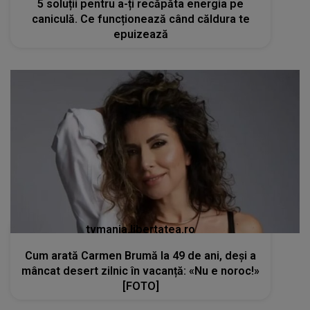
5 soluții pentru a-ți recăpăta energia pe
caniculă. Ce funcționează când căldura te
epuizează
tvmania.libertatea.ro
Cum arată Carmen Brumă la 49 de ani, deși a
mâncat desert zilnic în vacanță: «Nu e noroc!»
[FOTO]