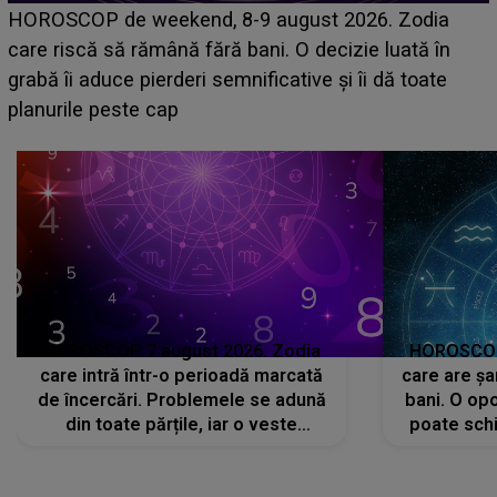
Emanuel a ținut ACEST DETALIU ASCUNS până
acum! În fața Alexandrei, concurentul din Casa Iubirii
face o MĂRTURISIRE NEAȘTEPTATĂ despre mama
sa: "I-am spus și ei în față, eu nu te iubesc pentru
că..."
HOROSCOP 7 august 2026. Zodia
HOROSCOP 
care intră într-o perioadă marcată
care are șa
de încercări. Problemele se adună
bani. O opo
din toate părțile, iar o veste
poate schi
neașteptată îi dă planurile peste
la
cap