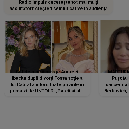
Radio Impuls cucerește tot mai mulți
ascultători: creșteri semnificative în audiență
Cât de bine îi merge Andreei
MĂRTURIA
Ibacka după divorț! Fosta soție a
Pușcău!
lui Cabral a întors toate privirile în
cancer dato
prima zi de UNTOLD: „Parcă ai altă
Berkovich, 
strălucire, emani putere,
accident ru
încredere, siguranță...”
Dacă nu 