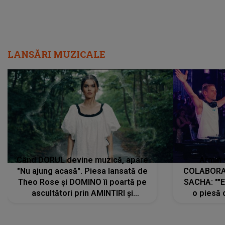
LANSĂRI MUZICALE
Când DORUL devine muzică, apare
Armin 
"Nu ajung acasă". Piesa lansată de
COLABORAR
Theo Rose și DOMINO îi poartă pe
SACHA: ""E
ascultători prin AMINTIRI și
o piesă 
REGĂSIRI, iar drumul emoțiilor
imediat pre
trece prin sufletul publicului:
cu mine șt