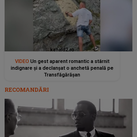
kanald2.ro
VIDEO
Un gest aparent romantic a stârnit
indignare și a declanșat o anchetă penală pe
Transfăgărășan
RECOMANDĂRI