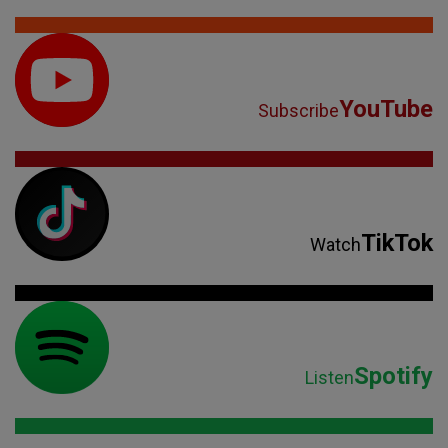
YouTube
Subscribe
TikTok
Watch
Spotify
Listen