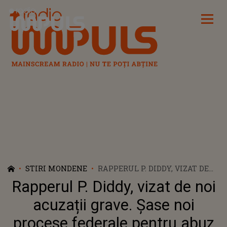
Radio Impuls
STIRI MONDENE
RAPPERUL P. DIDDY, VIZAT DE
NOI ACUZAȚII GRAVE. ȘASE NOI
Rapperul P. Diddy, vizat de noi
PROCESE FEDERALE PENTRU
ABUZ SEXUAL
acuzații grave. Șase noi
procese federale pentru abuz