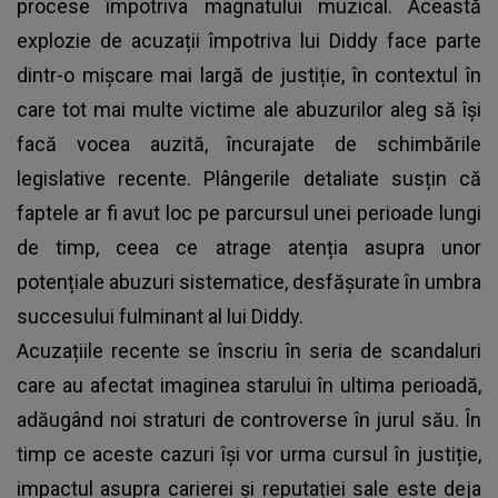
procese împotriva magnatului muzical. Această
explozie de acuzații împotriva lui Diddy face parte
dintr-o mișcare mai largă de justiție, în contextul în
care tot mai multe victime ale abuzurilor aleg să își
facă vocea auzită, încurajate de schimbările
legislative recente. Plângerile detaliate susțin că
faptele ar fi avut loc pe parcursul unei perioade lungi
de timp, ceea ce atrage atenția asupra unor
potențiale abuzuri sistematice, desfășurate în umbra
succesului fulminant al lui Diddy.
Acuzațiile recente se înscriu în seria de scandaluri
care au afectat imaginea starului în ultima perioadă,
adăugând noi straturi de controverse în jurul său. În
timp ce aceste cazuri își vor urma cursul în justiție,
impactul asupra carierei și reputației sale este deja