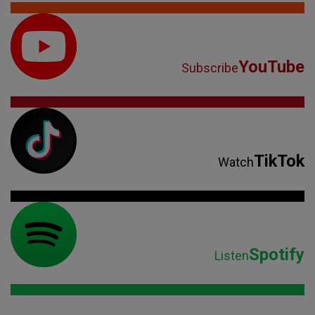
YouTube
Subscribe
TikTok
Watch
Spotify
Listen