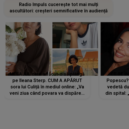
Radio Impuls cucerește tot mai mulți
ascultători: creșteri semnificative în audiență
MESAJUL care a făcut-o să plângă
CE SE Î
pe Ileana Sterp. CUM A APĂRUT
Popescu?
sora lui Culiță în mediul online: „Va
vedetă du
veni ziua când povara va dispărea,
din spital:
iar lacrimile...”