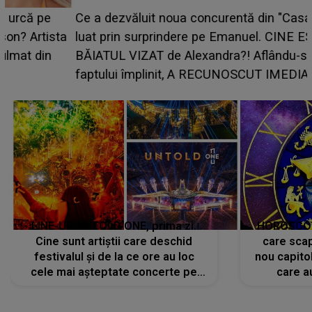
Ce a dezvăluit noua concurentă din "Casa Iubirii" l-a
luat prin surprindere pe Emanuel. CINE ESTE
BĂIATUL VIZAT de Alexandra?! Aflându-se în fața
faptului împlinit, A RECUNOSCUT IMEDIAT: "Am
avut..."
LINE-UP UNTOLD ONE, prima zi.
HOROSCOP 
Cine sunt artiștii care deschid
care scap
festivalul și de la ce ore au loc
nou capitol
cele mai așteptate concerte pe
care a
scena principală?
perioadă 