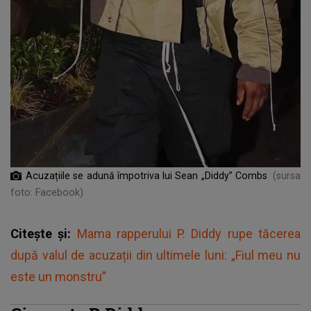
Acuzațiile se adună împotriva lui Sean „Diddy” Combs
(sursa
foto: Facebook)
Citește și:
Mama rapperului P. Diddy rupe tăcerea
după valul de acuzații din ultimele luni: „Fiul meu nu
este un monstru”