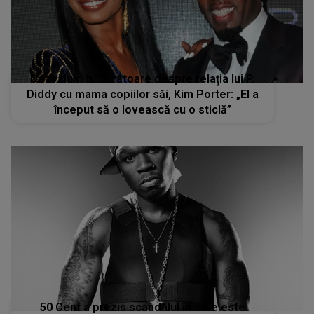
Dezvăluiri tulburătoare despre relația lui P.
Diddy cu mama copiilor săi, Kim Porter: „El a
început să o lovească cu o sticlă”
50 Cent a prezis scandalul în care este