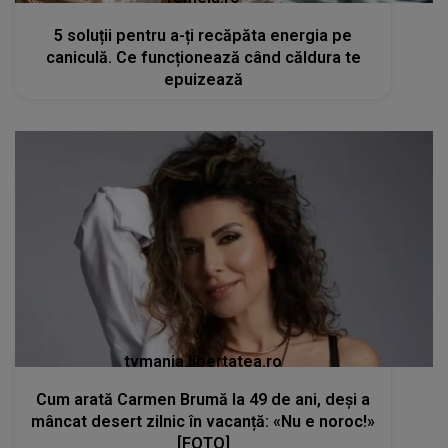
5 soluții pentru a-ți recăpăta energia pe
caniculă. Ce funcționează când căldura te
epuizează
tvmania.libertatea.ro
Cum arată Carmen Brumă la 49 de ani, deși a
mâncat desert zilnic în vacanță: «Nu e noroc!»
[FOTO]