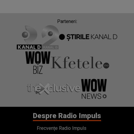
Parteneri:
Despre Radio Impuls
Frecvențe Radio Impuls