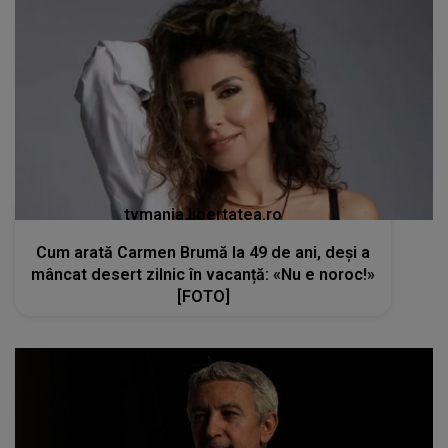
tvmania.libertatea.ro
Cum arată Carmen Brumă la 49 de ani, deși a
mâncat desert zilnic în vacanță: «Nu e noroc!»
[FOTO]