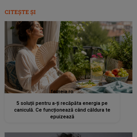
CITEȘTE ȘI
femeia.ro
5 soluții pentru a-ți recăpăta energia pe
caniculă. Ce funcționează când căldura te
epuizează