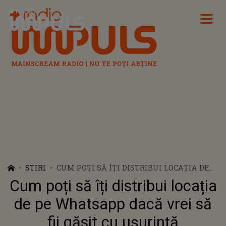
Radio Impuls
STIRI
CUM POȚI SĂ ÎȚI DISTRIBUI LOCAȚIA DE
PE WHATSAPP DACĂ VREI SĂ FII GĂSIT CU
Cum poți să îți distribui locația
UȘURINȚĂ
de pe Whatsapp dacă vrei să
fii găsit cu ușurință