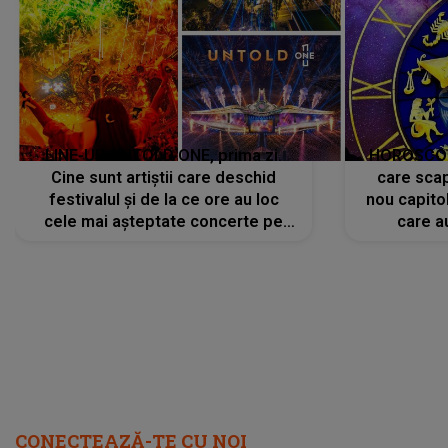
LINE-UP UNTOLD ONE, prima zi.
HOROSCOP 
Cine sunt artiștii care deschid
care scap
festivalul și de la ce ore au loc
nou capitol
cele mai așteptate concerte pe
care a
scena principală?
perioadă 
CONECTEAZĂ-TE CU NOI