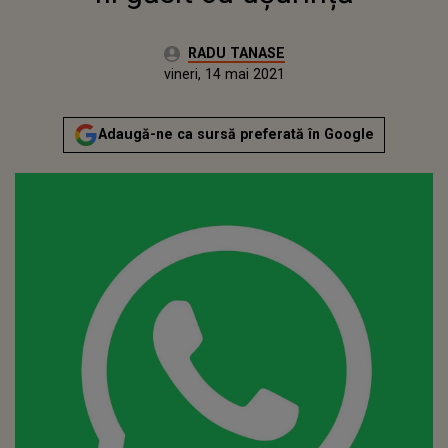
Autor:
RADU TANASE
Publicat:
vineri, 14 mai 2021
Actualizat:
vineri, 14 mai 2021
Adaugă-ne ca sursă preferată în Google