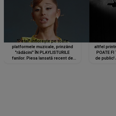
"Petal" înflorește pe toate
De această 
platformele muzicale, prinzând
altfel prin
"rădăcini" ÎN PLAYLISTURILE
POATE FI
fanilor. Piesa lansată recent de
de public!
Ariana Grande îi face pe
a lansat V
ascultători SĂ O ASCULTE PE
REPEAT