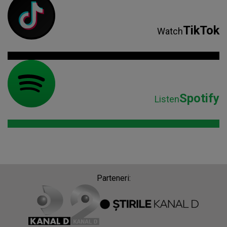
TikTok
Watch
Spotify
Listen
Parteneri: