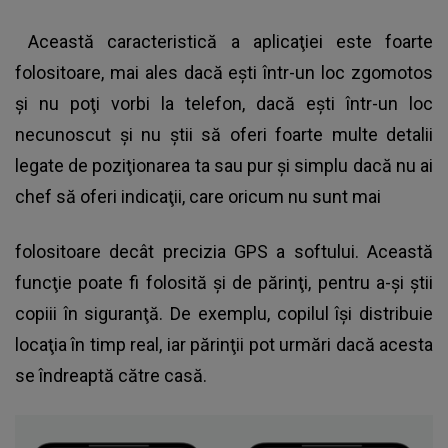
Această caracteristică a aplicaţiei este foarte
folositoare, mai ales dacă eşti într-un loc zgomotos
şi nu poţi vorbi la telefon, dacă eşti într-un loc
necunoscut şi nu ştii să oferi foarte multe detalii
legate de poziţionarea ta sau pur şi simplu dacă nu ai
chef să oferi indicaţii, care oricum nu sunt mai
folositoare decât precizia GPS a softului. Această
funcţie poate fi folosită şi de părinţi, pentru a-şi ştii
copiii în siguranţă. De exemplu, copilul îşi distribuie
locaţia în timp real, iar părinţii pot urmări dacă acesta
se îndreaptă către casă.