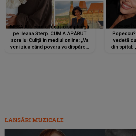
MESAJUL care a făcut-o să plângă
CE SE Î
pe Ileana Sterp. CUM A APĂRUT
Popescu?
sora lui Culiță în mediul online: „Va
vedetă du
veni ziua când povara va dispărea,
din spital:
iar lacrimile...”
LANSĂRI MUZICALE