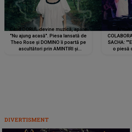
Când DORUL devine muzică, apare
Armin 
"Nu ajung acasă". Piesa lansată de
COLABORAR
Theo Rose și DOMINO îi poartă pe
SACHA: ""E
ascultători prin AMINTIRI și
o piesă 
REGĂSIRI, iar drumul emoțiilor
imediat pre
trece prin sufletul publicului:
cu mine șt
"Pentru toți cei care au plecat
păstrăm do
departe ca să le fie mai bine"
DIVERTISMENT