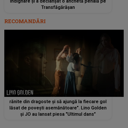
indignare și a declanșat o anchetă penală pe
Transfăgărășan
RECOMANDĂRI
"Îmi doresc să vindece cât mai multe suflete
rănite din dragoste și să ajungă la fiecare gol
lăsat de povești asemănătoare". Lino Golden
și JO au lansat piesa "Ultimul dans"