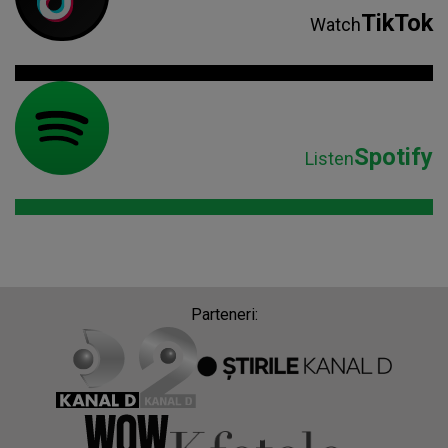
TikTok
Watch
Spotify
Listen
Parteneri: