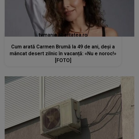
tvmania.libertatea.ro
Cum arată Carmen Brumă la 49 de ani, deși a
mâncat desert zilnic în vacanță: «Nu e noroc!»
[FOTO]