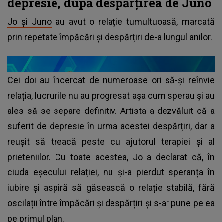
depresie, după despărțirea de Juno
Jo și Juno
au avut o relație tumultuoasă, marcată
prin repetate împăcări și despărțiri de-a lungul anilor.
Cei doi au încercat de numeroase ori să-și reînvie
relația, lucrurile nu au progresat așa cum sperau și au
ales să se separe definitiv. Artista a dezvăluit că a
suferit de depresie în urma acestei despărțiri, dar a
reușit să treacă peste cu ajutorul terapiei și al
prieteniilor. Cu toate acestea, Jo a declarat că, în
ciuda eșecului relației, nu și-a pierdut speranța în
iubire și aspiră să găsească o relație stabilă, fără
oscilații între împăcări și despărțiri și s-ar pune pe ea
pe primul plan.