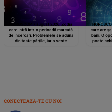
HOROSCOP 7 august 2026. Zodia
HOROSCOP 
care intră într-o perioadă marcată
care are șa
de încercări. Problemele se adună
bani. O opo
din toate părțile, iar o veste
poate schi
neașteptată îi dă planurile peste
la
cap
CONECTEAZĂ-TE CU NOI