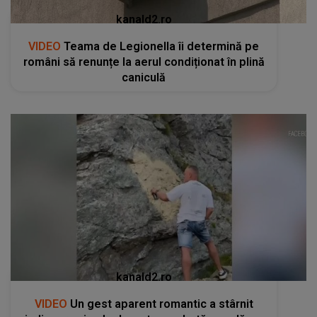
kanald2.ro
VIDEO
Teama de Legionella îi determină pe
români să renunțe la aerul condiționat în plină
caniculă
kanald2.ro
VIDEO
Un gest aparent romantic a stârnit