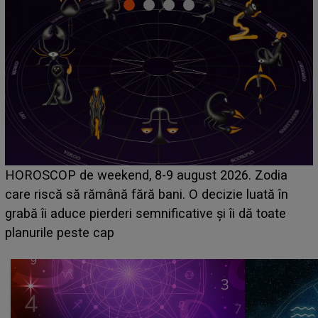
Emanuel a ținut ACEST DETALIU ASCUNS până
acum! În fața Alexandrei, concurentul din Casa Iubirii
face o MĂRTURISIRE NEAȘTEPTATĂ despre mama
sa: "I-am spus și ei în față, eu nu te iubesc pentru
că..."