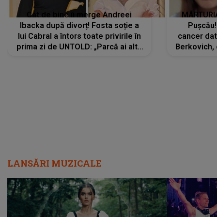
Cât de bine îi merge Andreei
MĂRTURIA
Ibacka după divorț! Fosta soție a
Pușcău!
lui Cabral a întors toate privirile în
cancer dato
prima zi de UNTOLD: „Parcă ai altă
Berkovich, 
strălucire, emani putere,
accident ru
încredere, siguranță...”
Dacă nu 
LANSĂRI MUZICALE