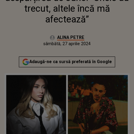
trecut, altele încă mă
afectează”
Autor:
ALINA PETRE
Publicat:
sâmbătă, 27 aprilie 2024
Actualizat:
sâmbătă, 27 aprilie 2024
Adaugă-ne ca sursă preferată în Google