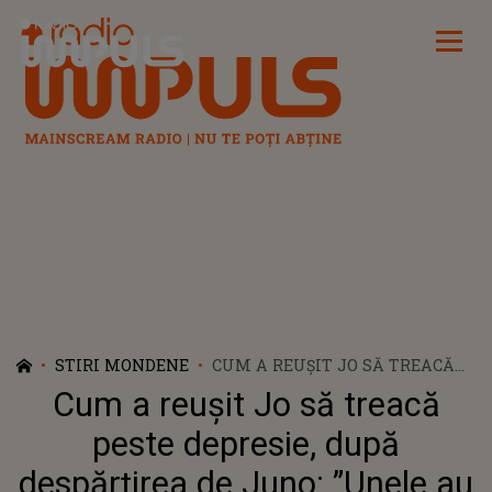
Radio Impuls
STIRI MONDENE
CUM A REUȘIT JO SĂ TREACĂ
PESTE DEPRESIE, DUPĂ
Cum a reușit Jo să treacă
DESPĂRȚIREA DE JUNO: ”UNELE
AU TRECUT, ALTELE ÎNCĂ MĂ
peste depresie, după
AFECTEAZĂ”
despărțirea de Juno: ”Unele au