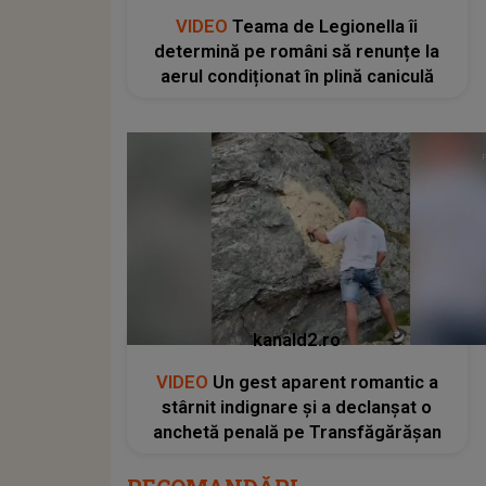
VIDEO
Teama de Legionella îi
determină pe români să renunțe la
aerul condiționat în plină caniculă
kanald2.ro
VIDEO
Un gest aparent romantic a
stârnit indignare și a declanșat o
anchetă penală pe Transfăgărășan