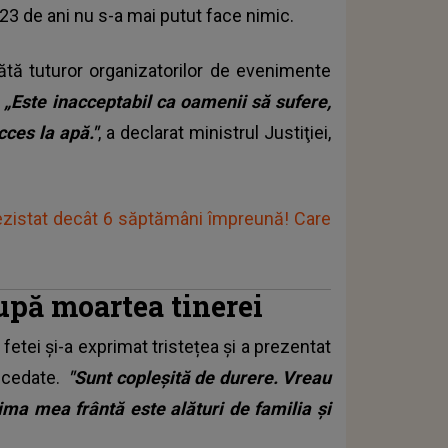
 23 de ani nu s-a mai putut face nimic.
mbătă tuturor organizatorilor de evenimente
.
„Este inacceptabil ca oamenii să sufere,
cces la apă."
, a declarat ministrul Justiţiei,
rezistat decât 6 săptămâni împreună! Care
după moartea tinerei
etei și-a exprimat tristețea și a prezentat
decedate.
"Sunt copleşită de durere. Vreau
ima mea frântă este alături de familia şi