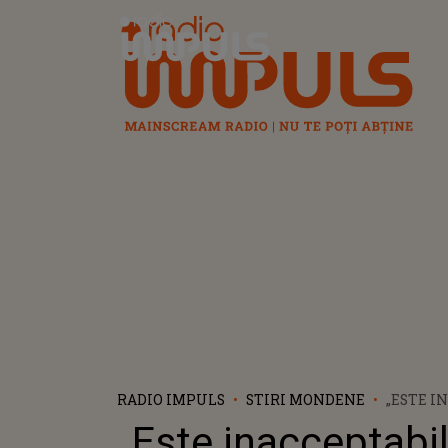
Radio Impuls
RADIO IMPULS
STIRI MONDENE
„ESTE I
CA OAME
„Este inacceptabil
PENTRU