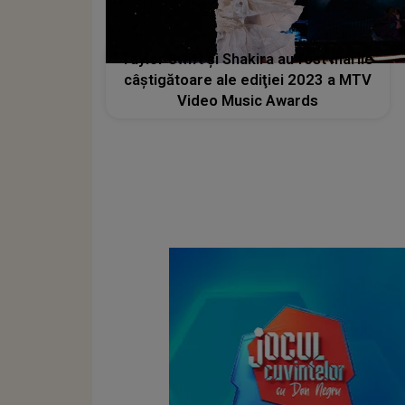
Taylor Swift şi Shakira au fost marile
câştigătoare ale ediţiei 2023 a MTV
Video Music Awards