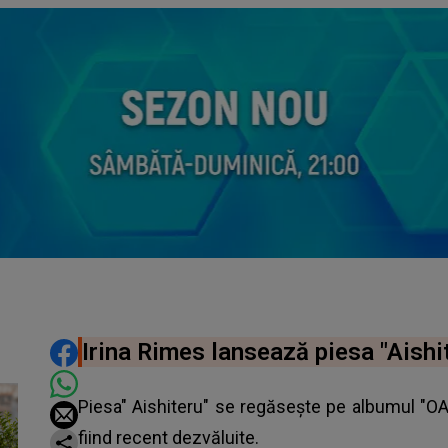
DISTRIBUIE ARTICOLUL
Irina Rimes lansează piesa "Aishit
Piesa"
Aishiteru
" se regăsește pe albumul "OAVC
fiind recent dezvăluite.