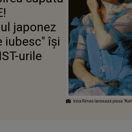
AMNĂ "TE IUBESC" ÎȘI FACE
!
ÎN PLAYLIST-URILE FANILOR
tul japonez
 iubesc" își
ST-urile
Irina Rimes lansează piesa "Aish