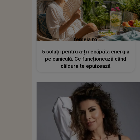
femeia.ro
5 soluții pentru a-ți recăpăta energia
pe caniculă. Ce funcționează când
căldura te epuizează