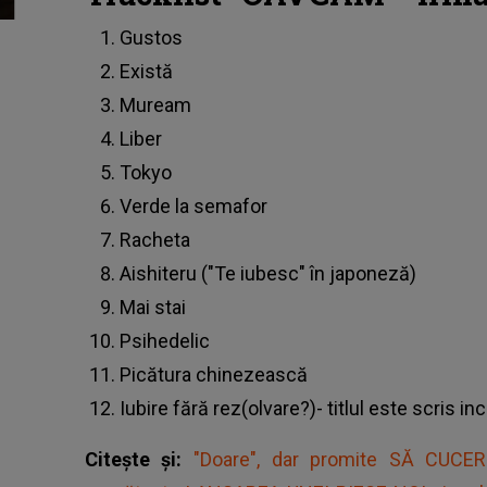
Gustos
Există
Muream
Liber
Tokyo
Verde la semafor
Racheta
Aishiteru ("Te iubesc" în japoneză)
Mai stai
Psihedelic
Picătura chinezească
Iubire fără rez(olvare?)- titlul este scris in
Citește și:
"Doare", dar promite SĂ CUCER