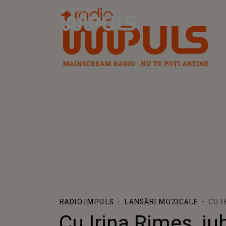
Radio Impuls
RADIO IMPULS
LANSĂRI MUZICALE
CU I
UN S
Cu Irina Rimes, iu
CUV