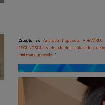
Citește și:
Andreea Popescu, ADEVĂRUL d
RECUNOSCUT vedeta la doar câteva luni de la 
mai mare greșeală...”