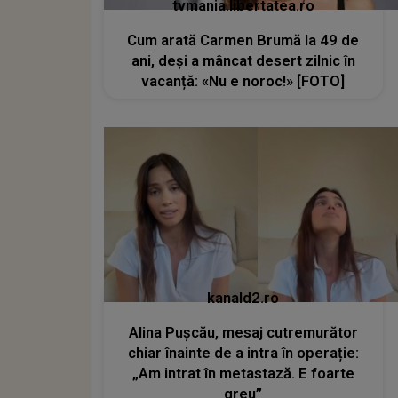
tvmania.libertatea.ro
Cum arată Carmen Brumă la 49 de
ani, deși a mâncat desert zilnic în
vacanță: «Nu e noroc!» [FOTO]
kanald2.ro
Alina Pușcău, mesaj cutremurător
chiar înainte de a intra în operație:
„Am intrat în metastază. E foarte
greu”