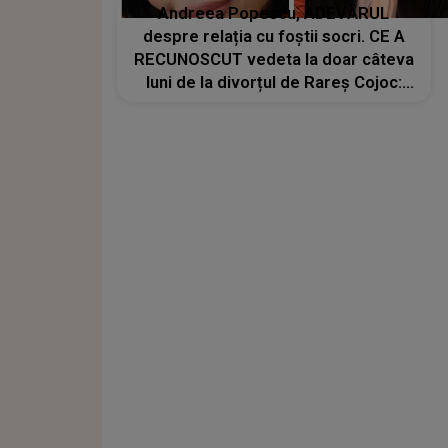
Andreea Popescu, ADEVĂRUL
despre relația cu foștii socri. CE A
RECUNOSCUT vedeta la doar câteva
luni de la divorțul de Rareș Cojoc:
„Mi se pare cea mai mare
greșeală...”