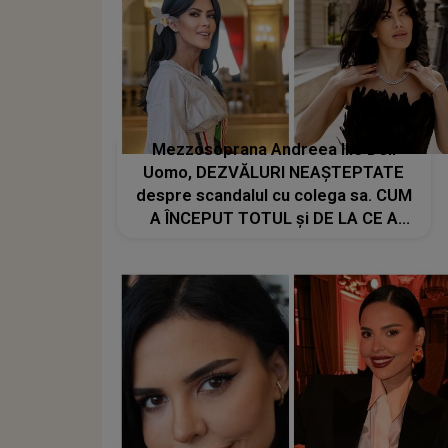
Mezzosoprana Andreea Ilie Dell
Uomo, DEZVĂLURI NEAȘTEPTATE
despre scandalul cu colega sa. CUM
A ÎNCEPUT TOTUL și DE LA CE A
PORNIT CONFLICTUL: "M-a urmărit
la scenă, să vadă dacă..."