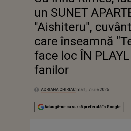
ÎNSE
un SUNET APARTE
LOC 
"Aishiteru", cuvân
care înseamnă "Te
face loc ÎN PLAYLI
fanilor
Publicat:
Autor:
marți, 7 iulie 2026
Actualizat:
ADRIANA CHIRIAC
marți, 7 iulie 2026
Adaugă-ne ca sursă preferată în Google