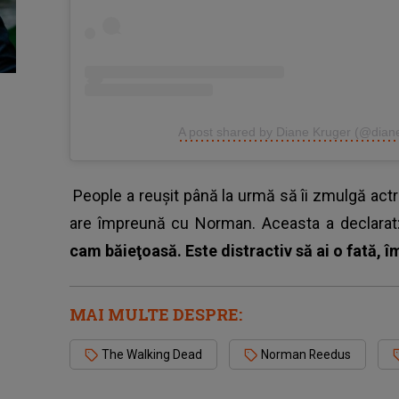
A post shared by Diane Kruger (@dian
People a reuşit până la urmă să îi zmulgă actr
are împreună cu Norman. Aceasta a declarat
cam băieţoasă. Este distractiv să ai o fată, î
MAI MULTE DESPRE:
The Walking Dead
Norman Reedus