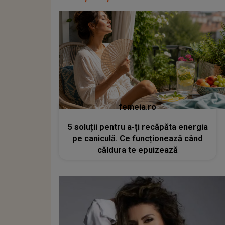
femeia.ro
5 soluții pentru a-ți recăpăta energia
pe caniculă. Ce funcționează când
căldura te epuizează