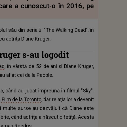
care a cunoscut-o în 2016, pe
ul său din serialul "The Walking Dead", în
 cu actriţa Diane Kruger.
uger s-au logodit
ad
, în vârstă de 52 de ani şi Diane Kruger,
au aflat cei de la People.
5, când au jucat împreună în filmul "Sky".
e Film de la Toronto
, dar relaţia lor a devenit
mai multe surse au dezvăluit că Diane este
brie, când actriţa a născut o fetiţă. Acesta
u Norman Reedus.