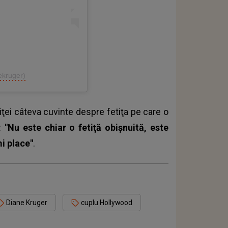
ekruger)
iţei câteva cuvinte despre fetiţa pe care o
:
"Nu este chiar o fetiţă obişnuită, este
mi place"
.
Diane Kruger
cuplu Hollywood