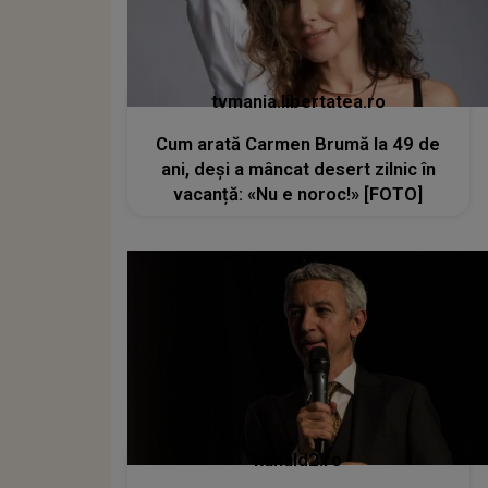
tvmania.libertatea.ro
Cum arată Carmen Brumă la 49 de
ani, deși a mâncat desert zilnic în
vacanță: «Nu e noroc!» [FOTO]
kanald2.ro