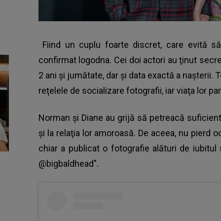
Fiind un cuplu foarte discret, care evită s
confirmat logodna. Cei doi actori au ţinut secre
2 ani şi jumătate, dar şi data exactă a naşterii.
reţelele de socializare fotografii, iar viaţa lor p
Norman şi Diane au grijă să petreacă suficient t
şi la relaţia lor amoroasă. De aceea, nu pierd
chiar a publicat o fotografie alături de iubit
@bigbaldhead".