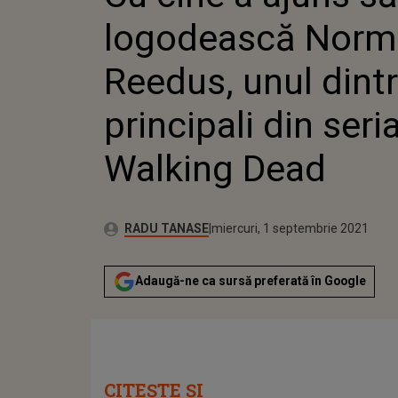
THE WALKING DEA
logodească Norm
Reedus, unul dintr
principali din seri
Walking Dead
Publicat:
Autor:
miercuri, 1 septembrie 2021
Actualizat:
RADU TANASE
miercuri, 1 septembrie 2021
Adaugă-ne ca sursă preferată în Google
CITEȘTE ȘI