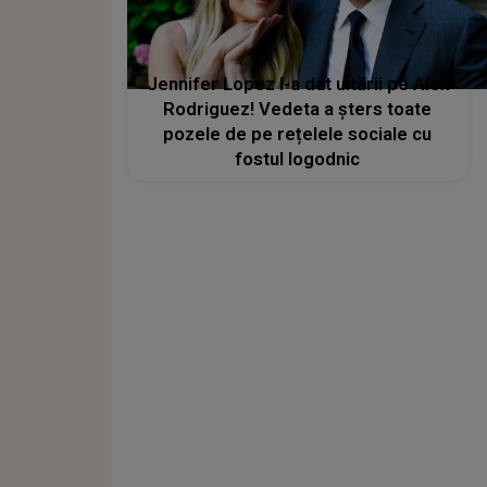
Jennifer Lopez l-a dat uitării pe Alex
Rodriguez! Vedeta a șters toate
pozele de pe rețelele sociale cu
fostul logodnic