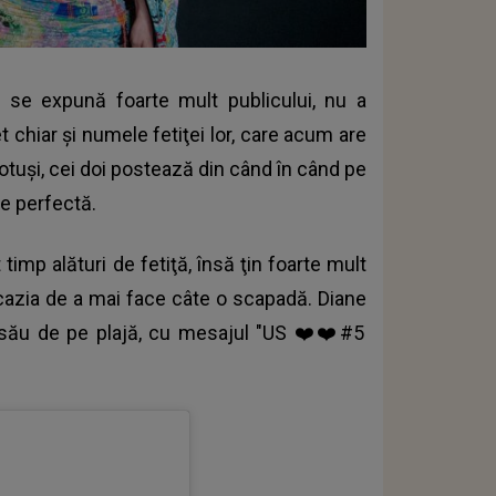
ă se expună foarte mult publicului, nu a
t chiar şi numele fetiţei lor, care acum are
 Totuşi, cei doi postează din când în când pe
are perfectă.
imp alături de fetiţă, însă ţin foarte mult
 ocazia de a mai face câte o scapadă. Diane
ul său de pe plajă, cu mesajul "US ❤️❤️#5