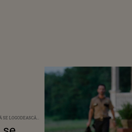
Ă SE LOGODEASCĂ
UNUL DINTRE
 se
LI DIN SERIALUL