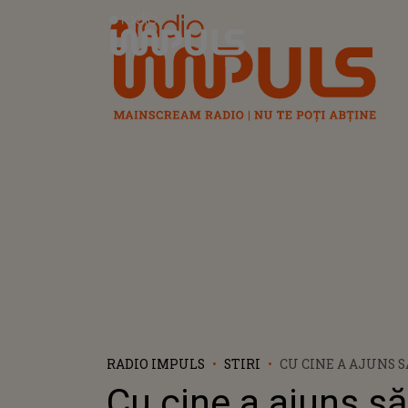
Radio Impuls
RADIO IMPULS
STIRI
CU CINE A AJUNS S
NORMAN REEDUS, 
Cu cine a ajuns să
ACTORII PRINCIPA