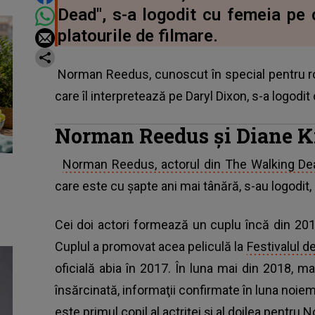
Dead", s-a logodit cu femeia pe 
platourile de filmare.
Norman Reedus, cunoscut în special pentru rol
care îl interpretează pe Daryl Dixon, s-a logodit
Norman Reedus şi Diane Kr
Norman Reedus, actorul din The Walking De
care este cu şapte ani mai tânără, s-au logodit, 
Cei doi actori formează un cuplu încă din 201
Cuplul a promovat acea peliculă la
Festivalul d
oficială abia în 2017. În luna mai din 2018, 
însărcinată, informaţii confirmate în luna noiem
este primul copil al actriţei şi al doilea pentr