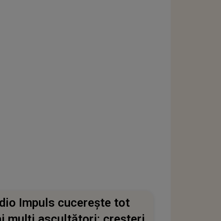
dio Impuls cucerește tot
i mulți ascultători: creșteri