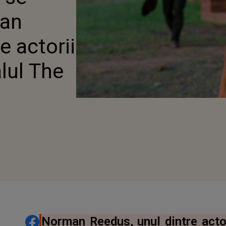
D
an
e actorii
alul The
DISTRIBUIE ARTICOLUL
Norman Reedus, unul dintre actor