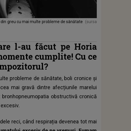
at din greu cu mai multe probleme de sănătate
(sursa
are l-au făcut pe Horia
momente cumplite! Cu ce
ompozitorul?
lte probleme de sănătate, boli cronice și
 cea mai gravă dintre afecțiunile marelui
t bronhopneumopatia obstructivă cronică
 excesiv.
dele reci, când respirația devenea tot mai
fumatului excesiv de pe vremuri. Fumam