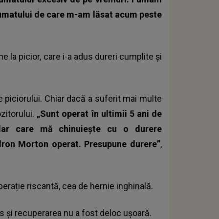
 fumatului de care m-am lăsat acum peste
 la picior, care i-a adus dureri cumplite și
e piciorului. Chiar dacă a suferit mai multe
zitorului.
„Sunt operat în ultimii 5 ani de
dar care mă chinuiește cu o durere
dron Morton operat. Presupune durere”
,
perație riscantă, cea de hernie inghinală.
us și recuperarea nu a fost deloc ușoară.