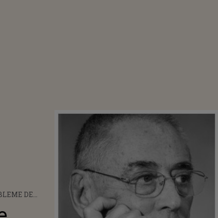
BLEME DE
S-A
e
AT MARELE