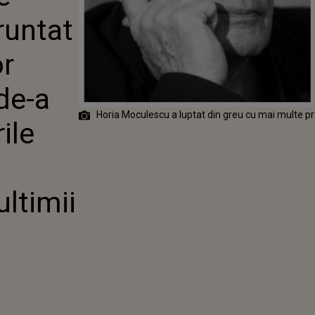
OR HORIA
runtat
U DE-A
EȚII?
r
BILE I-AU
TRUPUL ÎN
de-a
 ANI
Horia Moculescu a luptat din greu cu mai multe pr
ile
ultimii