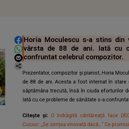
DISTRIBUIE ARTICOLUL
Horia Moculescu s-a stins din 
vârsta de 88 de ani. Iată cu 
confruntat celebrul compozitor.
Prezentator, compozitor și pianist, Horia Mocul
de 88 de ani. Acesta a fost internat în stare 
săptămâna trecută, însă în ciuda eforturilor 
Iată cu ce probleme de sănătate s-a confruntat a
Citește și:
O îndrăgită cântăreață face D
Cuciuc: „Se simțea vinovată dacă...” Ce promisiun