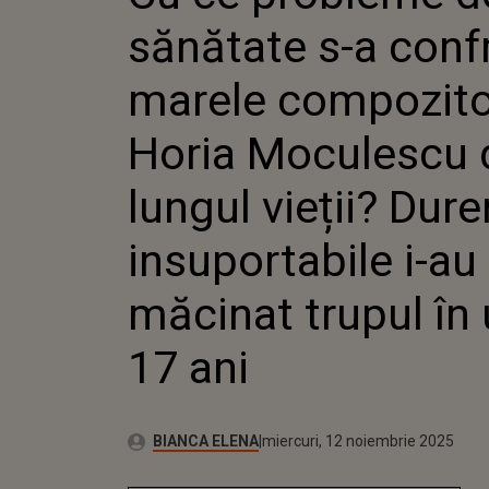
COMPOZIT
sănătate s-a conf
MOCULESC
LUNGUL VI
DURERILE
marele compozito
INSUPORTA
MĂCINAT 
Horia Moculescu 
ULTIMII 17
lungul vieții? Durer
insuportabile i-au
măcinat trupul în 
17 ani
Autor:
Publicat:
BIANCA ELENA
miercuri, 12 noiembrie 2025