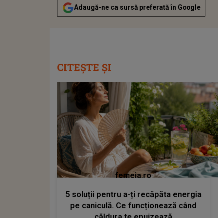
Adaugă-ne ca sursă preferată în Google
CITEȘTE ȘI
femeia.ro
5 soluții pentru a-ți recăpăta energia
pe caniculă. Ce funcționează când
căldura te epuizează