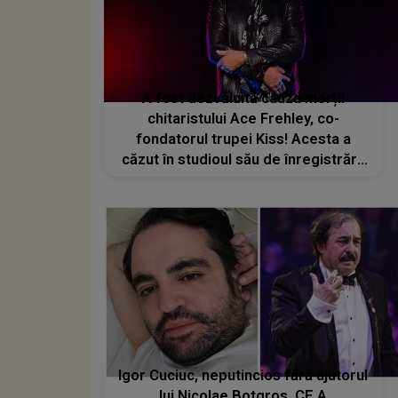
A fost dezvăluită cauza morții
chitaristului Ace Frehley, co-
fondatorul trupei Kiss! Acesta a
căzut în studioul său de înregistrări,
iar lovitura de la cap i-a fost fatală
Igor Cuciuc, neputincios fără ajutorul
lui Nicolae Botgros. CE A