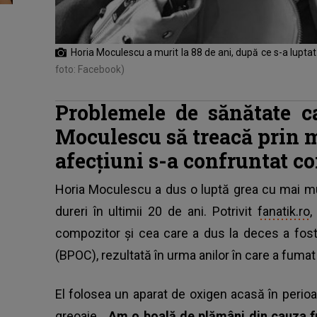
Horia Moculescu a murit la 88 de ani, după ce s-a lupt
foto: Facebook)
Problemele de sănătate c
Moculescu să treacă prin 
afecțiuni s-a confruntat c
Horia Moculescu a dus o luptă grea cu mai mu
dureri în ultimii 20 de ani. Potrivit
fanatik.ro
,
compozitor și cea care a dus la deces a fos
(BPOC), rezultată în urma anilor în care a fumat
El folosea un aparat de oxigen acasă în perioa
greoaie.
„Am o boală de plămâni din cauza 