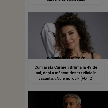
tvmania.libertatea.ro
Cum arată Carmen Brumă la 49 de
ani, deși a mâncat desert zilnic în
vacanță: «Nu e noroc!» [FOTO]