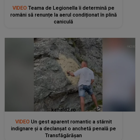
VIDEO
Teama de Legionella îi determină pe
români să renunțe la aerul condiționat în plină
caniculă
kanald2.ro
VIDEO
Un gest aparent romantic a stârnit
indignare și a declanșat o anchetă penală pe
Transfăgărășan