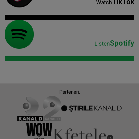
TikTok
Watch
Spotify
Listen
Parteneri: