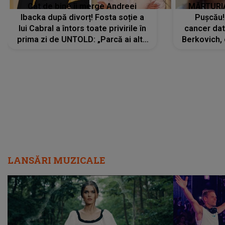
Cât de bine îi merge Andreei
MĂRTURIA
Ibacka după divorț! Fosta soție a
Pușcău!
lui Cabral a întors toate privirile în
cancer dato
prima zi de UNTOLD: „Parcă ai altă
Berkovich, 
strălucire, emani putere,
accident ru
încredere, siguranță...”
Dacă nu 
LANSĂRI MUZICALE