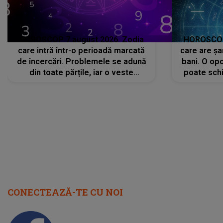
HOROSCOP 7 august 2026. Zodia
HOROSCOP 
care intră într-o perioadă marcată
care are șa
de încercări. Problemele se adună
bani. O opo
din toate părțile, iar o veste
poate schi
neașteptată îi dă planurile peste
la
cap
CONECTEAZĂ-TE CU NOI