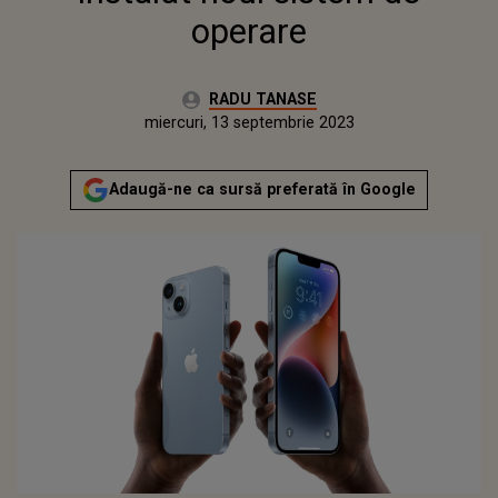
operare
Autor:
RADU TANASE
Publicat:
marți, 13 septembrie 2022
Actualizat:
miercuri, 13 septembrie 2023
Adaugă-ne ca sursă preferată în Google