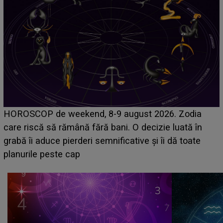
Emanuel a ținut ACEST DETALIU ASCUNS pân
odia
acum! În fața Alexandrei, concurentul din Casa I
tă în
face o MĂRTURISIRE NEAȘTEPTATĂ despre
oate
sa: "I-am spus și ei în față, eu nu te iubesc pen
că..."