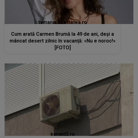
tvmania.libertatea.ro
Cum arată Carmen Brumă la 49 de ani, deși a
mâncat desert zilnic în vacanță: «Nu e noroc!»
[FOTO]
kanald2.ro