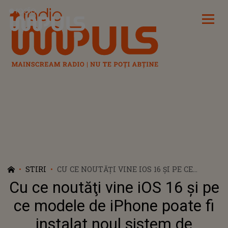
Radio Impuls
STIRI
CU CE NOUTĂŢI VINE IOS 16 ŞI PE CE
MODELE DE IPHONE POATE FI INSTALAT
Cu ce noutăţi vine iOS 16 şi pe
NOUL SISTEM DE OPERARE
ce modele de iPhone poate fi
instalat noul sistem de