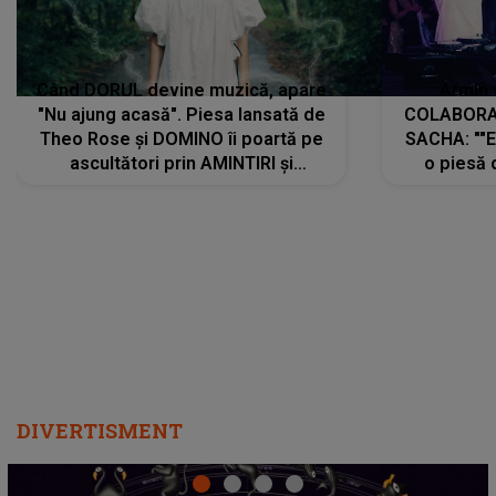
Când DORUL devine muzică, apare
Armin 
"Nu ajung acasă". Piesa lansată de
COLABORAR
Theo Rose și DOMINO îi poartă pe
SACHA: ""E
ascultători prin AMINTIRI și
o piesă 
REGĂSIRI, iar drumul emoțiilor
imediat pre
trece prin sufletul publicului:
cu mine șt
"Pentru toți cei care au plecat
păstrăm do
departe ca să le fie mai bine"
DIVERTISMENT