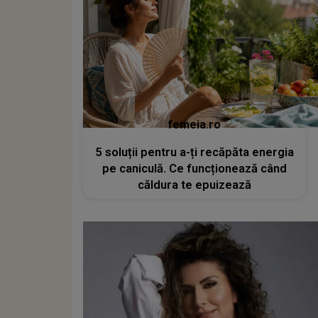
femeia.ro
5 soluții pentru a-ți recăpăta energia
pe caniculă. Ce funcționează când
căldura te epuizează