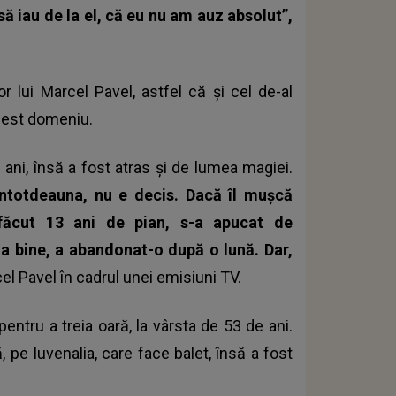
 să iau de la el, că eu nu am auz absolut”,
r lui Marcel Pavel, astfel că și cel de-al
acest domeniu.
 ani, însă a fost atras și de lumea magiei.
 întotdeauna, nu e decis. Dacă îl mușcă
făcut 13 ani de pian, s-a apucat de
ia bine, a abandonat-o după o lună. Dar,
el Pavel în cadrul unei emisiuni TV.
entru a treia oară, la vârsta de 53 de ani.
că, pe Iuvenalia, care face balet, însă a fost