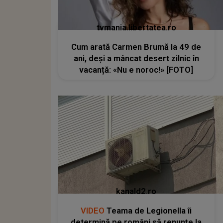
tvmania.libertatea.ro
Cum arată Carmen Brumă la 49 de
ani, deși a mâncat desert zilnic în
vacanță: «Nu e noroc!» [FOTO]
kanald2.ro
VIDEO
Teama de Legionella îi
determină pe români să renunțe la