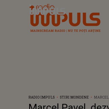
Radio Impuls
RADIO IMPULS
STIRI MONDENE
MARCEL 
DEZVĂLU
Marcel Pavel, dezv
DE FAMIL