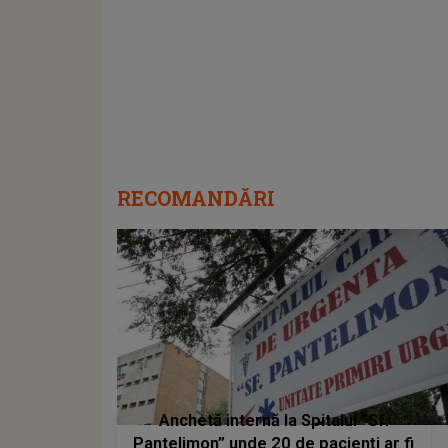
RECOMANDĂRI
Anchetă internă la Spitalul ”Sf.
Pantelimon” unde 20 de pacienţi ar fi