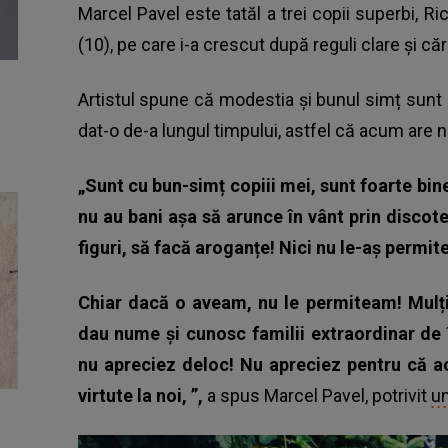
Marcel Pavel
este tatăl a trei copii superbi, Ri
(10), pe care i-a crescut după reguli clare și c
Artistul spune că modestia și bunul simț sunt 
dat-o de-a lungul timpului, astfel că acum are n
„Sunt cu bun-simț copiii mei, sunt foarte bine
nu au bani așa să arunce în vânt prin discote
figuri, să facă aroganțe! Nici nu le-aș permite
Chiar dacă o aveam, nu le permiteam! Mulți 
dau nume și cunosc familii extraordinar de î
nu apreciez deloc! Nu apreciez pentru că a
virtute la noi, ”
,
a spus Marcel Pavel, potrivit
un