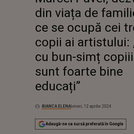
OCUPĂ C
din viața de famili
AI ARTI
CU BUN-
MEI, SU
ce se ocupă cei tr
BINE ED
copii ai artistului:
cu bun-simț copiii
sunt foarte bine
educați”
Autor:
Publicat:
BIANCA ELENA
vineri, 12 aprilie 2024
Adaugă-ne ca sursă preferată în Google