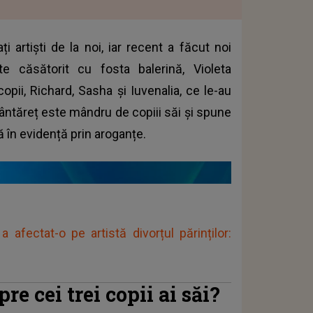
i artiști de la noi, iar recent a făcut noi
ste căsătorit cu fosta balerină, Violeta
opii, Richard, Sasha și Iuvenalia, ce le-au
 cântăreț este mândru de copiii săi și spune
ă în evidență prin aroganțe.
a afectat-o pe artistă divorțul părinților:
e cei trei copii ai săi?