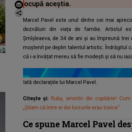
ocupă aceștia.
Marcel Pavel este unul dintre cei mai apreciaț
dezvăluiri din viața de familie. Artistul e
Şmîşleaeva, de 34 de ani și au împreună trei c
moștenit pe deplin talentul artistic. Îndrăgitul
că i-a învățat mereu să fie modești și să nu ias
Iată declarațiile lui Marcel Pavel.
Citește și:
Ruby, amintiri din copilărie! Cum 
„Știam că între ei doi lucrurile erau toxice”
Ce spune Marcel Pavel despr