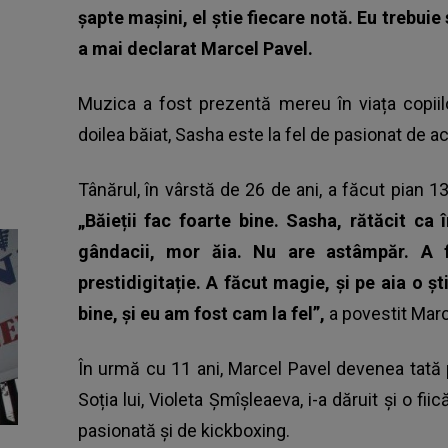
șapte mașini, el știe fiecare notă. Eu trebuie
a mai declarat Marcel Pavel.
Muzica a fost prezentă mereu în viața copiilo
doilea băiat, Sasha este la fel de pasionat de 
Tânărul, în vârstă de 26 de ani, a făcut pian 13
„Băieții fac foarte bine. Sasha, rătăcit ca
gândacii, mor ăia. Nu are astâmpăr. A 
prestidigitație.
A făcut magie, și pe aia o șt
bine, și eu am fost cam la fel”,
a povestit Marc
În urmă cu 11 ani, Marcel Pavel devenea tată p
Soția lui, Violeta Şmîşleaeva, i-a dăruit și o fii
pasionată și de kickboxing.