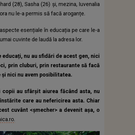
chard (28), Sasha (26) și, mezina, Iuvenalia
ărora nu le-a permis să facă aroganțe.
aspecte esențiale în educația pe care le-a
umai cuvinte de laudă la adresa lor.
 educați, nu au sfidări de acest gen, nici
ci, prin cluburi, prin restaurante să facă
 și nici nu avem posibilitatea.
copii au sfârșit aiurea făcând asta, nu
nstărite care au nefericirea asta. Chiar
cest cuvânt <șmecher> a devenit așa, o
ica.ro.