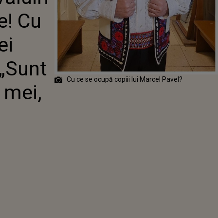
EI TREI COPII
e! Cu
STULUI: „SUNT
SIMȚ COPIII
NT FOARTE
ei
UCAȚI”
 „Sunt
Cu ce se ocupă copiii lui Marcel Pavel?
 mei,