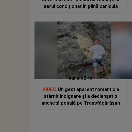
aerul condiționat în plină caniculă
kanald2.ro
VIDEO
Un gest aparent romantic a
stârnit indignare și a declanșat o
anchetă penală pe Transfăgărășan