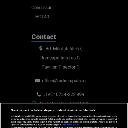
Concursuri
HOT40
Contact
Bd. Mărăști 65-67,
Romexpo Intrarea C,
Pavilion T, sector 1
office@radioimpuls.ro
LIVE : 0754-222.999
WhatsApp: 0754-222.999
Nouă ne pasă ca datele tale personale să rămână confidențiale
Noi și partenerii noștri
589
stocăm și/sau accesăm informații pe dispozitivul dvs., precum identificatorii cookie unici pentru
prelucrarea datelor cu caracter personal. Puteți accepta sau gestiona preferințele dvs. făcând clic mai jos, respectiv vă
puteți opune utilizării unui interes legitim în orice moment pe pagina cu politica de confidențialitate. Aceste alegeri vor fi
raportate partenerilor noștri și nu vă vor afecta navigarea.
Mai multe detalii
Noi si partenerii nostri (retelele de socializare si agentiile de publicitate partenere, precum si furnizorii nostri de servicii de