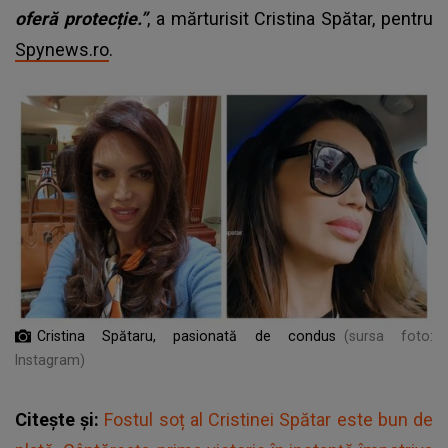
oferă protecție.”
, a mărturisit Cristina Spătar, pentru
Spynews.ro
.
Cristina Spătaru, pasionată de condus
(sursa foto:
Instagram)
Citește și:
Fostul soț al Cristinei Spătar este bun de