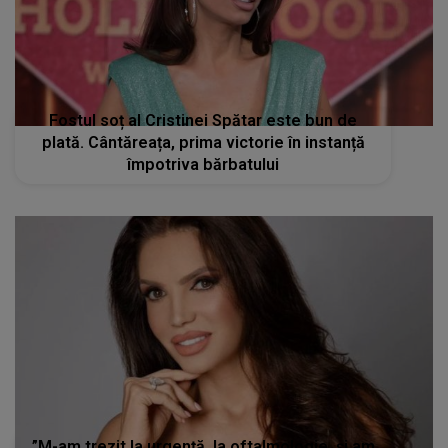
Fostul soț al Cristinei Spătar este bun de
plată. Cântăreața, prima victorie în instanță
împotriva bărbatului
”M-am trezit la urgență, la oftalmologie, și am