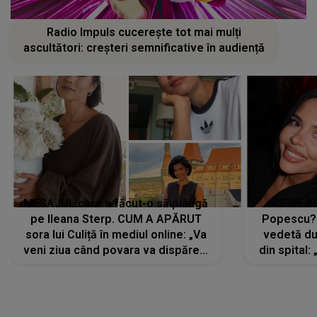
Radio Impuls cucerește tot mai mulți
ascultători: creșteri semnificative în audiență
MESAJUL care a făcut-o să plângă
CE SE Î
pe Ileana Sterp. CUM A APĂRUT
Popescu?
sora lui Culiță în mediul online: „Va
vedetă du
veni ziua când povara va dispărea,
din spital:
iar lacrimile...”