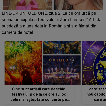
Ce a dezvăluit noua concurentă din "Casa Iubirii" l-a
luat prin surprindere pe Emanuel. CINE ESTE
BĂIATUL VIZAT de Alexandra?! Aflându-se în fața
faptului împlinit, A RECUNOSCUT IMEDIAT: "Am
avut..."
LINE-UP UNTOLD ONE, prima zi.
HOROSCOP 
Cine sunt artiștii care deschid
care scap
festivalul și de la ce ore au loc
nou capitol
cele mai așteptate concerte pe
care a
scena principală?
perioadă 