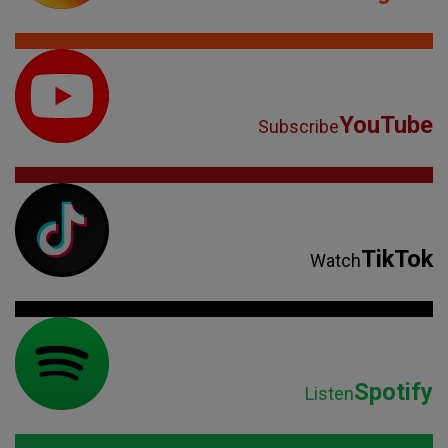
YouTube
Subscribe
TikTok
Watch
Spotify
Listen