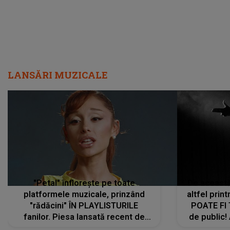
LANSĂRI MUZICALE
"Petal" înflorește pe toate
De această 
platformele muzicale, prinzând
altfel prin
"rădăcini" ÎN PLAYLISTURILE
POATE FI
fanilor. Piesa lansată recent de
de public!
Ariana Grande îi face pe
a lansat V