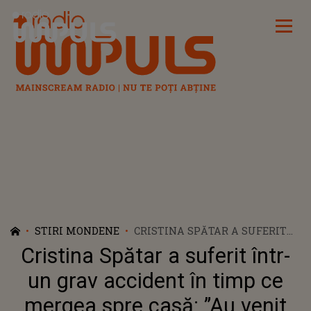
Radio Impuls
STIRI MONDENE
CRISTINA SPĂTAR A SUFERIT
ÎNTR-UN GRAV ACCIDENT ÎN
Cristina Spătar a suferit într-
TIMP CE MERGEA SPRE CASĂ:
”AU VENIT CEI DE LA SMURD, M-
un grav accident în timp ce
AU SCOS DE ACOLO”
mergea spre casă: ”Au venit