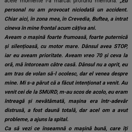
acele momente i-a marcat profund memoria.
„Eu
personal nu am provocat niciodată un accident.
Chiar aici, în zona mea, în Crevedia, Buftea, a intrat
cineva în mine frontal acum câțiva ani.
Aveam o mașină foarte frumoasă, foarte puternică
și silențioasă, cu motor mare. Dânsul avea STOP,
iar eu aveam prioritate. Aveam vreo 70 și ceva la
oră, mă întorceam către casă. Dânsul nu a oprit, eu
am tras de volan să-l ocolesc, dar el venea despre
mine. Mi s-a părut că a făcut intenționat a venit. Au
venit cei de la SMURD, m-au scos de acolo, eu eram
întreagă și nevătămată, mașina era într-adevăr
distrusă, a fost daună totală, dar acel om a avut
probleme, a ajuns la spital.
Ca să vezi ce înseamnă o mașină bună, care îți