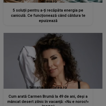
femeia.ro
5 soluții pentru a-ți recăpăta energia pe
caniculă. Ce funcționează când căldura te
epuizează
tvmania.libertatea.ro
Cum arată Carmen Brumă la 49 de ani, deși a
mâncat desert zilnic în vacanță: «Nu e noroc!»