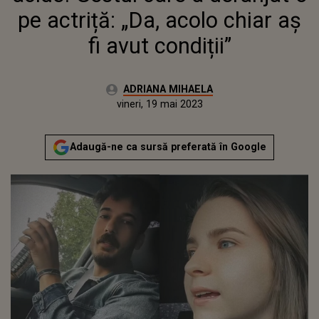
pe actriță: „Da, acolo chiar aș
fi avut condiții”
Autor:
ADRIANA MIHAELA
Publicat:
joi, 19 mai 2022
Actualizat:
vineri, 19 mai 2023
Adaugă-ne ca sursă preferată în Google