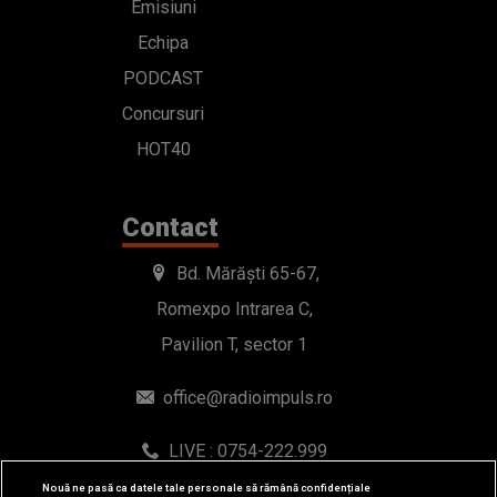
Emisiuni
Echipa
PODCAST
Concursuri
HOT40
Contact
Bd. Mărăști 65-67,
Romexpo Intrarea C,
Pavilion T, sector 1
office@radioimpuls.ro
LIVE : 0754-222.999
WhatsApp: 0754-222.999
Nouă ne pasă ca datele tale personale să rămână confidențiale