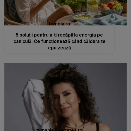
femeia.ro
5 soluții pentru a-ți recăpăta energia pe
caniculă. Ce funcționează când căldura te
epuizează
tvmania.libertatea.ro