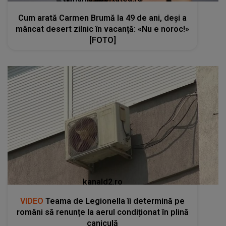
Cum arată Carmen Brumă la 49 de ani, deși a
mâncat desert zilnic în vacanță: «Nu e noroc!»
[FOTO]
kanald2.ro
VIDEO
Teama de Legionella îi determină pe
români să renunțe la aerul condiționat în plină
caniculă