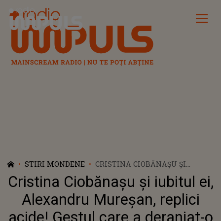
Radio Impuls
STIRI MONDENE
CRISTINA CIOBĂNAȘU ȘI
IUBITUL EI, ALEXANDRU
Cristina Ciobănașu și iubitul ei,
MUREȘAN, REPLICI ACIDE!
GESTUL CARE A DERANJAT-O PE
Alexandru Mureșan, replici
ACTRIȚĂ: „DA, ACOLO CHIAR AȘ
acide! Gestul care a deranjat-o
FI AVUT CONDIȚII”