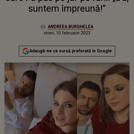
suntem împreună!”
Autor:
ANDREEA BURGHELEA
Publicat:
joi, 10 februarie 2022
Actualizat:
vineri, 10 februarie 2023
Adaugă-ne ca sursă preferată în Google