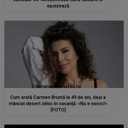
epuizează
tvmania.libertatea.ro
Cum arată Carmen Brumă la 49 de ani, deși a
mâncat desert zilnic în vacanță: «Nu e noroc!»
[FOTO]