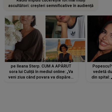
Radio Impuls cucerește tot mai mulți
ascultători: creșteri semnificative în audiență
MESAJUL care a făcut-o să plângă
CE SE Î
pe Ileana Sterp. CUM A APĂRUT
Popescu?
sora lui Culiță în mediul online: „Va
vedetă du
veni ziua când povara va dispărea,
din spital:
iar lacrimile...”