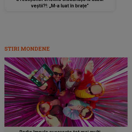
veștii?!: „M-a luat în brațe”
STIRI MONDENE