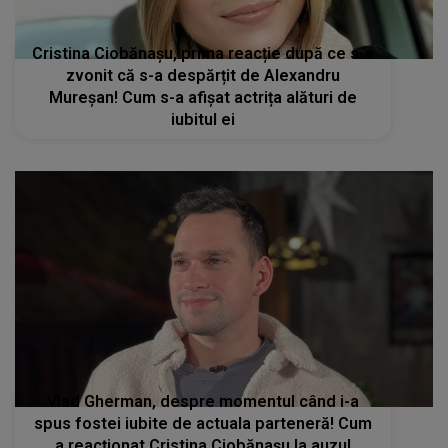
Cristina Ciobănașu, prima reacție după ce s-a
zvonit că s-a despărțit de Alexandru
Mureșan! Cum s-a afișat actrița alături de
iubitul ei
Vlad Gherman, despre momentul când i-a
spus fostei iubite de actuala parteneră! Cum
a reacționat Cristina Ciobănașu la auzul