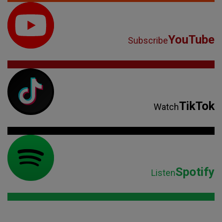
YouTube
Subscribe
TikTok
Watch
Spotify
Listen