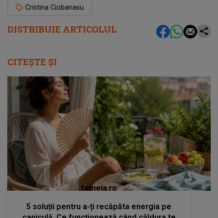
Cristina Ciobanasu
DISTRIBUIE ARTICOLUL
CITEȘTE ȘI
femeia.ro
5 soluții pentru a-ți recăpăta energia pe
caniculă. Ce funcționează când căldura te