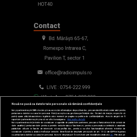
HOT40
Contact
Bd. Mărăști 65-67,
Romexpo Intrarea C,
Pavilion T, sector 1
office@radioimpuls.ro
LIVE : 0754-222.999
WhatsApp: 0754-222.999
Nouă ne pasă ca datele tale personale să rămână confidențiale
Noi și partenerii noștri
589
stocăm și/sau accesăm informații pe dispozitivul dvs., precum identificatorii cookie unici pentru
prelucrarea datelor cu caracter personal. Puteți accepta sau gestiona preferințele dvs. făcând clic mai jos, respectiv vă
puteți opune utilizării unui interes legitim în orice moment pe pagina cu politica de confidențialitate. Aceste alegeri vor fi
raportate partenerilor noștri și nu vă vor afecta navigarea.
Mai multe detalii
Noi si partenerii nostri (retelele de socializare si agentiile de publicitate partenere, precum si furnizorii nostri de servicii de
date analitice) prelucram date pentru a permite website-ului sa functioneze, pentru a personaliza continutul si anunturile
publicitare afisate in functie de interesele si/sau profilul dvs., pentru a va oferi functionalitati aferente retelelor de
socializare si pentru a analiza traficul pe website. Beneficiati de drepturile prevazute de art. 15-22 din GDPR in legatura
cu prelucrarea datelor cu caracter personal. Aceste drepturi pot fi exercitate prin modalitatea indicata
aici
. Prin click pe