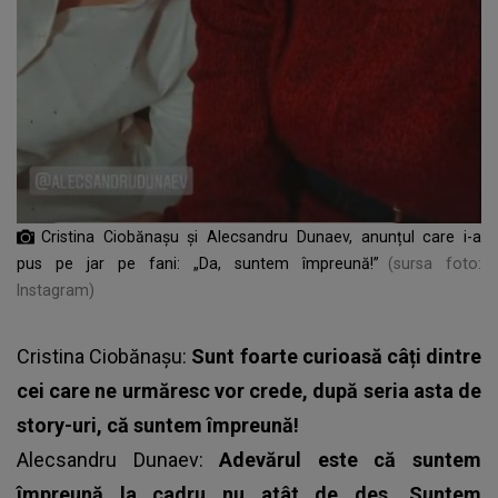
Cristina Ciobănașu și Alecsandru Dunaev, anunțul care i-a
pus pe jar pe fani: „Da, suntem împreună!”
(sursa foto:
Instagram)
Cristina Ciobănașu:
Sunt foarte curioasă câți dintre
cei care ne urmăresc vor crede, după seria asta de
story-uri, că suntem împreună!
Alecsandru Dunaev:
Adevărul este că suntem
împreună la cadru...nu atât de des. Suntem