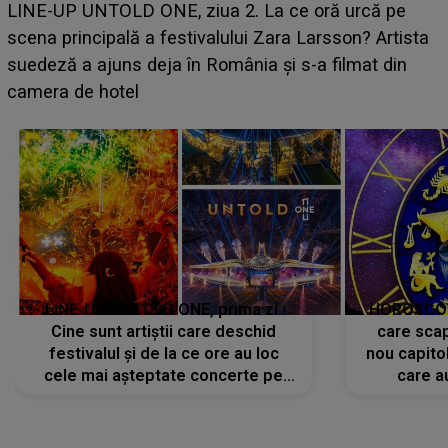
Ce a dezvăluit noua concurentă din "Casa Iubirii" l-a
luat prin surprindere pe Emanuel. CINE ESTE
BĂIATUL VIZAT de Alexandra?! Aflându-se în fața
faptului împlinit, A RECUNOSCUT IMEDIAT: "Am
avut..."
LINE-UP UNTOLD ONE, prima zi.
HOROSCOP 
Cine sunt artiștii care deschid
care scap
festivalul și de la ce ore au loc
nou capitol
cele mai așteptate concerte pe
care a
scena principală?
perioadă 