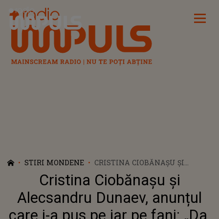
Radio Impuls
STIRI MONDENE
CRISTINA CIOBĂNAȘU ȘI
ALECSANDRU DUNAEV,
Cristina Ciobănașu și
ANUNȚUL CARE I-A PUS PE JAR
PE FANI: „DA, SUNTEM
Alecsandru Dunaev, anunțul
ÎMPREUNĂ!”
care i-a pus pe jar pe fani: „Da,