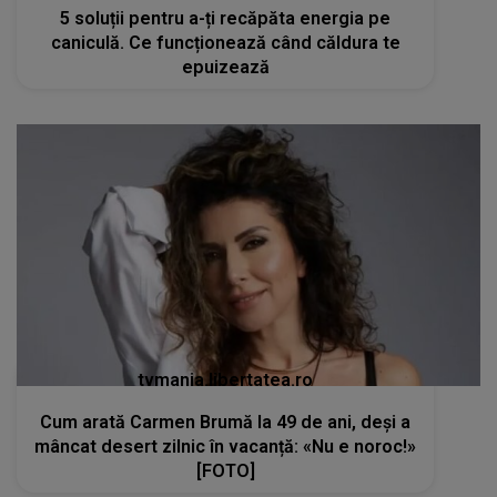
5 soluții pentru a-ți recăpăta energia pe
caniculă. Ce funcționează când căldura te
epuizează
tvmania.libertatea.ro
Cum arată Carmen Brumă la 49 de ani, deși a
mâncat desert zilnic în vacanță: «Nu e noroc!»
[FOTO]