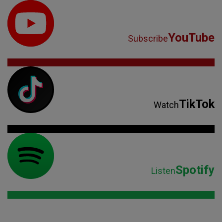
YouTube
Subscribe
TikTok
Watch
Spotify
Listen