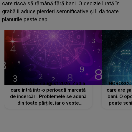
acum! În fața Alexandrei, concurentul din Casa Iubirii
face o MĂRTURISIRE NEAȘTEPTATĂ despre mama
sa: "I-am spus și ei în față, eu nu te iubesc pentru
că..."
HOROSCOP 7 august 2026. Zodia
HOROSCOP 
care intră într-o perioadă marcată
care are șa
de încercări. Problemele se adună
bani. O opo
din toate părțile, iar o veste
poate schi
neașteptată îi dă planurile peste
la
cap