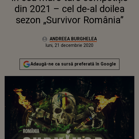
din 2021 – cel de-al doilea
sezon „Survivor România”
Autor:
ANDREEA BURGHELEA
Publicat:
luni, 21 decembrie 2020
Actualizat:
luni, 21 decembrie 2020
Adaugă-ne ca sursă preferată în Google