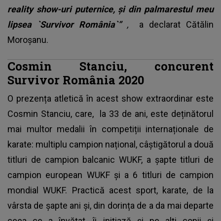
reality show-uri puternice, și din palmarestul meu
lipsea `Survivor România`”
,
a declarat Cătălin
Moroșanu.
Cosmin Stanciu, concurent
Survivor România 2020
O prezența atletică în acest show extraordinar este
Cosmin Stanciu, care, la 33 de ani, este deținătorul
mai multor medalii în competiții internaționale de
karate: multiplu campion național, câștigătorul a două
titluri de campion balcanic WUKF, a șapte titluri de
campion european WUKF și a 6 titluri de campion
mondial WUKF. Practică acest sport, karate, de la
vârsta de șapte ani și, din dorința de a da mai departe
ceea ce a învățat, îi inițiază și pe alți copii și