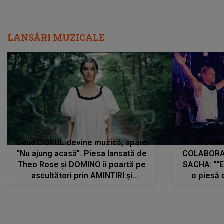
LANSĂRI MUZICALE
Când DORUL devine muzică, apare
Armin 
"Nu ajung acasă". Piesa lansată de
COLABORAR
Theo Rose și DOMINO îi poartă pe
SACHA: ""E
ascultători prin AMINTIRI și
o piesă 
REGĂSIRI, iar drumul emoțiilor
imediat pre
trece prin sufletul publicului:
cu mine șt
"Pentru toți cei care au plecat
păstrăm do
departe ca să le fie mai bine"