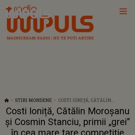
Radio Impuls
STIRI MONDENE
COSTI IONIȚĂ, CĂTĂLIN
MOROȘANU ȘI COSMIN
Costi Ioniță, Cătălin Moroșanu
STANCIU, PRIMII „GREI” ÎN CEA
MARE TARE COMPETIȚIE DIN
și Cosmin Stanciu, primii „grei”
2021 – CEL DE-AL DOILEA SEZON
în cea mare tare competiție
„SURVIVOR ROMÂNIA”