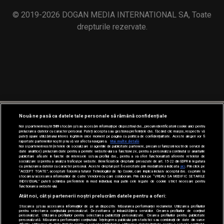
© 2019-2026 DOGAN MEDIA INTERNATIONAL SA, Toate
drepturile rezervate.
Nouă ne pasă ca datele tale personale să rămână confidențiale
Noi și partenerii noștri
589
stocăm și/sau accesăm informații pe dispozitivul dvs., precum identificatorii cookie unici pentru
prelucrarea datelor cu caracter personal. Puteți accepta sau gestiona preferințele dvs. făcând clic mai jos, respectiv vă
puteți opune utilizării unui interes legitim în orice moment pe pagina cu politica de confidențialitate. Aceste alegeri vor fi
raportate partenerilor noștri și nu vă vor afecta navigarea.
Mai multe detalii
Noi si partenerii nostri (retelele de socializare si agentiile de publicitate partenere, precum si furnizorii nostri de servicii de
date analitice) prelucram date pentru a permite website-ului sa functioneze, pentru a personaliza continutul si anunturile
publicitare afisate in functie de interesele si/sau profilul dvs., pentru a va oferi functionalitati aferente retelelor de
socializare si pentru a analiza traficul pe website. Beneficiati de drepturile prevazute de art. 15-22 din GDPR in legatura
cu prelucrarea datelor cu caracter personal. Aceste drepturi pot fi exercitate prin modalitatea indicata
aici
. Prin click pe
“ACCEPT TOATE”, acceptati folosirea tuturor Tehnologiilor de tip Cookie, care implica inclusiv acceptul dvs. cu privire la
stocarea/accesarea informatiilor de catre Vendor-ii cu care colaboram. Prin click pe “VREAU SA MODIFIC SETARILE
INDIVIDUAL” puteti schimba preferintele in mod individual, mai putin cele legate de cookie strict necesare pentru
functionarea website-ului.
Atât noi, cât și partenerii noștri prelucrăm datele pentru a oferi:
Stocarea și/sau accesarea informațiilor de pe un dispozitiv. Măsurarea performanței reclamelor. Utilizarea profilurilor
pentru selectarea conținutului personalizat. Dezvoltarea și îmbunătățirea serviciilor. Crearea profilurilor de conținut
personalizat. Utilizarea profilurilor pentru selectarea publicității personalizate. Crearea profilurilor pentru publicitate
personalizată. Măsurarea performanței conținutului. Înțelegerea publicului prin statistici sau combinații de date din surse