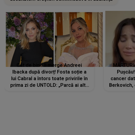
Cât de bine îi merge Andreei
MĂRTURIA
Ibacka după divorț! Fosta soție a
Pușcău!
lui Cabral a întors toate privirile în
cancer dato
prima zi de UNTOLD: „Parcă ai altă
Berkovich, 
strălucire, emani putere,
accident ru
încredere, siguranță...”
Dacă nu 