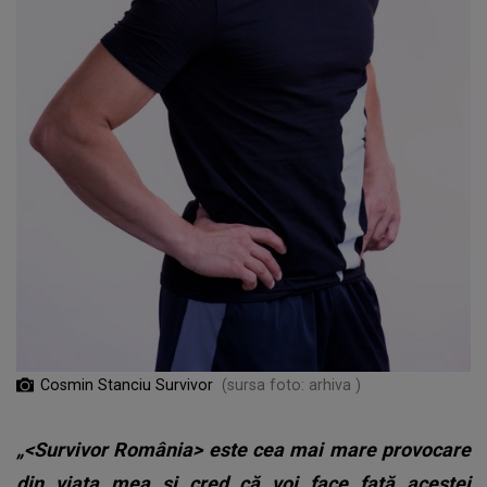
Cosmin Stanciu Survivor
(sursa foto: arhiva )
„<Survivor România> este cea mai mare provocare
din viața mea și cred că voi face față acestei