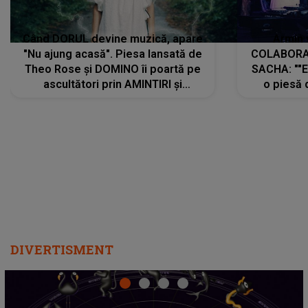
Când DORUL devine muzică, apare
Armin 
"Nu ajung acasă". Piesa lansată de
COLABORAR
Theo Rose și DOMINO îi poartă pe
SACHA: ""E
ascultători prin AMINTIRI și
o piesă 
REGĂSIRI, iar drumul emoțiilor
imediat pre
trece prin sufletul publicului:
cu mine șt
"Pentru toți cei care au plecat
păstrăm do
departe ca să le fie mai bine"
DIVERTISMENT