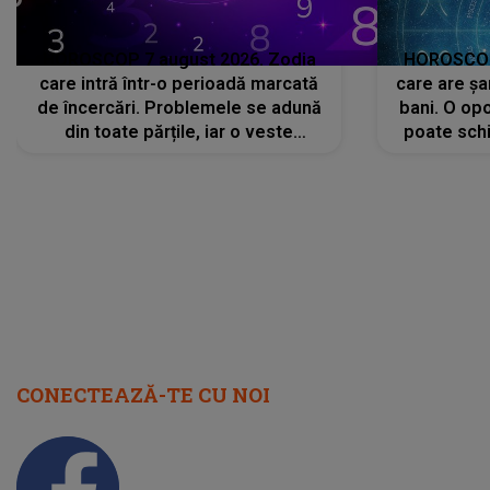
HOROSCOP 7 august 2026. Zodia
HOROSCOP 
care intră într-o perioadă marcată
care are șa
de încercări. Problemele se adună
bani. O opo
din toate părțile, iar o veste
poate schi
neașteptată îi dă planurile peste
la
cap
CONECTEAZĂ-TE CU NOI