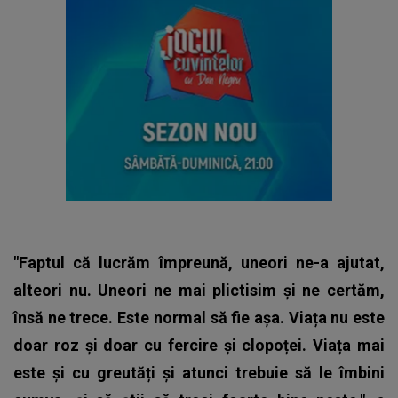
"Faptul că lucrăm împreună, uneori ne-a ajutat,
alteori nu. Uneori ne mai plictisim și ne certăm,
însă ne trece. Este normal să fie așa. Viața nu este
doar roz și doar cu fercire și clopoței. Viața mai
este și cu greutăți și atunci trebuie să le îmbini