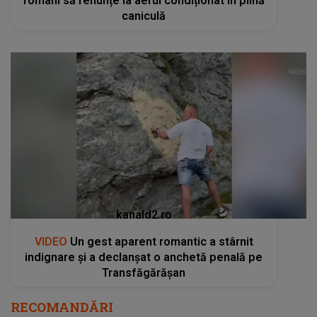
români să renunțe la aerul condiționat în plină
caniculă
kanald2.ro
VIDEO
Un gest aparent romantic a stârnit
indignare și a declanșat o anchetă penală pe
Transfăgărășan
RECOMANDĂRI