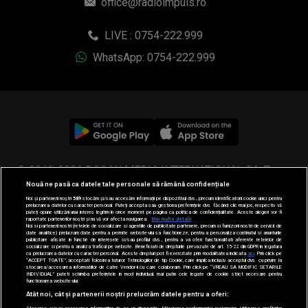
office@radioimpuls.ro
LIVE : 0754-222.999
WhatsApp: 0754-222.999
© 2019-2026 DOGAN MEDIA INTERNATIONAL SA, Toate
Nouă ne pasă ca datele tale personale să rămână confidențiale
drepturile rezervate.
Noi și partenerii noștri
589
stocăm și/sau accesăm informații pe dispozitivul dvs., precum identificatorii cookie unici pentru
prelucrarea datelor cu caracter personal. Puteți accepta sau gestiona preferințele dvs. făcând clic mai jos, respectiv vă
puteți opune utilizării unui interes legitim în orice moment pe pagina cu politica de confidențialitate. Aceste alegeri vor fi
raportate partenerilor noștri și nu vă vor afecta navigarea.
Mai multe detalii
Noi si partenerii nostri (retelele de socializare si agentiile de publicitate partenere, precum si furnizorii nostri de servicii de
date analitice) prelucram date pentru a permite website-ului sa functioneze, pentru a personaliza continutul si anunturile
publicitare afisate in functie de interesele si/sau profilul dvs., pentru a va oferi functionalitati aferente retelelor de
socializare si pentru a analiza traficul pe website. Beneficiati de drepturile prevazute de art. 15-22 din GDPR in legatura
cu prelucrarea datelor cu caracter personal. Aceste drepturi pot fi exercitate prin modalitatea indicata
aici
. Prin click pe
“ACCEPT TOATE”, acceptati folosirea tuturor Tehnologiilor de tip Cookie, care implica inclusiv acceptul dvs. cu privire la
stocarea/accesarea informatiilor de catre Vendor-ii cu care colaboram. Prin click pe “VREAU SA MODIFIC SETARILE
INDIVIDUAL” puteti schimba preferintele in mod individual, mai putin cele legate de cookie strict necesare pentru
functionarea website-ului.
Atât noi, cât și partenerii noștri prelucrăm datele pentru a oferi: