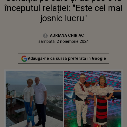
începutul relației: "Este cel mai
josnic lucru"
Autor:
ADRIANA CHIRIAC
Publicat:
joi, 2 noiembrie 2023
Actualizat:
sâmbătă, 2 noiembrie 2024
Adaugă-ne ca sursă preferată în Google