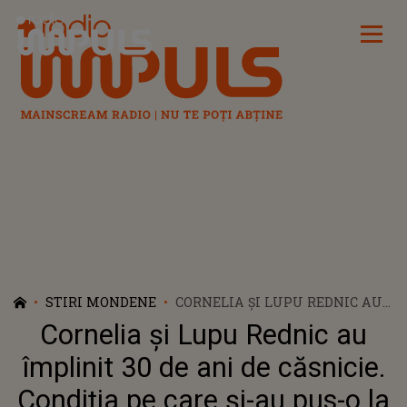
Radio Impuls
STIRI MONDENE
CORNELIA ȘI LUPU REDNIC AU
ÎMPLINIT 30 DE ANI DE
Cornelia și Lupu Rednic au
CĂSNICIE. CONDIȚIA PE CARE
ȘI-AU PUS-O LA ÎNCEPUTUL
împlinit 30 de ani de căsnicie.
RELAȚIEI: "ESTE CEL MAI
Condiția pe care și-au pus-o la
JOSNIC LUCRU"