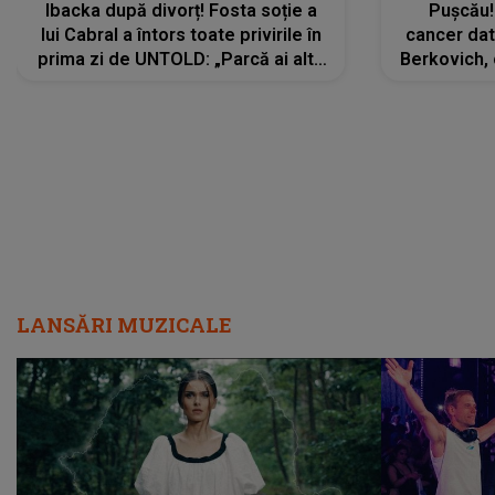
Ibacka după divorț! Fosta soție a
Pușcău!
lui Cabral a întors toate privirile în
cancer dato
prima zi de UNTOLD: „Parcă ai altă
Berkovich, 
strălucire, emani putere,
accident ru
încredere, siguranță...”
Dacă nu 
LANSĂRI MUZICALE