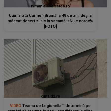
tvmania.libertatea.ro
Cum arată Carmen Brumă la 49 de ani, deși a
mâncat desert zilnic în vacanță: «Nu e noroc!»
[FOTO]
kanald2.ro
VIDEO
Teama de Legionella îi determină pe