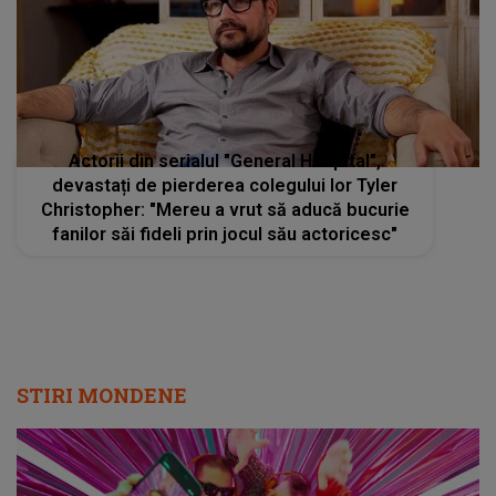
Actorii din serialul "General Hospital",
devastați de pierderea colegului lor Tyler
Christopher: "Mereu a vrut să aducă bucurie
fanilor săi fideli prin jocul său actoricesc"
STIRI MONDENE