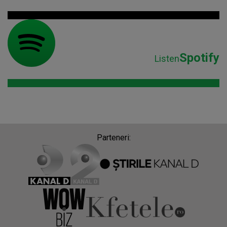
Spotify
Listen
Parteneri: