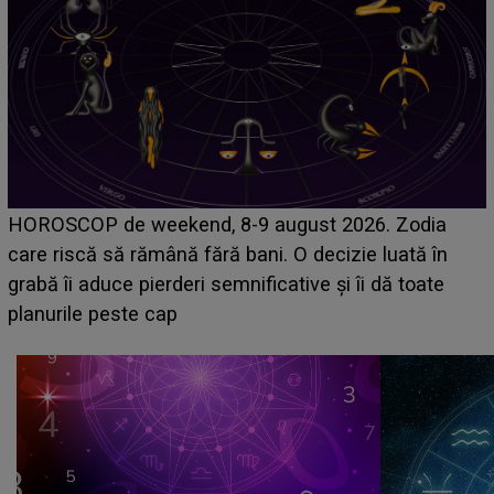
Emanuel a ținut ACEST DETALIU ASCUNS până
acum! În fața Alexandrei, concurentul din Casa Iubirii
face o MĂRTURISIRE NEAȘTEPTATĂ despre mama
sa: "I-am spus și ei în față, eu nu te iubesc pentru
că..."