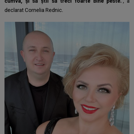
cumva, și să știi să treci foarte bine peste."
, a
declarat Cornelia Rednic.