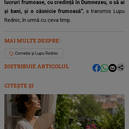
lucruri frumoase, cu credință în Dumnezeu, o să ai
și bani, și o căsnicie frumoasă”
, a transmis Lupu
Rednic, în urmă cu ceva timp.
MAI MULTE DESPRE:
Cornelia și Lupu Rednic
DISTRIBUIE ARTICOLUL
CITEȘTE ȘI