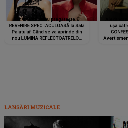
Tania Turtureanu pregătește O
Alexandra
REVENIRE SPECTACULOASĂ la Sala
ușa cătr
Palatului! Când se va aprinde din
CONFES
nou LUMINA REFLECTOATRELOR
Avertismentu
pentru artistă: " Vor fi multe
rămas ÎNT
cântece noi, în premieră. Cântece
au format-
care abia acum învață să respire"
"Am f
LANSĂRI MUZICALE