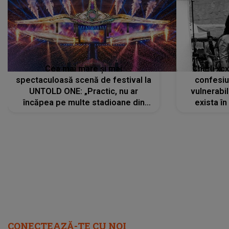
Cea mai mare și mai
Charli xc
spectaculoasă scenă de festival la
confesiu
UNTOLD ONE: „Practic, nu ar
vulnerabil
încăpea pe multe stadioane din
exista în
lume”. Evenimentul începe joi, 6
august 2026
CONECTEAZĂ-TE CU NOI