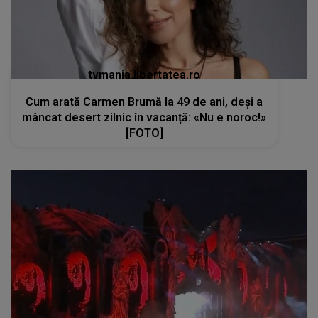
tvmania.libertatea.ro
Cum arată Carmen Brumă la 49 de ani, deși a
mâncat desert zilnic în vacanță: «Nu e noroc!»
[FOTO]