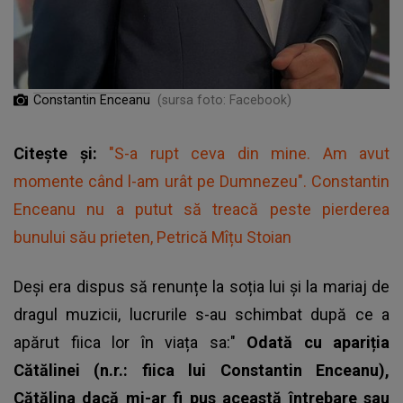
Constantin Enceanu
(sursa foto: Facebook)
Citește și:
"S-a rupt ceva din mine. Am avut
momente când l-am urât pe Dumnezeu". Constantin
Enceanu nu a putut să treacă peste pierderea
bunului său prieten, Petrică Mîțu Stoian
Deși era dispus să renunțe la soția lui și la mariaj de
dragul muzicii, lucrurile s-au schimbat după ce a
apărut fiica lor în viața sa:"
Odată cu apariția
Cătălinei (n.r.: fiica lui Constantin Enceanu),
Cătălina dacă mi-ar fi pus această întrebare sau