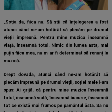
„Soția da, fiica nu. Să știi că înțelegerea a fost
atunci când ne-am hotărât să plecăm pe drumul
vieții împreună. Pentru mine muzica înseamnă
viață, înseamnă totul. Nimic din lumea asta, mai
puțin fiica mea, nu m-ar fi determinat să renunț la
muzică.
Drept dovadă, atunci când ne-am hotărât să
plecăm împreună pe drumul vieții, soției mele i-am
spus: Ai grijă, că pentru mine muzica înseamnă
totul, înseamnă viață, înseamnă bucurie, înseamnă
tot ce există mai frumos pe pământul ăsta. Să nu