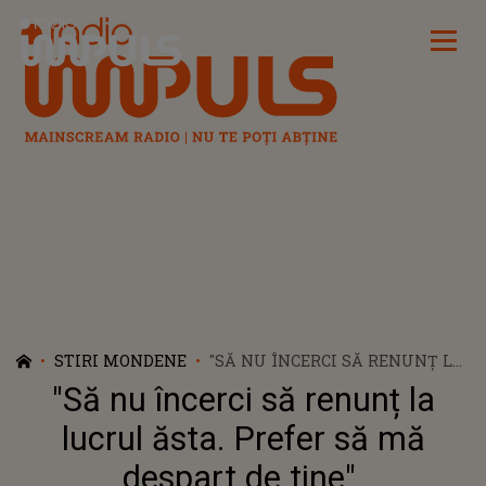
Radio Impuls
STIRI MONDENE
"SĂ NU ÎNCERCI SĂ RENUNȚ LA
LUCRUL ĂSTA. PREFER SĂ MĂ
"Să nu încerci să renunț la
DESPART DE TINE".
AVERTISMENTUL PE CARE
lucrul ăsta. Prefer să mă
CONSTANTIN ENCEANU I L-A
despart de tine".
DAT SOȚIEI SALE ÎNAINTE DE