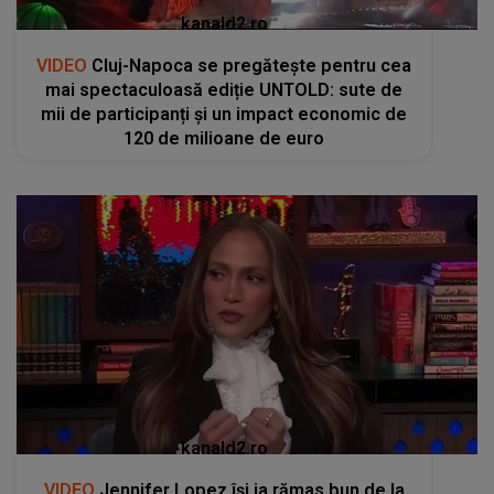
kanald2.ro
VIDEO
Cluj-Napoca se pregătește pentru cea
mai spectaculoasă ediție UNTOLD: sute de
mii de participanți și un impact economic de
120 de milioane de euro
kanald2.ro
VIDEO
Jennifer Lopez își ia rămas bun de la