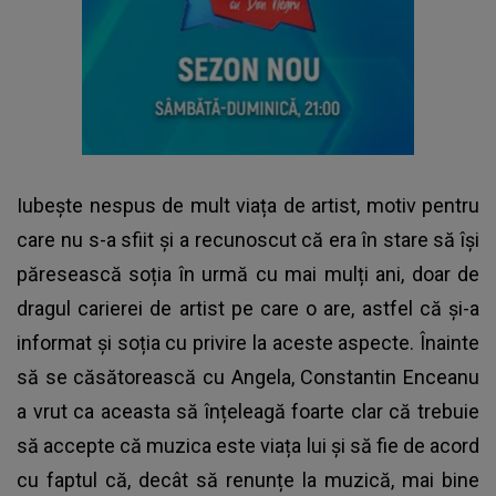
Iubește nespus de mult viața de artist, motiv pentru
care nu s-a sfiit și a recunoscut că era în stare să își
păresească soția în urmă cu mai mulți ani, doar de
dragul carierei de artist pe care o are, astfel că și-a
informat și soția cu privire la aceste aspecte. Înainte
să se căsătorească cu Angela, Constantin Enceanu
a vrut ca aceasta să înțeleagă foarte clar că trebuie
să accepte că muzica este viața lui și să fie de acord
cu faptul că, decât să renunțe la muzică, mai bine