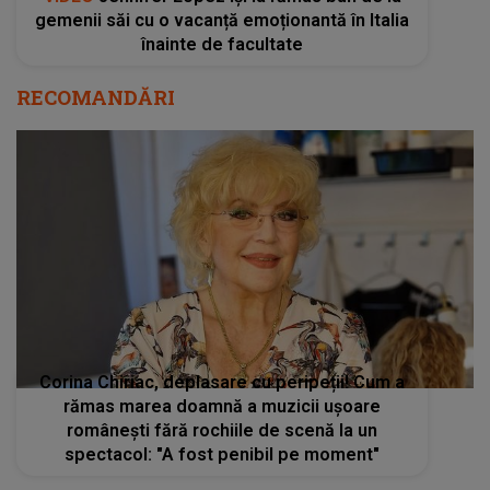
gemenii săi cu o vacanță emoționantă în Italia
înainte de facultate
RECOMANDĂRI
Corina Chiriac, deplasare cu peripeții! Cum a
rămas marea doamnă a muzicii ușoare
românești fără rochiile de scenă la un
spectacol: "A fost penibil pe moment"