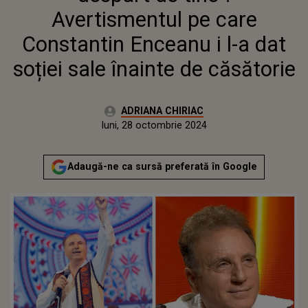
CĂSĂTORIE
Avertismentul pe care
Constantin Enceanu i l-a dat
soției sale înainte de căsătorie
Autor:
ADRIANA CHIRIAC
Publicat:
sâmbătă, 28 octombrie 2023
Actualizat:
luni, 28 octombrie 2024
Adaugă-ne ca sursă preferată în Google