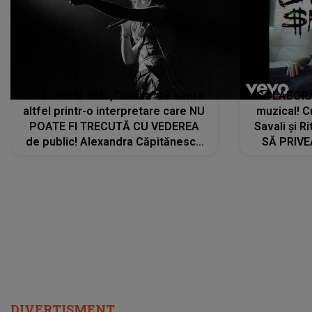
De această dată, "Dilaila" se simte
COLABORAR
altfel printr-o interpretare care NU
muzical! C
POATE FI TRECUTĂ CU VEDEREA
Savali și Ri
de public! Alexandra Căpitănescu
SĂ PRIV
a lansat VERSIUNEA LIVE a piesei
DIVERTISMENT