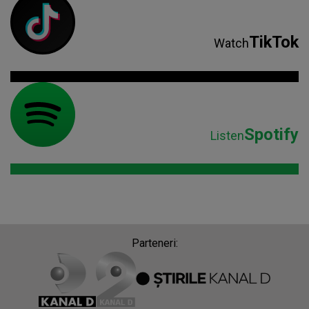
TikTok
Watch
Spotify
Listen
Parteneri: