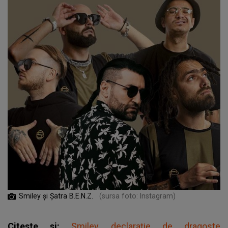
Smiley și Șatra B.E.N.Z.
(sursa foto: Instagram)
Citeste si:
Smiley, declarație de dragoste