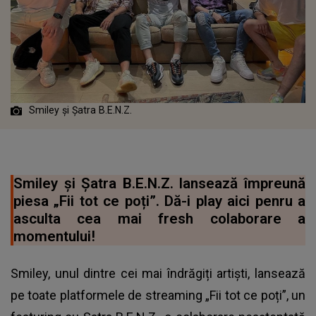
Smiley și Șatra B.E.N.Z.
Smiley și Șatra B.E.N.Z. lansează împreună
piesa „Fii tot ce poți”. Dă-i play aici penru a
asculta cea mai fresh colaborare a
momentului!
Smiley, unul dintre cei mai îndrăgiți artiști, lansează
pe toate platformele de streaming „Fii tot ce poți”, un