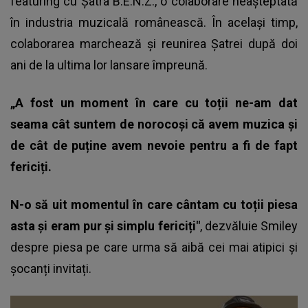
featuring cu Șatra B.E.N.Z., o colaborare neașteptată
în industria muzicală românească. În același timp,
colaborarea marchează și reunirea Șatrei după doi
ani de la ultima lor lansare împreună.
„A fost un moment în care cu toții ne-am dat
seama cât suntem de norocoși că avem muzica și
de cât de puține avem nevoie pentru a fi de fapt
fericiți.
N-o să uit momentul în care cântam cu toții piesa
asta și eram pur și simplu fericiți"
, dezvăluie
Smiley
despre piesa pe care urma să aibă cei mai atipici și
șocanți invitați.