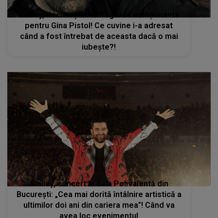
Smiley, declarație de dragoste emoționantă
pentru Gina Pistol! Ce cuvine i-a adresat
când a fost întrebat de aceasta dacă o mai
iubește?!
Smiley, concert la Sala Polivalentă din
Bucureşti: „Cea mai dorită întâlnire artistică a
ultimilor doi ani din cariera mea”! Când va
avea loc evenimentul