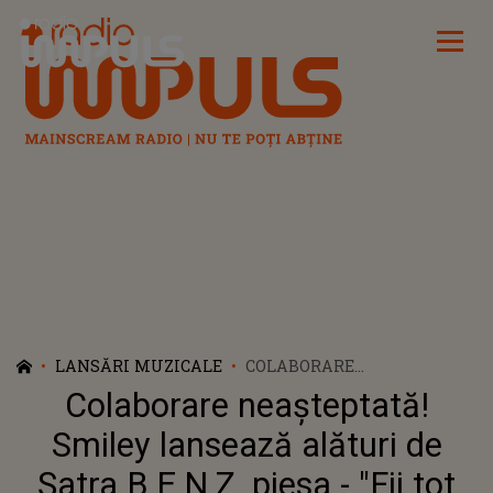
Radio Impuls
LANSĂRI MUZICALE
COLABORARE
NEAȘTEPTATĂ! SMILEY
Colaborare neașteptată!
LANSEAZĂ ALĂTURI DE
ȘATRA B.E.N.Z. PIESA - "FII
Smiley lansează alături de
TOT CE POȚI": „A FOST O
Șatra B.E.N.Z. piesa - "Fii tot
SUPEREXPERIENȚĂ