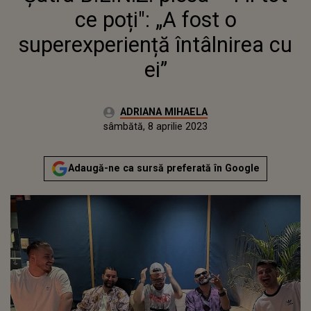
ÎNTÂLNIREA CU EI”
ce poți": „A fost o
superexperiență întâlnirea cu
ei”
Autor:
ADRIANA MIHAELA
Publicat:
vineri, 8 aprilie 2022
Actualizat:
sâmbătă, 8 aprilie 2023
Adaugă-ne ca sursă preferată în Google