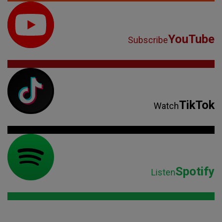
YouTube
Subscribe
TikTok
Watch
Spotify
Listen