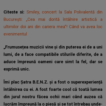
Citeste si:
Smiley, concert la Sala Polivalentă din
Bucureşti: „Cea mai dorită întâlnire artistică a
ultimilor doi ani din cariera mea”! Când va avea loc
evenimentul
„Frumusețea muzicii vine și din puterea ei de a uni
lumi, de a face compatibile stilurile diferite, de a
aduce împreună oameni care simt la fel, dar se
exprimă unic.
Îmi plac Șatra B.E.N.Z. și a fost o superexperiență
întâlnirea cu ei. A fost foarte cool că toată lumea
din jurul nostru făcea ochii mari când auzea că
lucrăm împreună la o piesă și se tot întrebau unde-