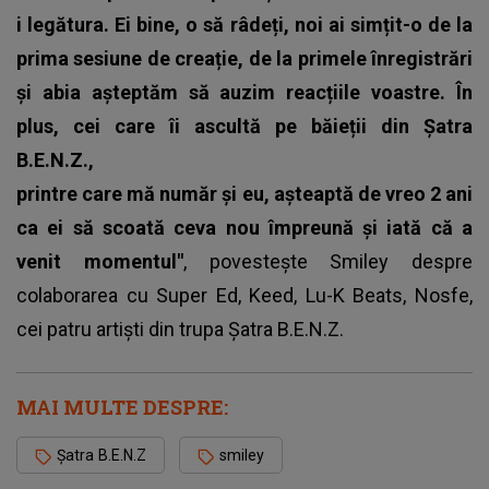
i legătura. Ei bine, o să râdeți, noi ai simțit-o de la
prima sesiune de creație, de la primele înregistrări
și abia așteptăm să auzim reacțiile voastre. În
plus, cei care îi ascultă pe băieții din Șatra
B.E.N.Z.,
printre care mă număr și eu, așteaptă de vreo 2 ani
ca ei să scoată ceva nou împreună și iată că a
venit momentul"
, povestește
Smiley
despre
colaborarea cu Super Ed, Keed, Lu-K Beats, Nosfe,
cei patru artiști din trupa Șatra B.E.N.Z.
MAI MULTE DESPRE:
Șatra B.E.N.Z
smiley