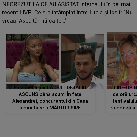
UNTOLD ONE de Zara Larsson? Aceasta a dezvăluit
ce i-a spus artista suedeză în culise: „Nu am fost
pregătită...”
Emanuel a ținut ACEST DETALIU
LINE-UP U
ASCUNS până acum! În fața
ce oră urc
Alexandrei, concurentul din Casa
festivalul
Iubirii face o MĂRTURISIRE
suedeză a a
NEAȘTEPTATĂ despre mama sa:
s-a film
"I-am spus și ei în față, eu nu te
iubesc pentru că..."