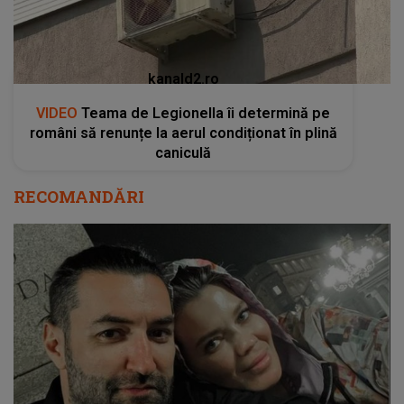
kanald2.ro
VIDEO
Teama de Legionella îi determină pe
români să renunțe la aerul condiționat în plină
caniculă
RECOMANDĂRI