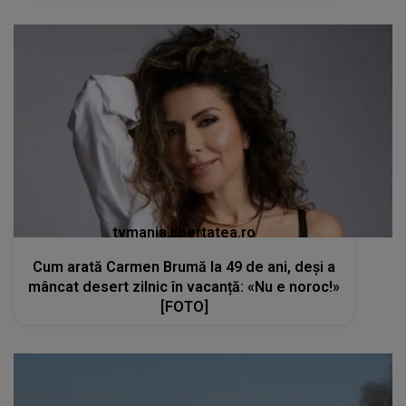
tvmania.libertatea.ro
Cum arată Carmen Brumă la 49 de ani, deși a
mâncat desert zilnic în vacanță: «Nu e noroc!»
[FOTO]