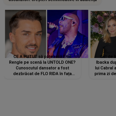
CE A PUTUT să pățească Emil
Cât de b
Rengle pe scenă la UNTOLD ONE?
Ibacka dup
Cunoscutul dansator a fost
lui Cabral a
dezbrăcat de FLO RIDA în fața
prima zi d
tuturor: „Mi-a dat hainele lui. Ce s-a
strălu
întâmplat mai exact...”
încre