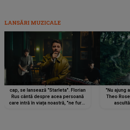
LANSĂRI MUZICALE
Când IUBIREA îți dă lumea peste
Când DORUL
cap, se lansează "Starleta". Florian
"Nu ajung 
Rus cântă despre acea persoană
Theo Rose 
care intră în viața noastră, "ne fură"
ascultă
toate PRIVIRILE, toate GÂNDURILE,
REGĂSIRI
tot UNIVERSUL și fără să ne dăm
trece pr
seama, ajunge să fie motivul
"Pentru t
pentru care zâmbim
departe 