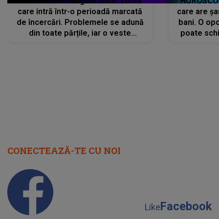
HOROSCOP 7 august 2026. Zodia
HOROSCOP 
care intră într-o perioadă marcată
care are șa
de încercări. Problemele se adună
bani. O opo
din toate părțile, iar o veste
poate schi
neașteptată îi dă planurile peste
la
cap
CONECTEAZĂ-TE CU NOI
Facebook
Like