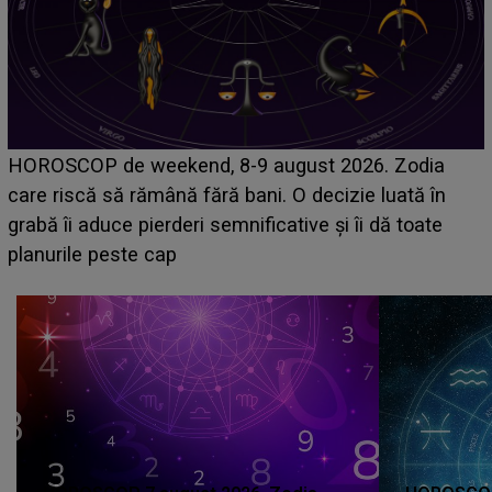
Emanuel a ținut ACEST DETALIU ASCUNS până
acum! În fața Alexandrei, concurentul din Casa Iubirii
face o MĂRTURISIRE NEAȘTEPTATĂ despre mama
sa: "I-am spus și ei în față, eu nu te iubesc pentru
că..."