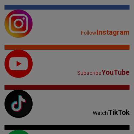
Instagram
Follow
YouTube
Subscribe
TikTok
Watch