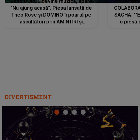
Când DORUL devine muzică, apare
Armin 
"Nu ajung acasă". Piesa lansată de
COLABORAR
Theo Rose și DOMINO îi poartă pe
SACHA: ""E
ascultători prin AMINTIRI și
o piesă 
REGĂSIRI, iar drumul emoțiilor
imediat pre
trece prin sufletul publicului:
cu mine șt
"Pentru toți cei care au plecat
păstrăm do
departe ca să le fie mai bine"
DIVERTISMENT