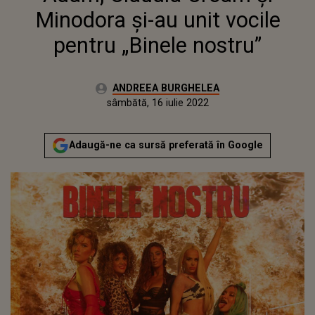
Minodora și-au unit vocile
pentru „Binele nostru”
Autor:
ANDREEA BURGHELEA
Publicat:
vineri, 30 octombrie 2020
Actualizat:
sâmbătă, 16 iulie 2022
Adaugă-ne ca sursă preferată în Google