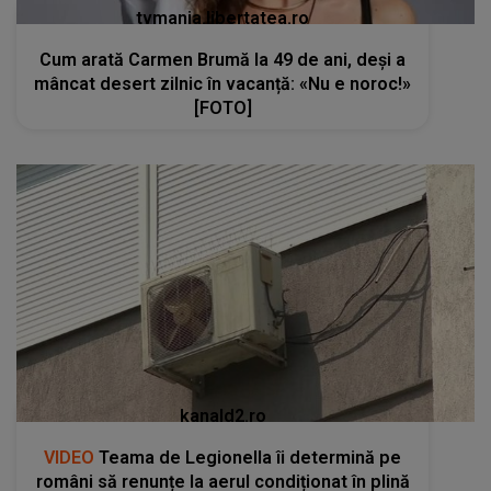
tvmania.libertatea.ro
Cum arată Carmen Brumă la 49 de ani, deși a
mâncat desert zilnic în vacanță: «Nu e noroc!»
[FOTO]
kanald2.ro
VIDEO
Teama de Legionella îi determină pe
români să renunțe la aerul condiționat în plină