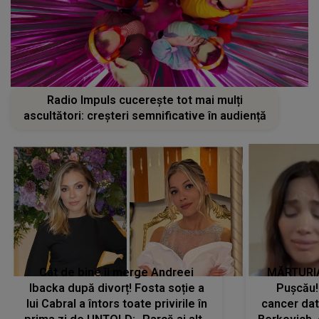
Radio Impuls cucerește tot mai mulți
ascultători: creșteri semnificative în audiență
Cât de bine îi merge Andreei
MĂRTURIA
Ibacka după divorț! Fosta soție a
Pușcău!
lui Cabral a întors toate privirile în
cancer dato