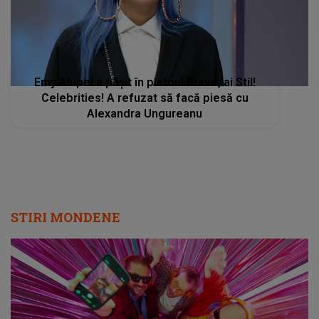
Emy Alupei a pășit în platoul Bravo, ai Stil!
Celebrities! A refuzat să facă piesă cu
Alexandra Ungureanu
STIRI MONDENE