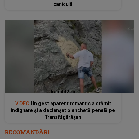
caniculă
kanald2.ro
VIDEO
Un gest aparent romantic a stârnit
indignare și a declanșat o anchetă penală pe
Transfăgărășan
RECOMANDĂRI