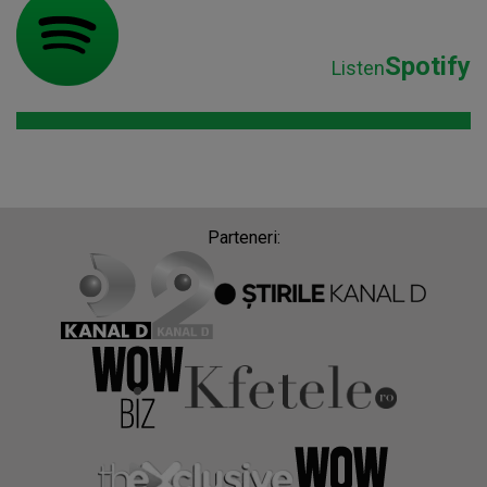
Spotify
Listen
Parteneri: