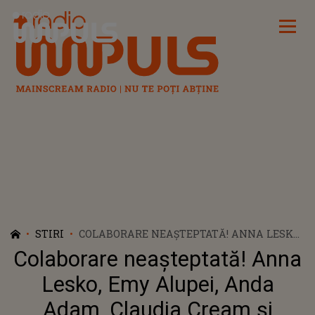
Radio Impuls
STIRI
COLABORARE NEAȘTEPTATĂ! ANNA LESKO,
EMY ALUPEI, ANDA ADAM, CLAUDIA
Colaborare neașteptată! Anna
CREAM ȘI MINODORA ȘI-AU UNIT VOCILE
PENTRU „BINELE NOSTRU”
Lesko, Emy Alupei, Anda
Adam, Claudia Cream și