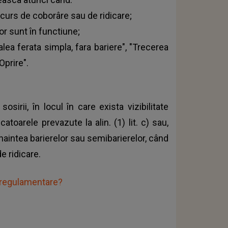
 curs de coborâre sau de ridicare;
r sunt în functiune;
alea ferata simpla, fara bariere", "Trecerea
Oprire".
sirii, în locul în care exista vizibilitate
toarele prevazute la alin. (1) lit. c) sau,
înaintea barierelor sau semibarierelor, când
e ridicare.
eregulamentare?