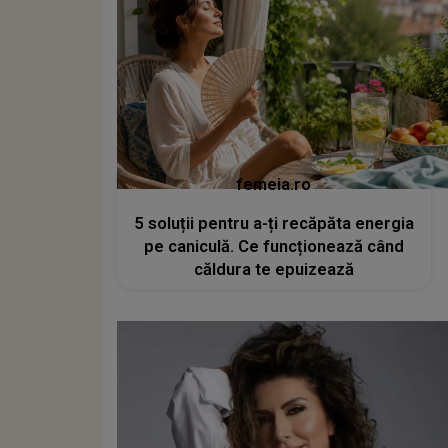
femeia.ro
5 soluții pentru a-ți recăpăta energia
pe caniculă. Ce funcționează când
căldura te epuizează