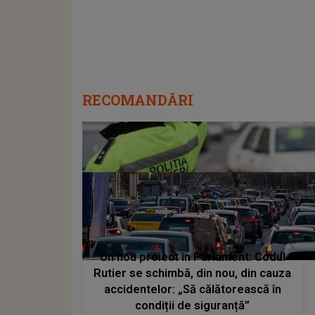
RECOMANDĂRI
Un nou proiect în Parlament: Codul
Rutier se schimbă, din nou, din cauza
accidentelor: „Să călătorească în
condiții de siguranță”