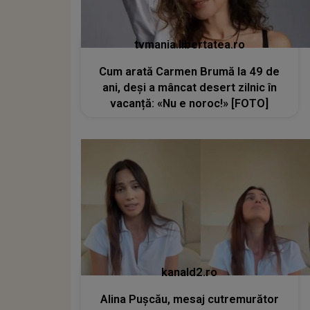
tvmania.libertatea.ro
Cum arată Carmen Brumă la 49 de
ani, deși a mâncat desert zilnic în
vacanță: «Nu e noroc!» [FOTO]
kanald2.ro
Alina Pușcău, mesaj cutremurător