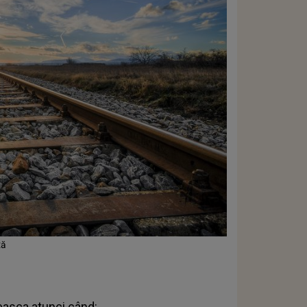
tă
easca atunci când: