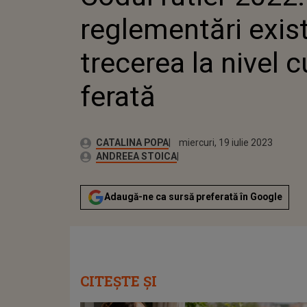
reglementări exist
trecerea la nivel 
ferată
Publicat:
Autor:
marți, 19 iulie 2022
Actualizat:
CATALINA POPA
miercuri, 19 iulie 2023
Editor Web:
ANDREEA STOICA
Adaugă-ne ca sursă preferată în Google
CITEȘTE ȘI