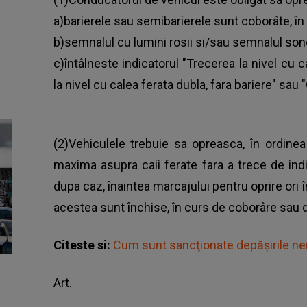
a)barierele sau semibarierele sunt coborâte, în
b)semnalul cu lumini rosii si/sau semnalul sono
c)întâlneste indicatorul "Trecerea la nivel cu c
la nivel cu calea ferata dubla, fara bariere" sau "
(2)Vehiculele trebuie sa opreasca, în ordinea so
maxima asupra caii ferate fara a trece de indica
dupa caz, înaintea marcajului pentru oprire ori 
acestea sunt închise, în curs de coborâre sau d
Citeste si:
Cum sunt sancţionate depășirile n
Art.