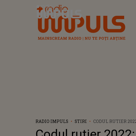
Radio Impuls
RADIO IMPULS
STIRI
CODUL RUTIER 202
EXISTĂ LA TRECER
Codul rutier 2022:
FERATĂ