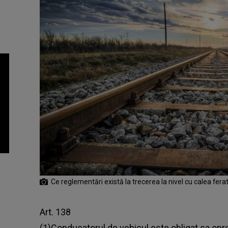
Ce reglementări există la trecerea la nivel cu calea fera
Art. 138
(1)Conducatorul de vehicul este obligat sa opr