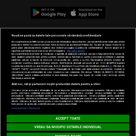
© 2019-2026 DOGAN MEDIA INTERNATIONAL SA, Toate
Nouă ne pasă ca datele tale personale să rămână confidențiale
drepturile rezervate.
Noi și partenerii noștri
589
stocăm și/sau accesăm informații pe dispozitivul dvs., precum identificatorii cookie unici pentru
prelucrarea datelor cu caracter personal. Puteți accepta sau gestiona preferințele dvs. făcând clic mai jos, respectiv vă
puteți opune utilizării unui interes legitim în orice moment pe pagina cu politica de confidențialitate. Aceste alegeri vor fi
raportate partenerilor noștri și nu vă vor afecta navigarea.
Mai multe detalii
Noi si partenerii nostri (retelele de socializare si agentiile de publicitate partenere, precum si furnizorii nostri de servicii de
date analitice) prelucram date pentru a permite website-ului sa functioneze, pentru a personaliza continutul si anunturile
publicitare afisate in functie de interesele si/sau profilul dvs., pentru a va oferi functionalitati aferente retelelor de
socializare si pentru a analiza traficul pe website. Beneficiati de drepturile prevazute de art. 15-22 din GDPR in legatura
cu prelucrarea datelor cu caracter personal. Aceste drepturi pot fi exercitate prin modalitatea indicata
aici
. Prin click pe
“ACCEPT TOATE”, acceptati folosirea tuturor Tehnologiilor de tip Cookie, care implica inclusiv acceptul dvs. cu privire la
stocarea/accesarea informatiilor de catre Vendor-ii cu care colaboram. Prin click pe “VREAU SA MODIFIC SETARILE
INDIVIDUAL” puteti schimba preferintele in mod individual, mai putin cele legate de cookie strict necesare pentru
functionarea website-ului.
Atât noi, cât și partenerii noștri prelucrăm datele pentru a oferi:
Stocarea și/sau accesarea informațiilor de pe un dispozitiv. Măsurarea performanței reclamelor. Utilizarea profilurilor
pentru selectarea conținutului personalizat. Dezvoltarea și îmbunătățirea serviciilor. Crearea profilurilor de conținut
personalizat. Utilizarea profilurilor pentru selectarea publicității personalizate. Crearea profilurilor pentru publicitate
personalizată. Măsurarea performanței conținutului. Înțelegerea publicului prin statistici sau combinații de date din surse
diferite. Utilizarea de date limitate pentru a selecta publicitatea. Utilizarea datelor limitate pentru a selecta conținutul.
Date precise de geolocație și identificarea prin scanarea dispozitivului.
Listă parteneri (furnizori)
PARTY ZONE
ACCEPT TOATE
Loading...
#hitperepeat
VREAU SA MODIFIC SETARILE INDIVIDUAL