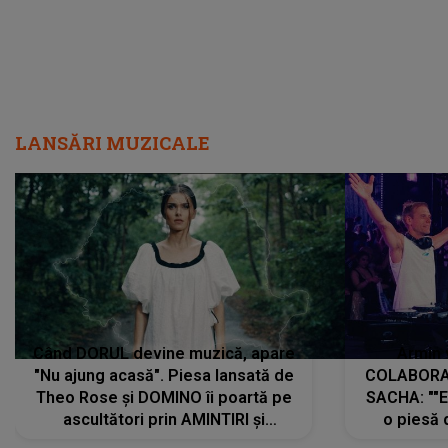
LANSĂRI MUZICALE
Când DORUL devine muzică, apare
Armin 
"Nu ajung acasă". Piesa lansată de
COLABORAR
Theo Rose și DOMINO îi poartă pe
SACHA: ""E
ascultători prin AMINTIRI și
o piesă 
REGĂSIRI, iar drumul emoțiilor
imediat pre