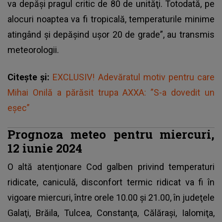
va depăşi pragul critic de 80 de unităţi. Totodată, pe
alocuri noaptea va fi tropicală, temperaturile minime
atingând şi depăşind uşor 20 de grade”, au transmis
meteorologii.
Citește și:
EXCLUSIV! Adevăratul motiv pentru care
Mihai Onilă a părăsit trupa AXXA: ”S-a dovedit un
eșec”
Prognoza meteo pentru miercuri,
12 iunie 2024
O altă atenţionare Cod galben privind temperaturi
ridicate, caniculă, disconfort termic ridicat va fi în
vigoare miercuri, între orele 10.00 şi 21.00, în judeţele
Galaţi, Brăila, Tulcea, Constanţa, Călăraşi, Ialomiţa,