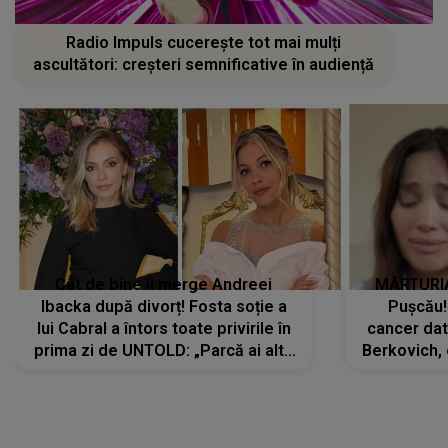
Radio Impuls cucerește tot mai mulți
ascultători: creșteri semnificative în audiență
Cât de bine îi merge Andreei
MĂRTURIA
Ibacka după divorț! Fosta soție a
Pușcău!
lui Cabral a întors toate privirile în
cancer dato
prima zi de UNTOLD: „Parcă ai altă
Berkovich, 
strălucire, emani putere,
accident ru
încredere, siguranță...”
Dacă nu 