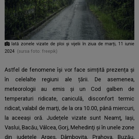
Iată zonele vizate de ploi și vijelii în ziua de marți, 11 iunie
2024
(sursa foto: freepik)
Astfel de fenomene își vor face simțită prezența și
în celelalte regiuni ale țării. De asemenea,
meteorologii au emis și un Cod galben de
temperaturi ridicate, caniculă, disconfort termic
ridicat, valabil de marţi, de la ora 10.00, până miercuri,
la aceeaşi oră. Județele vizate sunt Neamţ, Iaşi,
Vaslui, Bacău, Vâlcea, Gorj, Mehedinţi şi în unele zone
din judeţele Argeş, Dâmboviţa, Prahova, Buzău,