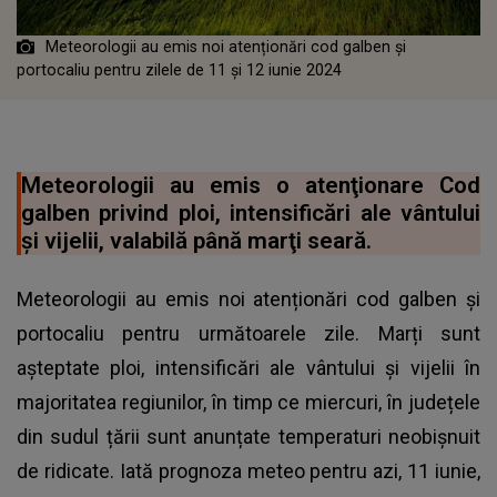
Meteorologii au emis noi atenționări cod galben și
portocaliu pentru zilele de 11 și 12 iunie 2024
Meteorologii au emis o atenţionare Cod
galben privind ploi, intensificări ale vântului
şi vijelii, valabilă până marţi seară.
Meteorologii au emis noi atenționări cod galben și
portocaliu pentru următoarele zile. Marți sunt
așteptate ploi, intensificări ale vântului şi vijelii în
majoritatea regiunilor, în timp ce miercuri, în județele
din sudul țării sunt anunțate temperaturi neobișnuit
de ridicate. Iată prognoza meteo pentru azi, 11 iunie,