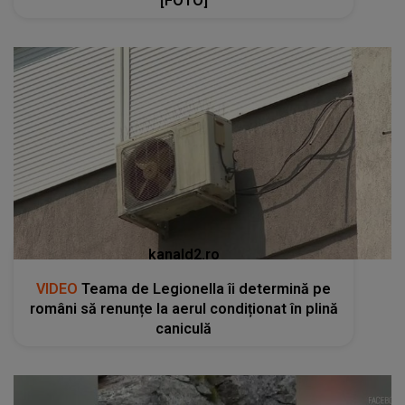
[FOTO]
kanald2.ro
VIDEO
Teama de Legionella îi determină pe
români să renunțe la aerul condiționat în plină
caniculă