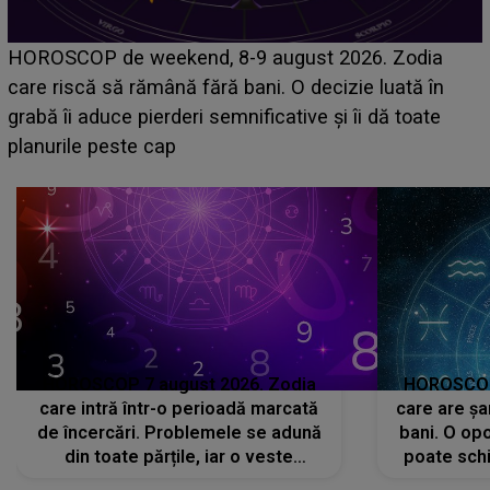
Emanuel a ținut ACEST DETALIU ASCUNS până
acum! În fața Alexandrei, concurentul din Casa Iubirii
face o MĂRTURISIRE NEAȘTEPTATĂ despre mama
sa: "I-am spus și ei în față, eu nu te iubesc pentru
că..."
HOROSCOP 7 august 2026. Zodia
HOROSCOP 
care intră într-o perioadă marcată
care are șa
de încercări. Problemele se adună
bani. O opo
din toate părțile, iar o veste
poate schi
neașteptată îi dă planurile peste
la