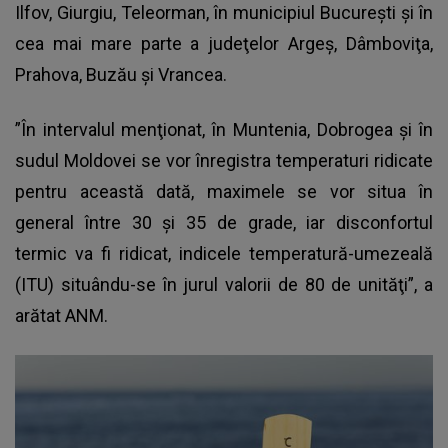
Ilfov, Giurgiu, Teleorman, în municipiul Bucureşti şi în
cea mai mare parte a judeţelor Argeş, Dâmboviţa,
Prahova, Buzău şi Vrancea.
”În intervalul menţionat, în Muntenia, Dobrogea şi în
sudul Moldovei se vor înregistra temperaturi ridicate
pentru această dată, maximele se vor situa în
general între 30 şi 35 de grade, iar disconfortul
termic va fi ridicat, indicele temperatură-umezeală
(ITU) situându-se în jurul valorii de 80 de unităţi”, a
arătat ANM.