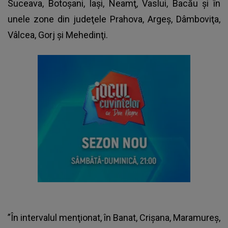
Suceava, Botoşani, Iaşi, Neamţ, Vaslui, Bacău şi în
unele zone din judeţele Prahova, Argeş, Dâmboviţa,
Vâlcea, Gorj şi Mehedinţi.
”În intervalul menţionat, în Banat, Crişana, Maramureş,