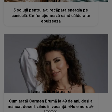
femeia.ro
5 soluții pentru a-ți recăpăta energia pe
caniculă. Ce funcționează când căldura te
epuizează
tvmania.libertatea.ro
Cum arată Carmen Brumă la 49 de ani, deși a
mâncat desert zilnic în vacanță: «Nu e noroc!»