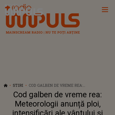
Radio Impuls
STIRI
COD GALBEN DE VREME REA:
METEOROLOGII ANUNȚĂ PLOI,
Cod galben de vreme rea:
INTENSIFICĂRI ALE VÂNTULUI ŞI VIJELII.
CARE SUNT JUDEȚELE VIZATE?
Meteorologii anunță ploi,
intensificări ale vântului şi