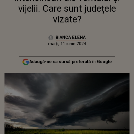
vijelii. Care sunt județele
vizate?
Autor:
BIANCA ELENA
Publicat:
marți, 11 iunie 2024
Adaugă-ne ca sursă preferată în Google