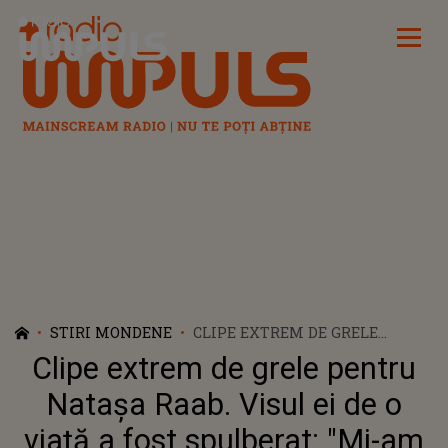
Radio Impuls
STIRI MONDENE
CLIPE EXTREM DE GRELE
PENTRU NATAȘA RAAB. VISUL
Clipe extrem de grele pentru
EI DE O VIAȚĂ A FOST
SPULBERAT: "MI-AM DORIT
Natașa Raab. Visul ei de o
FOARTE MULT ŞI ULTIMA MEA
viață a fost spulberat: "Mi-am
ŞANSĂ S-A DUS ATUNCI"