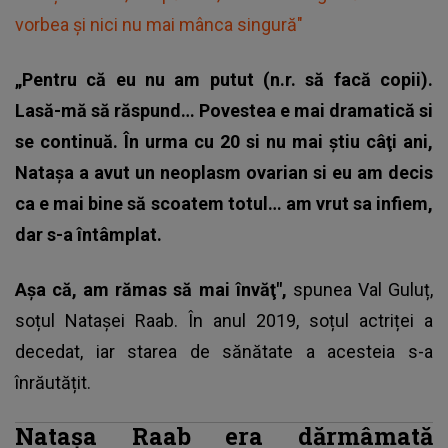
vorbea și nici nu mai mânca singură"
„Pentru că eu nu am putut (n.r. să facă copii).
Lasă-mă să răspund… Povestea e mai dramatică si
se continuă. În urma cu 20 si nu mai ştiu câţi ani,
Nataşa a avut un neoplasm ovarian si eu am decis
ca e mai bine să scoatem totul… am vrut sa infiem,
dar s-a întâmplat.
Aşa că, am rămas să mai învăţ",
spunea Val Guluț,
soțul Natașei Raab. În anul 2019, soțul actriței a
decedat, iar starea de sănătate a acesteia s-a
înrăutățit.
Natașa Raab era dărmâmată