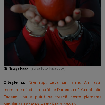
Natașa Raab
(sursa foto: Facebook)
Citește și:
"S-a rupt ceva din mine. Am avut
momente când l-am urât pe Dumnezeu". Constantin
Enceanu nu a putut să treacă peste pierderea
bunului său prieten, Petrică Mîțu Stoian