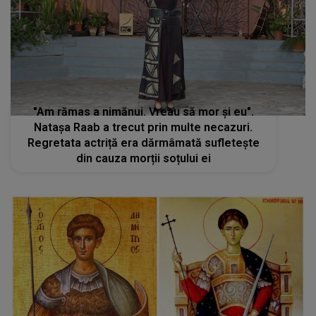
"Am rămas a nimănui. Vreau să mor și eu".
Natașa Raab a trecut prin multe necazuri.
Regretata actriță era dărmâmată sufletește
din cauza morții soțului ei