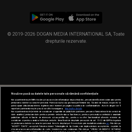
© 2019-2026 DOGAN MEDIA INTERNATIONAL SA, Toate
drepturile rezervate.
Nouă ne pasă ca datele tale personale să rămână confidențiale
Noi și partenerii noștri
589
stocăm și/sau accesăm informații pe dispozitivul dvs., precum identificatorii cookie unici pentru
prelucrarea datelor cu caracter personal. Puteți accepta sau gestiona preferințele dvs. făcând clic mai jos, respectiv vă
puteți opune utilizării unui interes legitim în orice moment pe pagina cu politica de confidențialitate. Aceste alegeri vor fi
raportate partenerilor noștri și nu vă vor afecta navigarea.
Mai multe detalii
Noi si partenerii nostri (retelele de socializare si agentiile de publicitate partenere, precum si furnizorii nostri de servicii de
date analitice) prelucram date pentru a permite website-ului sa functioneze, pentru a personaliza continutul si anunturile
publicitare afisate in functie de interesele si/sau profilul dvs., pentru a va oferi functionalitati aferente retelelor de
socializare si pentru a analiza traficul pe website. Beneficiati de drepturile prevazute de art. 15-22 din GDPR in legatura
cu prelucrarea datelor cu caracter personal. Aceste drepturi pot fi exercitate prin modalitatea indicata
aici
. Prin click pe
“ACCEPT TOATE”, acceptati folosirea tuturor Tehnologiilor de tip Cookie, care implica inclusiv acceptul dvs. cu privire la
stocarea/accesarea informatiilor de catre Vendor-ii cu care colaboram. Prin click pe “VREAU SA MODIFIC SETARILE