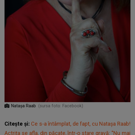
Natașa Raab
(sursa foto: Facebook)
Citește și:
Ce s-a întâmplat, de fapt, cu Natașa Raab!
Actrița se afla, din păcate, într-o stare gravă: "Nu mai