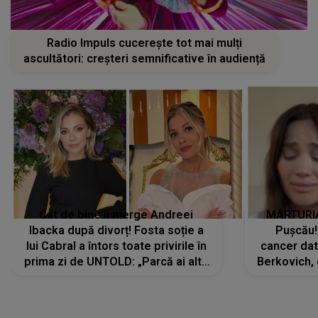
Radio Impuls cucerește tot mai mulți
ascultători: creșteri semnificative în audiență
Cât de bine îi merge Andreei
MĂRTURIA
Ibacka după divorț! Fosta soție a
Pușcău!
lui Cabral a întors toate privirile în
cancer dato
prima zi de UNTOLD: „Parcă ai altă
Berkovich, 
strălucire, emani putere,
accident ru
încredere, siguranță...”
Dacă nu 