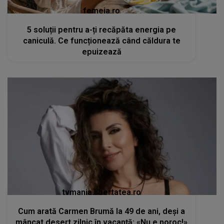
femeia.ro
5 soluții pentru a-ți recăpăta energia pe
caniculă. Ce funcționează când căldura te
epuizează
tvmania.libertatea.ro
Cum arată Carmen Brumă la 49 de ani, deși a
mâncat desert zilnic în vacanță: «Nu e noroc!»