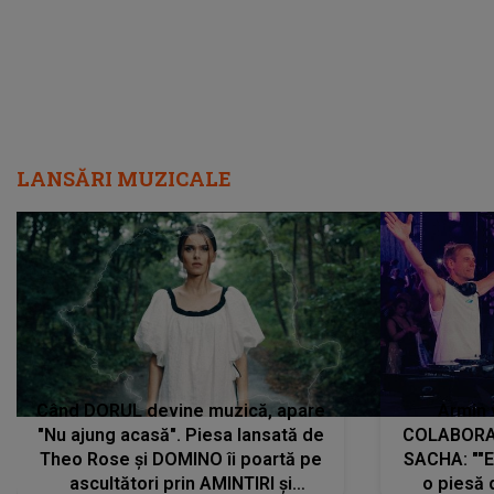
LANSĂRI MUZICALE
Când DORUL devine muzică, apare
Armin 
"Nu ajung acasă". Piesa lansată de
COLABORAR
Theo Rose și DOMINO îi poartă pe
SACHA: ""E
ascultători prin AMINTIRI și
o piesă 