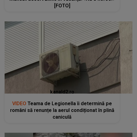
[FOTO]
kanald2.ro
VIDEO
Teama de Legionella îi determină pe
români să renunțe la aerul condiționat în plină
caniculă