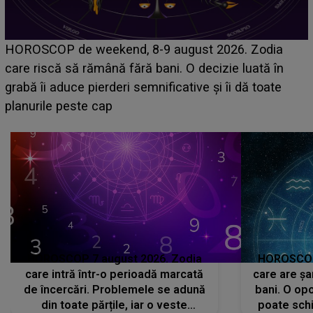
Emanuel a ținut ACEST DETALIU ASCUNS până
acum! În fața Alexandrei, concurentul din Casa Iubirii
face o MĂRTURISIRE NEAȘTEPTATĂ despre mama
sa: "I-am spus și ei în față, eu nu te iubesc pentru
că..."
HOROSCOP 7 august 2026. Zodia
HOROSCOP 
care intră într-o perioadă marcată
care are șa
de încercări. Problemele se adună
bani. O opo
din toate părțile, iar o veste
poate schi