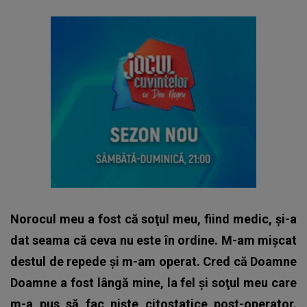
Norocul meu a fost că soţul meu, fiind medic, şi-a
dat seama că ceva nu este în ordine. M-am mişcat
destul de repede şi m-am operat. Cred că Doamne
Doamne a fost lângă mine, la fel şi soţul meu care
m-a pus să fac nişte citostatice post-operator.