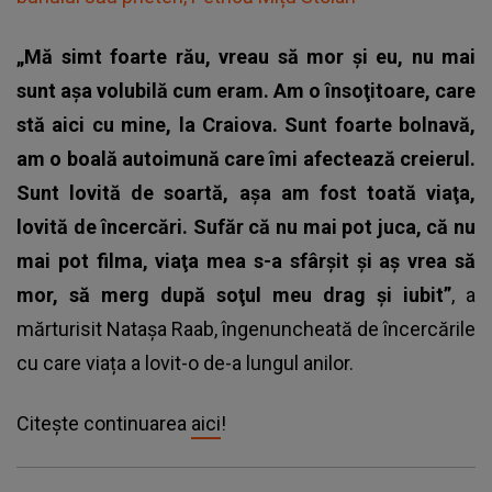
„Mă simt foarte rău, vreau să mor şi eu, nu mai
sunt aşa volubilă cum eram. Am o însoţitoare, care
stă aici cu mine, la Craiova. Sunt foarte bolnavă,
am o boală autoimună care îmi afectează creierul.
Sunt lovită de soartă, aşa am fost toată viaţa,
lovită de încercări. Sufăr că nu mai pot juca, că nu
mai pot filma, viaţa mea s-a sfârşit şi aş vrea să
mor, să merg după soţul meu drag şi iubit”
, a
mărturisit
Natașa Raab
, îngenuncheată de încercările
cu care viața a lovit-o de-a lungul anilor.
Citește continuarea
aici
!