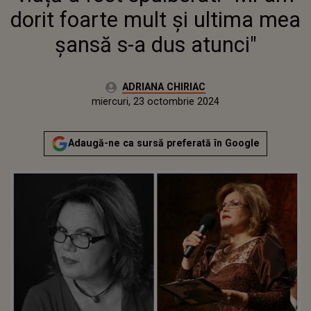
dorit foarte mult şi ultima mea
şansă s-a dus atunci"
Autor:
ADRIANA CHIRIAC
Publicat:
luni, 23 octombrie 2023
Actualizat:
miercuri, 23 octombrie 2024
Adaugă-ne ca sursă preferată în Google