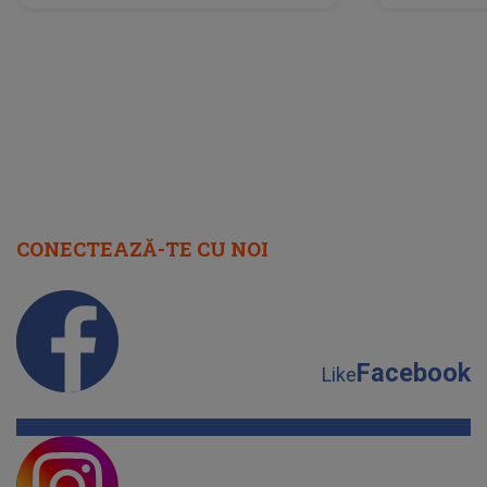
neașteptată îi dă planurile peste
la
cap
CONECTEAZĂ-TE CU NOI
Facebook
Like