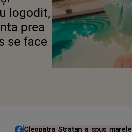
PAS SE FACE ATUNCI
 logodit,
MȚI”
unta prea
s se face
”
020
DISTRIBUIE ARTICOLUL
Cleopatra Stratan a spus marele 