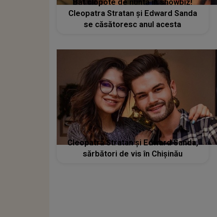
Bat clopote de nuntă în showbiz!
Cleopatra Stratan și Edward Sanda
se căsătoresc anul acesta
Cleopatra Stratan și Edward Sanda,
sărbători de vis în Chișinău