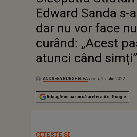
„ACEST 
Edward Sanda s-au
CÂND SI
dar nu vor face n
curând: „Acest pa
atunci când simți
Publicat:
Autor:
miercuri, 21 octombrie 2
Actualizat:
ANDREEA BURGHELEA
vineri, 15 iulie 2022
Adaugă-ne ca sursă preferată în Google
CITEȘTE ȘI