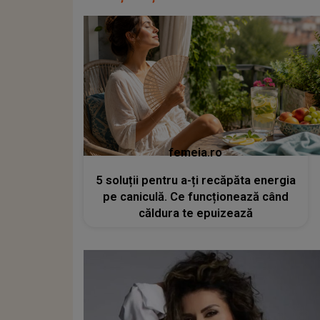
femeia.ro
5 soluții pentru a-ți recăpăta energia
pe caniculă. Ce funcționează când
căldura te epuizează