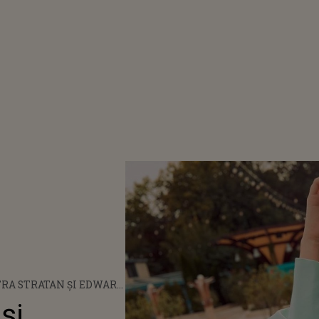
RA STRATAN ȘI EDWARD
-AU LOGODIT, DAR NU
și
E NUNTA PREA CURÂND: