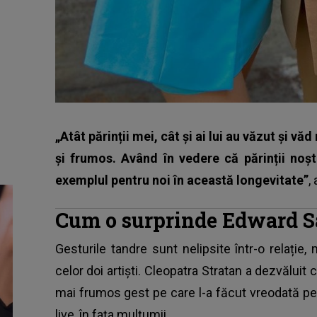
„Atât părinții mei, cât și ai lui au văzut și văd
și frumos. Având în vedere că părinții noșt
exemplul pentru noi în această longevitate”
,
Cum o surprinde Edward S
Gesturile tandre sunt nelipsite într-o relați
celor doi artiști. Cleopatra Stratan a dezvăluit c
mai frumos gest pe care l-a făcut vreodată pen
live, în fața mulțumii.