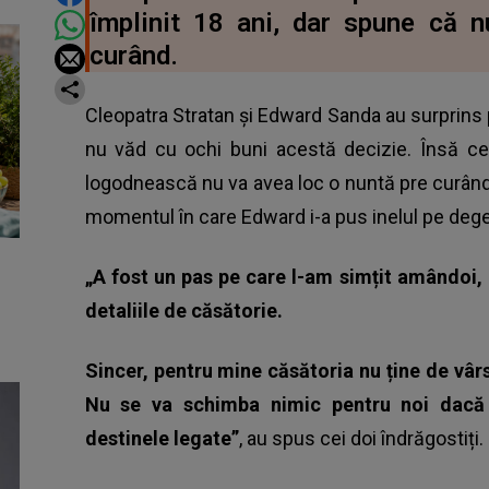
împlinit 18 ani, dar spune că 
curând.
Cleopatra Stratan și Edward Sanda
au surprins 
nu văd cu ochi buni acestă decizie. Însă ce
logodnească nu va avea loc o nuntă pre curând. 
momentul în care Edward i-a pus inelul pe dege
„A fost un pas pe care l-am simțit amândoi, 
detaliile de căsătorie.
Sincer, pentru mine căsătoria nu ține de vâr
Nu se va schimba nimic pentru noi dacă 
destinele legate”
, au spus cei doi îndrăgostiți.