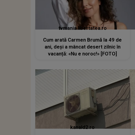
tvmania.libertatea.ro
Cum arată Carmen Brumă la 49 de
ani, deși a mâncat desert zilnic în
vacanță: «Nu e noroc!» [FOTO]
kanald2.ro