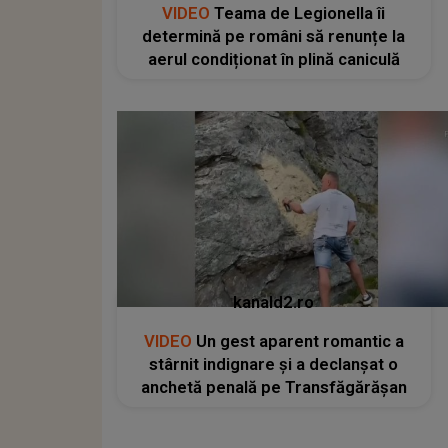
VIDEO
Teama de Legionella îi
determină pe români să renunțe la
aerul condiționat în plină caniculă
kanald2.ro
VIDEO
Un gest aparent romantic a
stârnit indignare și a declanșat o
anchetă penală pe Transfăgărășan