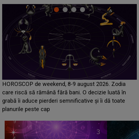
Emanuel a ținut ACEST DETALIU ASCUNS până
acum! În fața Alexandrei, concurentul din Casa Iubirii
face o MĂRTURISIRE NEAȘTEPTATĂ despre mama
sa: "I-am spus și ei în față, eu nu te iubesc pentru
că..."