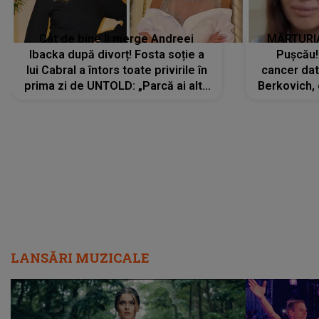
Cât de bine îi merge Andreei
MĂRTURIA
Ibacka după divorț! Fosta soție a
Pușcău!
lui Cabral a întors toate privirile în
cancer dato
prima zi de UNTOLD: „Parcă ai altă
Berkovich, 
strălucire, emani putere,
accident ru
încredere, siguranță...”
Dacă nu 
LANSĂRI MUZICALE