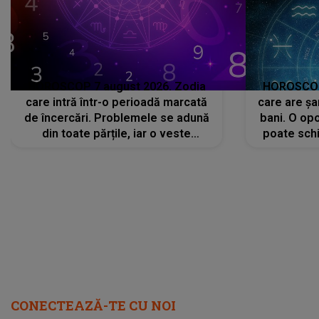
HOROSCOP 7 august 2026. Zodia
HOROSCOP 
care intră într-o perioadă marcată
care are șa
de încercări. Problemele se adună
bani. O opo
din toate părțile, iar o veste
poate schi
neașteptată îi dă planurile peste
la
cap
CONECTEAZĂ-TE CU NOI