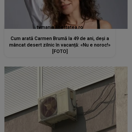
tvmania.libertatea.ro
Cum arată Carmen Brumă la 49 de ani, deși a
mâncat desert zilnic în vacanță: «Nu e noroc!»
[FOTO]