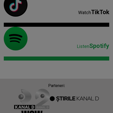
TikTok
Watch
Spotify
Listen
Parteneri: