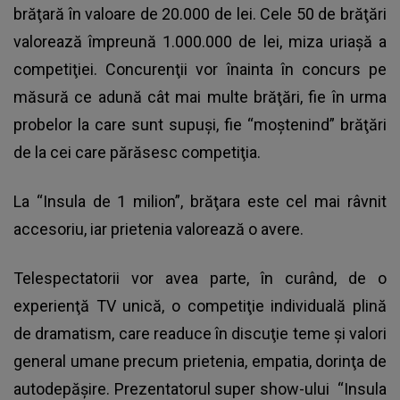
brăţară în valoare de 20.000 de lei. Cele 50 de brăţări
valorează împreună 1.000.000 de lei, miza uriaşă a
competiţiei. Concurenţii vor înainta în concurs pe
măsură ce adună cât mai multe brăţări, fie în urma
probelor la care sunt supuşi, fie “moştenind” brăţări
de la cei care părăsesc competiţia.
La “Insula de 1 milion”, brăţara este cel mai râvnit
accesoriu, iar prietenia valorează o avere.
Telespectatorii vor avea parte, în curând, de o
experienţă TV unică, o competiţie individuală plină
de dramatism, care readuce în discuţie teme şi valori
general umane precum prietenia, empatia, dorinţa de
autodepăşire. Prezentatorul super show-ului “Insula