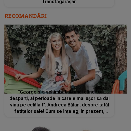
Transfăgărășan
RECOMANDĂRI
"George s-a schimbat. Atunci când te
desparți, ai perioade în care e mai ușor să dai
vina pe celălalt". Andreea Bălan, despre tatăl
fetițelor sale! Cum se înțeleg, în prezent,
artista și George Burcea