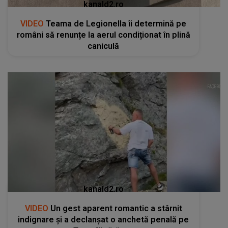
kanald2.ro
VIDEO
Teama de Legionella îi determină pe
români să renunțe la aerul condiționat în plină
caniculă
kanald2.ro
VIDEO
Un gest aparent romantic a stârnit
indignare și a declanșat o anchetă penală pe