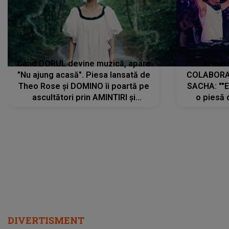
Când DORUL devine muzică, apare
Armin 
"Nu ajung acasă". Piesa lansată de
COLABORAR
Theo Rose și DOMINO îi poartă pe
SACHA: ""E
ascultători prin AMINTIRI și
o piesă 
REGĂSIRI, iar drumul emoțiilor
imediat pre
trece prin sufletul publicului:
cu mine șt
"Pentru toți cei care au plecat
păstrăm do
departe ca să le fie mai bine"
DIVERTISMENT