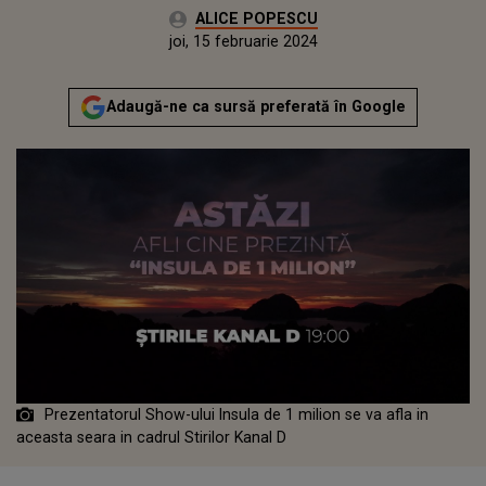
Autor:
ALICE POPESCU
Publicat:
joi, 15 februarie 2024
Actualizat:
joi, 15 februarie 2024
Adaugă-ne ca sursă preferată în Google
Prezentatorul Show-ului Insula de 1 milion se va afla in
aceasta seara in cadrul Stirilor Kanal D