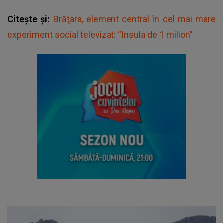
Citește și:
Brăţara, element central în cel mai mare
experiment social televizat: “Insula de 1 milion”