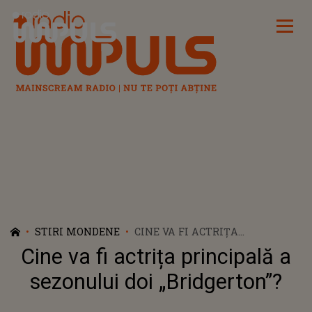
Radio Impuls
STIRI MONDENE
CINE VA FI ACTRIȚA
PRINCIPALĂ A SEZONULUI DOI
Cine va fi actrița principală a
„BRIDGERTON”?
sezonului doi „Bridgerton”?