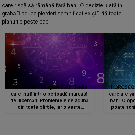
acum! În fața Alexandrei, concurentul din Casa Iubirii
face o MĂRTURISIRE NEAȘTEPTATĂ despre mama
sa: "I-am spus și ei în față, eu nu te iubesc pentru
că..."
HOROSCOP 7 august 2026. Zodia
HOROSCOP 
care intră într-o perioadă marcată
care are șa
de încercări. Problemele se adună
bani. O opo
din toate părțile, iar o veste
poate schi
neașteptată îi dă planurile peste
la
cap