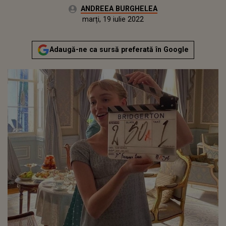
Autor:
ANDREEA BURGHELEA
Publicat:
marți, 16 februarie 2021
Actualizat:
marți, 19 iulie 2022
Adaugă-ne ca sursă preferată în Google