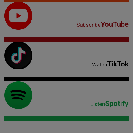
YouTube
Subscribe
TikTok
Watch
Spotify
Listen