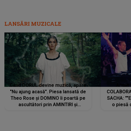
LANSĂRI MUZICALE
Când DORUL devine muzică, apare
Armin 
"Nu ajung acasă". Piesa lansată de
COLABORAR
Theo Rose și DOMINO îi poartă pe
SACHA: ""E
ascultători prin AMINTIRI și
o piesă 
REGĂSIRI, iar drumul emoțiilor
imediat pre
trece prin sufletul publicului:
cu mine șt
"Pentru toți cei care au plecat
păstrăm do
departe ca să le fie mai bine"