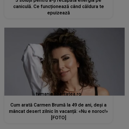
5 soluții pentru a-ți recăpăta energia pe
caniculă. Ce funcționează când căldura te
epuizează
tvmania.libertatea.ro
Cum arată Carmen Brumă la 49 de ani, deși a
mâncat desert zilnic în vacanță: «Nu e noroc!»
[FOTO]