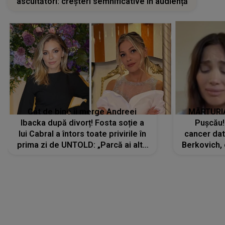
ascultători: creșteri semnificative în audiență
Cât de bine îi merge Andreei
MĂRTURIA
Ibacka după divorț! Fosta soție a
Pușcău!
lui Cabral a întors toate privirile în
cancer dato
prima zi de UNTOLD: „Parcă ai altă
Berkovich, 
strălucire, emani putere,
accident ru
încredere, siguranță...”
Dacă nu 