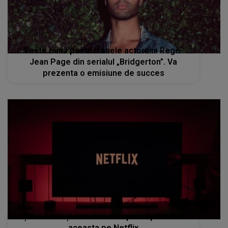
Veste bună pentru fanele actorului Regé-
Jean Page din serialul „Bridgerton”. Va
prezenta o emisiune de succes
Șase filme și seriale care apar săptămâna
aceasta pe Netflix