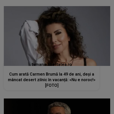
tvmania.libertatea.ro
Cum arată Carmen Brumă la 49 de ani, deși a
mâncat desert zilnic în vacanță: «Nu e noroc!»
[FOTO]