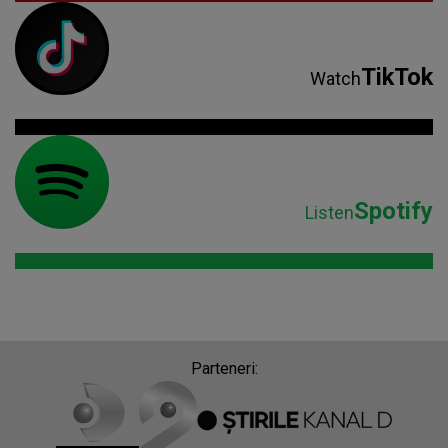
TikTok
Watch
Spotify
Listen
Parteneri: