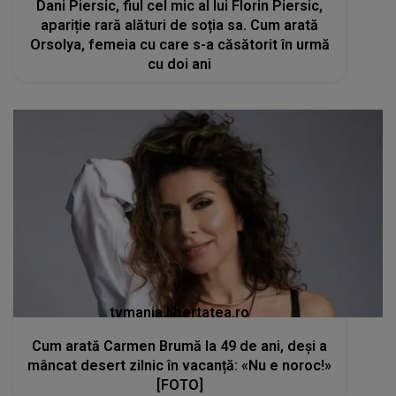
Dani Piersic, fiul cel mic al lui Florin Piersic,
apariție rară alături de soția sa. Cum arată
Orsolya, femeia cu care s-a căsătorit în urmă
cu doi ani
tvmania.libertatea.ro
Cum arată Carmen Brumă la 49 de ani, deși a
mâncat desert zilnic în vacanță: «Nu e noroc!»
[FOTO]