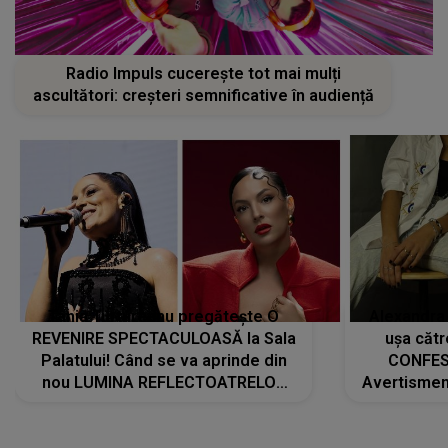
Radio Impuls cucerește tot mai mulți
ascultători: creșteri semnificative în audiență
Tania Turtureanu pregătește O
Alexandra
REVENIRE SPECTACULOASĂ la Sala
ușa cătr
Palatului! Când se va aprinde din
CONFES
nou LUMINA REFLECTOATRELOR
Avertismentu
pentru artistă: " Vor fi multe
rămas ÎNT
cântece noi, în premieră. Cântece
au format-