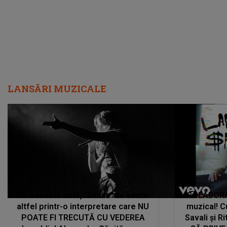
care abia acum învață să respire"
"Am f
LANSĂRI MUZICALE
De această dată, "Dilaila" se simte
COLABORAR
altfel printr-o interpretare care NU
muzical! C
POATE FI TRECUTĂ CU VEDEREA
Savali și Ri