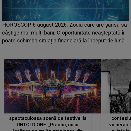
LINE-UP UNTOLD ONE, prima zi. Cine sunt artiștii
care deschid festivalul și de la ce ore au loc cele mai
așteptate concerte pe scena principală?
Cea mai mare și mai
Charli xc
spectaculoasă scenă de festival la
confesiu
UNTOLD ONE: „Practic, nu ar
vulnerabil