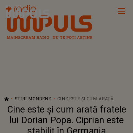
Radio Impuls
STIRI MONDENE
CINE ESTE ȘI CUM ARATĂ
FRATELE LUI DORIAN POPA.
Cine este și cum arată fratele
CIPRIAN ESTE STABILIT ÎN
GERMANIA
lui Dorian Popa. Ciprian este
stabilit în Germania