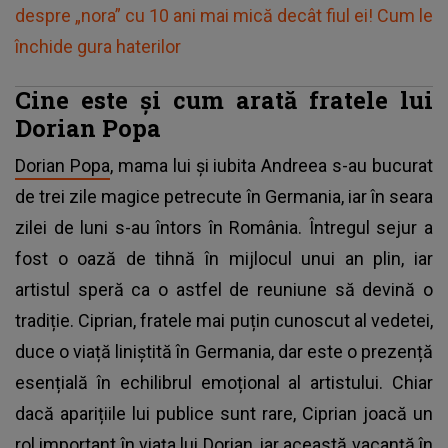
despre „nora” cu 10 ani mai mică decât fiul ei! Cum le
închide gura haterilor
Cine este și cum arată fratele lui
Dorian Popa
Dorian Popa
, mama lui și iubita Andreea s-au bucurat
de trei zile magice petrecute în Germania, iar în seara
zilei de luni s-au întors în România. Întregul sejur a
fost o oază de tihnă în mijlocul unui an plin, iar
artistul speră ca o astfel de reuniune să devină o
tradiție. Ciprian, fratele mai puțin cunoscut al vedetei,
duce o viață liniștită în Germania, dar este o prezență
esențială în echilibrul emoțional al artistului. Chiar
dacă aparițiile lui publice sunt rare, Ciprian joacă un
rol important în viața lui Dorian, iar această vacanță în