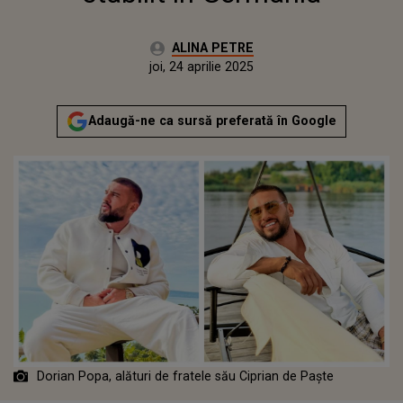
Autor:
ALINA PETRE
Publicat:
joi, 24 aprilie 2025
Actualizat:
joi, 24 aprilie 2025
Adaugă-ne ca sursă preferată în Google
Dorian Popa, alături de fratele său Ciprian de Paște