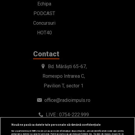
Echipa
PODCAST
Concursuri
HOT40
Contact
Bd. Mărăști 65-67,
Romexpo Intrarea C,
Pavilion T, sector 1
office@radioimpuls.ro
LIVE : 0754-222.999
WhatsApp: 0754-222.999
Nouă ne pasă ca datele tale personale să rămână confidențiale
Noi și partenerii noștri
589
stocăm și/sau accesăm informații pe dispozitivul dvs., precum identificatorii cookie unici pentru
prelucrarea datelor cu caracter personal. Puteți accepta sau gestiona preferințele dvs. făcând clic mai jos, respectiv vă