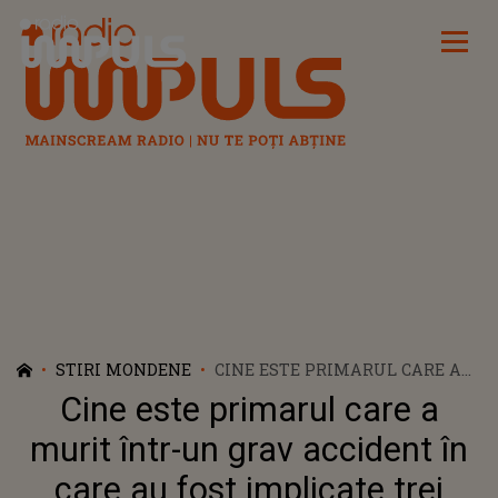
Radio Impuls
STIRI MONDENE
CINE ESTE PRIMARUL CARE A
MURIT ÎNTR-UN GRAV
Cine este primarul care a
ACCIDENT ÎN CARE AU FOST
IMPLICATE TREI MAȘINI
murit într-un grav accident în
care au fost implicate trei