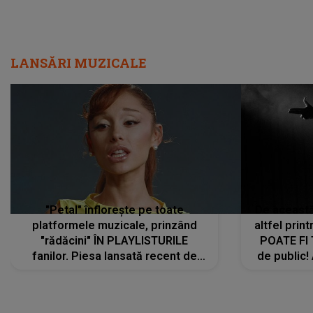
LANSĂRI MUZICALE
"Petal" înflorește pe toate
De această 
platformele muzicale, prinzând
altfel prin
"rădăcini" ÎN PLAYLISTURILE
POATE FI
fanilor. Piesa lansată recent de
de public!
Ariana Grande îi face pe
a lansat V
ascultători SĂ O ASCULTE PE
REPEAT