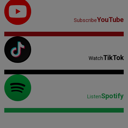
YouTube
Subscribe
TikTok
Watch
Spotify
Listen