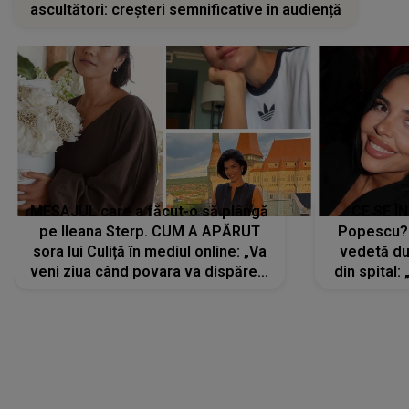
ascultători: creșteri semnificative în audiență
MESAJUL care a făcut-o să plângă
CE SE Î
pe Ileana Sterp. CUM A APĂRUT
Popescu?
sora lui Culiță în mediul online: „Va
vedetă du
veni ziua când povara va dispărea,
din spital:
iar lacrimile...”