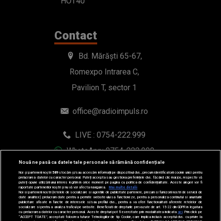
HOT40
Contact
Bd. Mărăști 65-67,
Romexpo Intrarea C,
Pavilion T, sector 1
office@radioimpuls.ro
LIVE : 0754-222.999
WhatsApp: 0754-222.999
Nouă ne pasă ca datele tale personale să rămână confidențiale
Noi și partenerii noștri
589
stocăm și/sau accesăm informații pe dispozitivul dvs., precum identificatorii cookie unici pentru
prelucrarea datelor cu caracter personal. Puteți accepta sau gestiona preferințele dvs. făcând clic mai jos, respectiv vă
puteți opune utilizării unui interes legitim în orice moment pe pagina cu politica de confidențialitate. Aceste alegeri vor fi
raportate partenerilor noștri și nu vă vor afecta navigarea.
Mai multe detalii
Noi si partenerii nostri (retelele de socializare si agentiile de publicitate partenere, precum si furnizorii nostri de servicii de
date analitice) prelucram date pentru a permite website-ului sa functioneze, pentru a personaliza continutul si anunturile
publicitare afisate in functie de interesele si/sau profilul dvs., pentru a va oferi functionalitati aferente retelelor de
socializare si pentru a analiza traficul pe website. Beneficiati de drepturile prevazute de art. 15-22 din GDPR in legatura
cu prelucrarea datelor cu caracter personal. Aceste drepturi pot fi exercitate prin modalitatea indicata
aici
. Prin click pe
“ACCEPT TOATE”, acceptati folosirea tuturor Tehnologiilor de tip Cookie, care implica inclusiv acceptul dvs. cu privire la