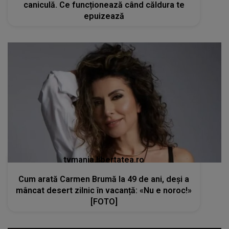
caniculă. Ce funcționează când căldura te
epuizează
tvmania.libertatea.ro
Cum arată Carmen Brumă la 49 de ani, deși a
mâncat desert zilnic în vacanță: «Nu e noroc!»
[FOTO]