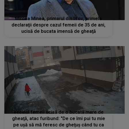
Mircea Minea, primarul din Ilfov, primele
declaraţii despre cazul femeii de 35 de ani,
ucisă de bucata imensă de gheaţă
Vecinul femeii ucisă de o bucată mare de
gheaţă, atac furibund: "De ce îmi pui tu mie
pe uşă să mă feresc de gheţuş când tu ca