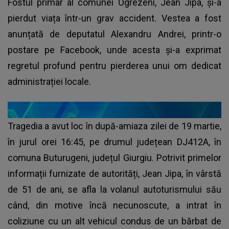
Fostul primar al comunei Ogrezeni, Jean Jipa, și-a
pierdut viața într-un grav accident. Vestea a fost
anunțată de deputatul Alexandru Andrei, printr-o
postare pe Facebook, unde acesta și-a exprimat
regretul profund pentru pierderea unui om dedicat
administrației locale.
Tragedia a avut loc în după-amiaza zilei de 19 martie,
în jurul orei 16:45, pe drumul județean DJ412A, în
comuna Buturugeni, județul Giurgiu. Potrivit primelor
informații furnizate de autorități, Jean Jipa, în vârstă
de 51 de ani, se afla la volanul autoturismului său
când, din motive încă necunoscute, a intrat în
coliziune cu un alt vehicul condus de un bărbat de