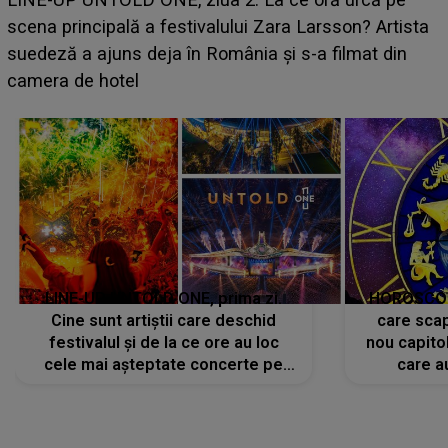
luat prin surprindere pe Emanuel. CINE ESTE
BĂIATUL VIZAT de Alexandra?! Aflându-se în fața
faptului împlinit, A RECUNOSCUT IMEDIAT: "Am
avut..."
LINE-UP UNTOLD ONE, prima zi.
HOROSCOP 
Cine sunt artiștii care deschid
care scap
festivalul și de la ce ore au loc
nou capitol
cele mai așteptate concerte pe
care a
scena principală?
perioadă 