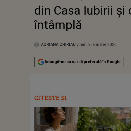
din Casa Iubirii și
întâmplă
Publicat:
Autor:
marți, 6 ianuarie 2026
Actualizat:
ADRIANA CHIRIAC
vineri, 9 ianuarie 2026
Adaugă-ne ca sursă preferată în Google
CITEȘTE ȘI