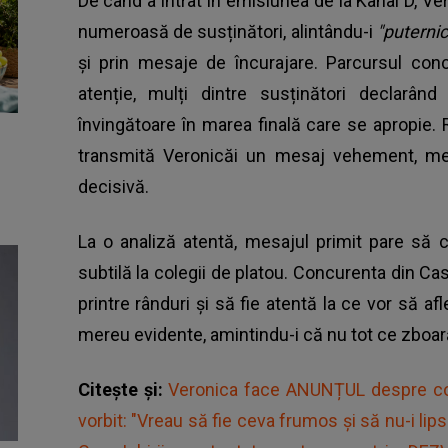
De când a intrat în emisiunea de la Kanal D, Ve
numeroasă de susținători, alintându-i
"puternici
și prin mesaje de încurajare. Parcursul conc
atenție, mulți dintre susținători declarâ
învingătoare în marea finală care se apropie. R
transmită Veronicăi un mesaj vehement, men
decisivă.
La o analiză atentă, mesajul primit pare să c
subtilă la colegii de platou. Concurenta din Cas
printre rânduri și să fie atentă la ce vor să afl
mereu evidente, amintindu-i că nu tot ce zbo
Citește și:
Veronica face ANUNȚUL despre copi
vorbit: "Vreau să fie ceva frumos și să nu-i lip