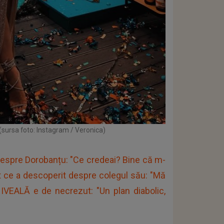
(sursa foto: Instagram / Veronica)
spre Dorobanțu: "Ce credeai? Bine că m-
t ce a descoperit despre colegul său: "Mă
VEALĂ e de necrezut: "Un plan diabolic,