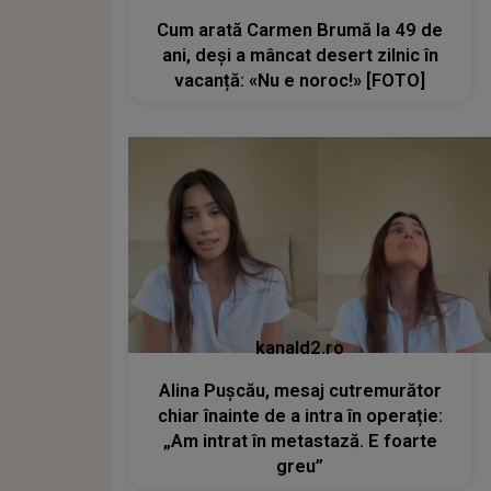
Cum arată Carmen Brumă la 49 de
ani, deși a mâncat desert zilnic în
vacanță: «Nu e noroc!» [FOTO]
kanald2.ro
Alina Pușcău, mesaj cutremurător
chiar înainte de a intra în operație:
„Am intrat în metastază. E foarte
greu”