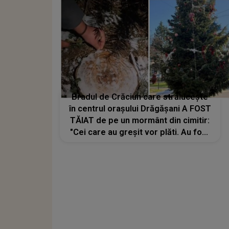
va mai fi reluat în 2026, din lipsă de
fonduri"
Bradul de Crăciun care strălucește
în centrul orașului Drăgăşani A FOST
TĂIAT de pe un mormânt din cimitir:
"Cei care au greșit vor plăti. Au fost
minciuni și încercări de acoperire a
faptelor". Ce spune familia afectată
și cum a reacționat primarul