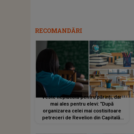
RECOMANDĂRI
Veste neplăcută pentru părinți, dar
mai ales pentru elevi: "După
organizarea celei mai costisitoare
petreceri de Revelion din Capitală,
Primăria Sectorului 3 anunță că
programul „Școală după Școală” nu