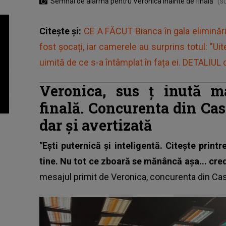
Semnal de alarmă pentru Veronica înainte de finală
(s
Citește și:
CE A FĂCUT Bianca în gala eliminării 
fost șocați, iar camerele au surprins totul: "Uit
uimită de ce s-a întâmplat în fața ei. DETALIUL 
Veronica, sus
ț
inută m
finală. Concurenta din Casa
dar și avertizată
"Ești puternică și inteligentă. Citește printr
tine. Nu tot ce zboară se mănâncă așa... cred 
mesajul primit de Veronica,
concurenta din Casa