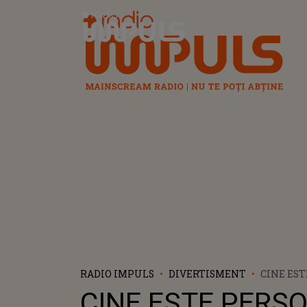
Radio Impuls
RADIO IMPULS
DIVERTISMENT
CINE ES
CARE A A
CINE ESTE PERS
VERONIC