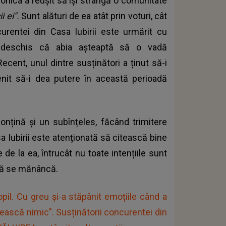
ronica a reușit să își strângă o comunitate
i ei".
Sunt alături de ea atât prin voturi, cât
urentei din Casa Iubirii este urmărit cu
nd deschis că abia așteaptă să o vadă
ecent, unul dintre susținători a ținut să-i
it să-i dea putere în această perioadă
onțină și un subînțeles, făcând trimitere
a Iubirii este atenționată să citească bine
e de la ea, întrucât nu toate intențiile sunt
ară se mănâncă.
l. Cu greu și-a stăpânit emoțiile când a
sească nimic". Susținătorii concurentei din