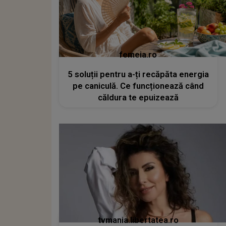
femeia.ro
5 soluții pentru a-ți recăpăta energia
pe caniculă. Ce funcționează când
căldura te epuizează
tvmania.libertatea.ro