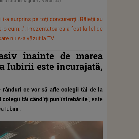
ursa foto: Instagram / Veronica)
i-a surprins pe toți concurenții. Băieții au
e-o cum...". Prezentatoarea a fost la fel de
care nu s-a văzut la TV
asiv înainte de marea
 Iubirii este încurajată,
e rânduri ce vor să afle colegii tăi de la
colegii tăi când îți pun întrebările"
, este
 Iubirii
.