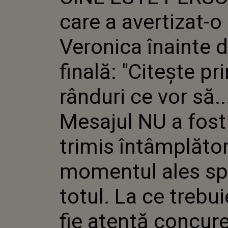
FINALĂ: 
care a avertizat-o
PRINTRE
VOR SĂ..
A FOST T
Veronica înainte 
ÎNTÂMPL
MOMENT
finală: "Citește pr
SPUNE TO
TREBUIE 
CONCURE
rânduri ce vor să...
IUBIRII Ș
ÎNTÂMP
Mesajul NU a fost
trimis întâmplător,
momentul ales s
totul. La ce trebui
fie atentă concur