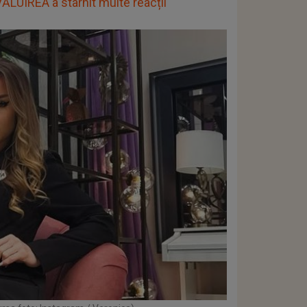
VĂLUIREA a stârnit multe reacții