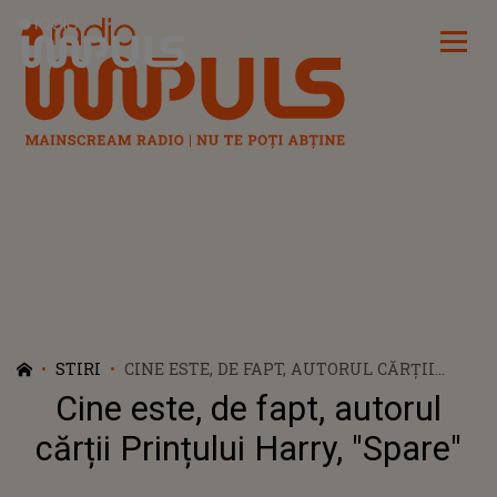
Radio Impuls
STIRI
CINE ESTE, DE FAPT, AUTORUL CĂRȚII
PRINȚULUI HARRY, "SPARE"
Cine este, de fapt, autorul
cărții Prințului Harry, "Spare"