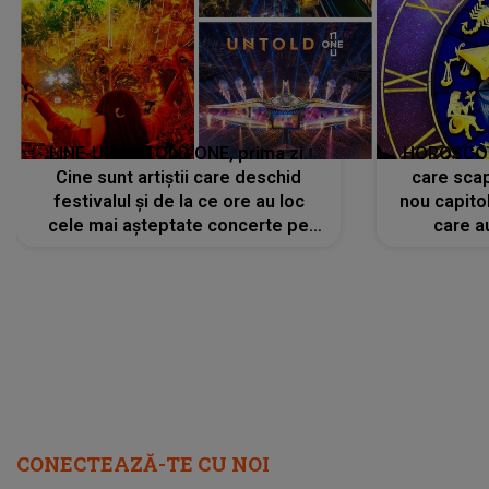
festivalul și de la ce ore au loc
nou capitol
cele mai așteptate concerte pe
care a
scena principală?
perioadă 
CONECTEAZĂ-TE CU NOI
Facebook
Like