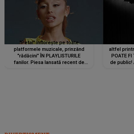
"rădăcini" ÎN PLAYLISTURILE
POATE FI
fanilor. Piesa lansată recent de
de public!
Ariana Grande îi face pe
a lansat V
ascultători SĂ O ASCULTE PE
REPEAT
DIVERTISMENT