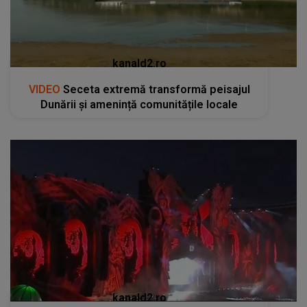
kanald2.ro
VIDEO
Cluj-Napoca se pregătește pentru cea
mai spectaculoasă ediție UNTOLD: sute de
mii de participanți și un impact economic de
120 de milioane de euro
RECOMANDĂRI