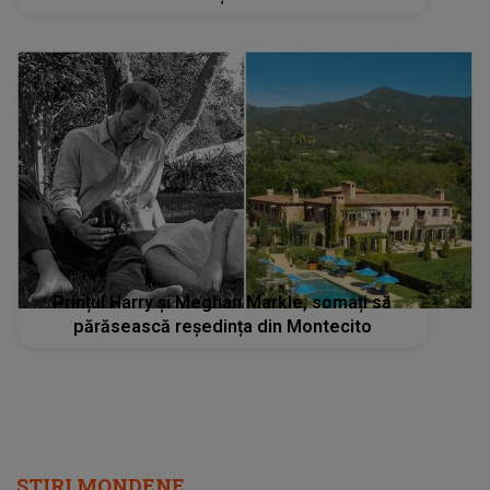
Prințul Harry și Meghan Markle, somați să
părăsească reședința din Montecito
STIRI MONDENE