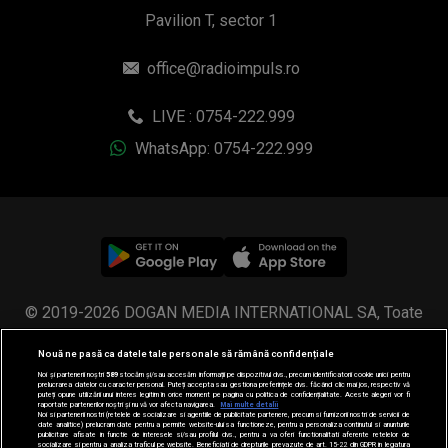
© 2019-2026 DOGAN MEDIA INTERNATIONAL SA, Toate
drepturile rezervate.
Nouă ne pasă ca datele tale personale să rămână confidențiale
Noi și partenerii noștri
589
stocăm și/sau accesăm informații pe dispozitivul dvs., precum identificatorii cookie unici pentru
prelucrarea datelor cu caracter personal. Puteți accepta sau gestiona preferințele dvs. făcând clic mai jos, respectiv vă
puteți opune utilizării unui interes legitim în orice moment pe pagina cu politica de confidențialitate. Aceste alegeri vor fi
raportate partenerilor noștri și nu vă vor afecta navigarea.
Mai multe detalii
Noi si partenerii nostri (retelele de socializare si agentiile de publicitate partenere, precum si furnizorii nostri de servicii de
date analitice) prelucram date pentru a permite website-ului sa functioneze, pentru a personaliza continutul si anunturile
publicitare afisate in functie de interesele si/sau profilul dvs., pentru a va oferi functionalitati aferente retelelor de
socializare si pentru a analiza traficul pe website. Beneficiati de drepturile prevazute de art. 15-22 din GDPR in legatura