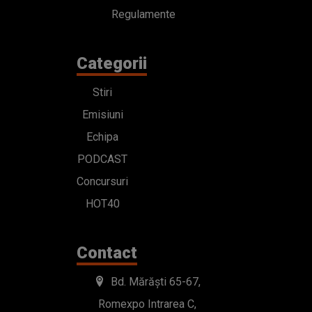
Echipa
PODCAST
Concursuri
HOT40
Contact
Bd. Mărăști 65-67,
Romexpo Intrarea C,
Pavilion T, sector 1
office@radioimpuls.ro
LIVE : 0754-222.999
WhatsApp: 0754-222.999