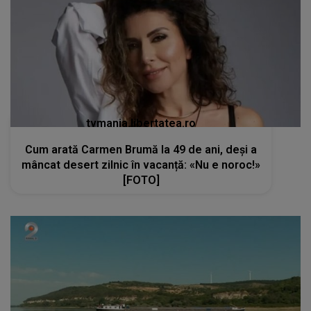
Cum arată Carmen Brumă la 49 de ani, deși a
mâncat desert zilnic în vacanță: «Nu e noroc!»
[FOTO]
kanald2.ro
VIDEO
Seceta extremă transformă peisajul
Dunării și amenință comunitățile locale