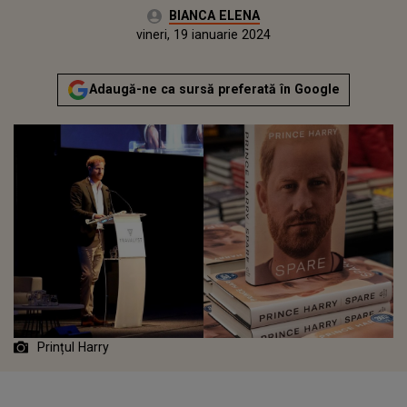
Autor:
BIANCA ELENA
Publicat:
joi, 19 ianuarie 2023
Actualizat:
vineri, 19 ianuarie 2024
Adaugă-ne ca sursă preferată în Google
Prințul Harry