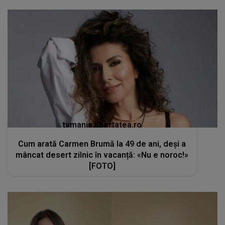
tvmania.libertatea.ro
Cum arată Carmen Brumă la 49 de ani, deși a
mâncat desert zilnic în vacanță: «Nu e noroc!»
[FOTO]