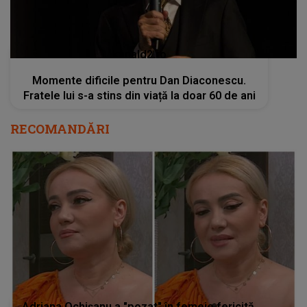
kanald2.ro
Momente dificile pentru Dan Diaconescu.
Fratele lui s-a stins din viață la doar 60 de ani
RECOMANDĂRI
Adriana Ochișanu a "pozat" în femeie fericită,