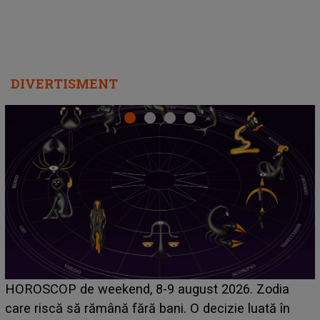
DIVERTISMENT
Emanuel a ținut ACEST DETALIU ASCUNS până
acum! În fața Alexandrei, concurentul din Casa Iubirii