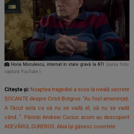
Horia Moculescu, internat în stare gravă la ATI
(sursa foto:
captură YouTube )
Citește și:
Noaptea tragediei a scos la iveală secrete
ȘOCANTE despre Cristi Botgros: "Au fost amenințați.
A făcut asta ca să nu se vadă el, să nu se vadă
când...". Părinții Andreei Cuciuc acum au descoperit
ADEVĂRUL DUREROS. Abia își găsesc cuvintele