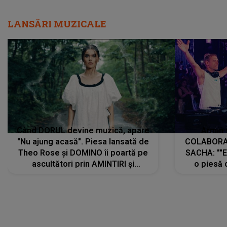
LANSĂRI MUZICALE
Când DORUL devine muzică, apare
Armin 
"Nu ajung acasă". Piesa lansată de
COLABORAR
Theo Rose și DOMINO îi poartă pe
SACHA: ""E
ascultători prin AMINTIRI și
o piesă 
REGĂSIRI, iar drumul emoțiilor
imediat pre
trece prin sufletul publicului:
cu mine șt
"Pentru toți cei care au plecat
păstrăm do
departe ca să le fie mai bine"