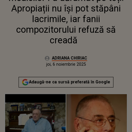
CREADĂ
Apropiații nu își pot stăpâni
lacrimile, iar fanii
compozitorului refuză să
creadă
Autor:
ADRIANA CHIRIAC
Publicat:
joi, 6 noiembrie 2025
Actualizat:
joi, 6 noiembrie 2025
Adaugă-ne ca sursă preferată în Google