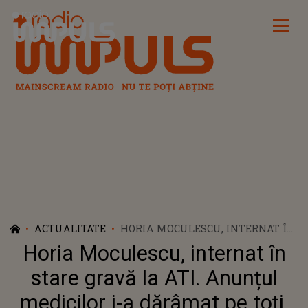
Radio Impuls
ACTUALITATE
HORIA MOCULESCU, INTERNAT ÎN
STARE GRAVĂ LA ATI. ANUNȚUL
Horia Moculescu, internat în
MEDICILOR I-A DĂRÂMAT PE TOȚI.
APROPIAȚII NU ÎȘI POT STĂPÂNI
stare gravă la ATI. Anunțul
LACRIMILE, IAR FANII
medicilor i-a dărâmat pe toți.
COMPOZITORULUI REFUZĂ SĂ