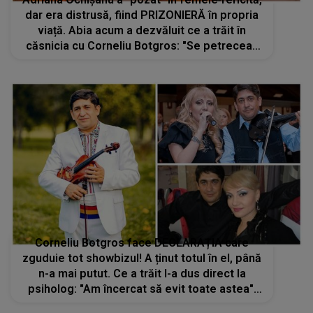
dar era distrusă, fiind PRIZONIERĂ în propria
viață. Abia acum a dezvăluit ce a trăit în
căsnicia cu Corneliu Botgros: "Se petreceau
în fața copilului". Mărturia care rupe tăcerea
într-o lume a aparențelor
Corneliu Botgros face DECLARAȚIA care
zguduie tot showbizul! A ținut totul în el, până
n-a mai putut. Ce a trăit l-a dus direct la
psiholog: "Am încercat să evit toate astea".
Ce NU s-a spus niciodată despre divorțul de