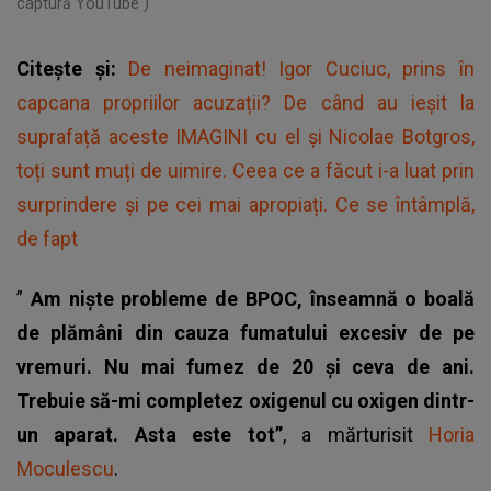
captură YouTube )
Citește și:
De neimaginat! Igor Cuciuc, prins în
capcana propriilor acuzații? De când au ieșit la
suprafață aceste IMAGINI cu el și Nicolae Botgros,
toți sunt muți de uimire. Ceea ce a făcut i-a luat prin
surprindere și pe cei mai apropiați. Ce se întâmplă,
de fapt
”
Am niște probleme de BPOC, înseamnă o boală
de plămâni din cauza fumatului excesiv de pe
vremuri. Nu mai fumez de 20 și ceva de ani.
Trebuie să-mi completez oxigenul cu oxigen dintr-
un aparat. Asta este tot”
, a mărturisit
Horia
Moculescu
.