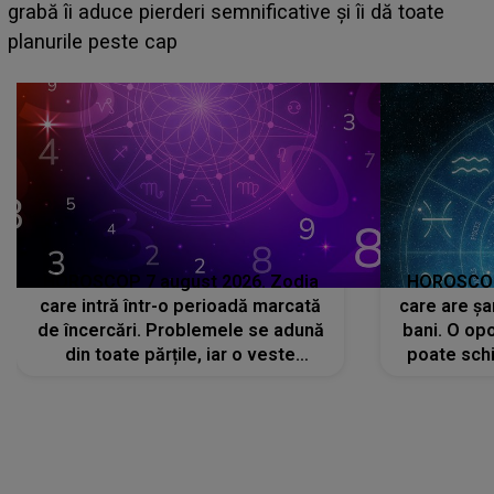
face o MĂRTURISIRE NEAȘTEPTATĂ despre mama
sa: "I-am spus și ei în față, eu nu te iubesc pentru
că..."
HOROSCOP 7 august 2026. Zodia
HOROSCOP 
care intră într-o perioadă marcată
care are șa
de încercări. Problemele se adună
bani. O opo
din toate părțile, iar o veste
poate schi
neașteptată îi dă planurile peste
la
cap