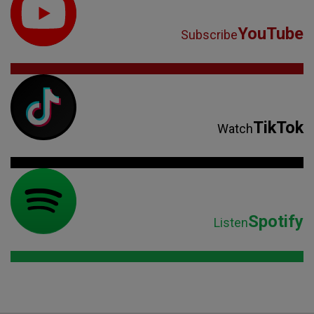
YouTube
Subscribe
TikTok
Watch
Spotify
Listen