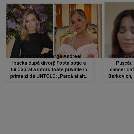
Cât de bine îi merge Andreei
MĂRTURIA
Ibacka după divorț! Fosta soție a
Pușcău!
lui Cabral a întors toate privirile în
cancer dato
prima zi de UNTOLD: „Parcă ai altă
Berkovich, 
strălucire, emani putere,
accident ru
încredere, siguranță...”
Dacă nu 