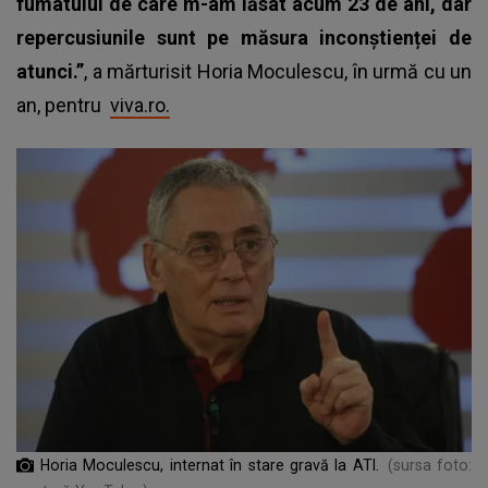
fumatului de care m-am lăsat acum 23 de ani, dar
repercusiunile sunt pe măsura inconștienței de
atunci.”
, a mărturisit Horia Moculescu, în urmă cu un
an, pentru
viva.ro.
Horia Moculescu, internat în stare gravă la ATI.
(sursa foto: