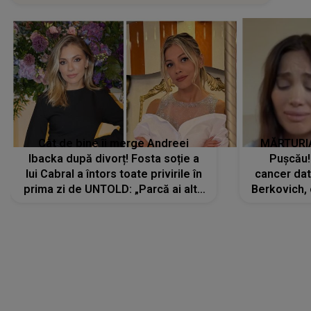
Cât de bine îi merge Andreei
MĂRTURIA
Ibacka după divorț! Fosta soție a
Pușcău!
lui Cabral a întors toate privirile în
cancer dato
prima zi de UNTOLD: „Parcă ai altă
Berkovich, 
strălucire, emani putere,
accident ru
încredere, siguranță...”
Dacă nu 