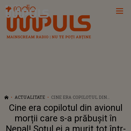
Radio Impuls
ACTUALITATE
CINE ERA COPILOTUL DIN
AVIONUL MORȚII CARE S-A
Cine era copilotul din avionul
PRĂBUȘIT ÎN NEPAL! SOȚUL EI A
MURIT TOT ÎNTR-UN ACCIDENT
morții care s-a prăbușit în
AVIATIC ÎN URMĂ CU 16 ANI
Nepal! Soțul ei a murit tot într-