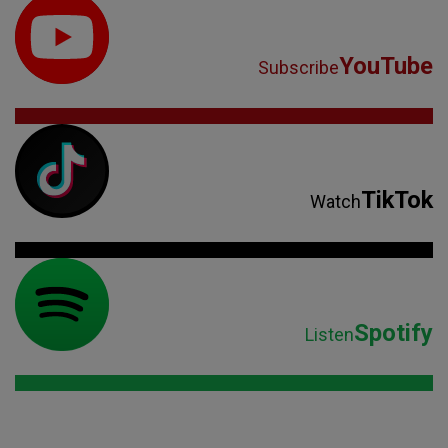
YouTube
Subscribe
TikTok
Watch
Spotify
Listen