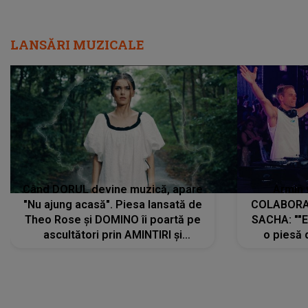
LANSĂRI MUZICALE
Când DORUL devine muzică, apare
Armin 
"Nu ajung acasă". Piesa lansată de
COLABORAR
Theo Rose și DOMINO îi poartă pe
SACHA: ""E
ascultători prin AMINTIRI și
o piesă 
REGĂSIRI, iar drumul emoțiilor
imediat pre
trece prin sufletul publicului:
cu mine șt
"Pentru toți cei care au plecat
păstrăm do
departe ca să le fie mai bine"