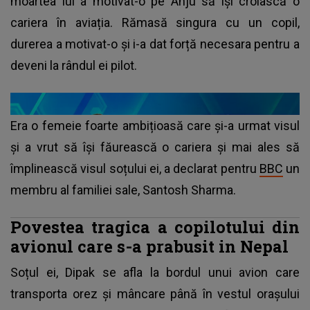
moartea lui a motivat-o pe Anju să își croiască o
cariera în aviația. Rămasă singura cu un copil,
durerea a motivat-o și i-a dat forță necesara pentru a
deveni la rândul ei pilot.
Era o femeie foarte ambițioasă care și-a urmat visul
și a vrut să își făurească o cariera și mai ales să
împlinească visul soțului ei, a declarat pentru
BBC
un
membru al familiei sale, Santosh Sharma.
Povestea tragica a copilotului din
avionul care s-a prabusit in Nepal
Soțul ei, Dipak se afla la bordul unui avion care
transporta orez și mâncare până în vestul orașului