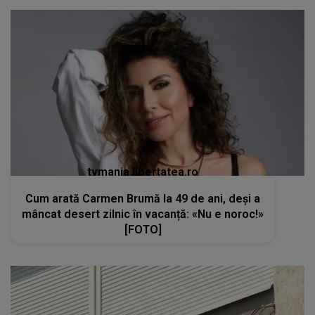
tvmania.libertatea.ro
Cum arată Carmen Brumă la 49 de ani, deși a
mâncat desert zilnic în vacanță: «Nu e noroc!»
[FOTO]