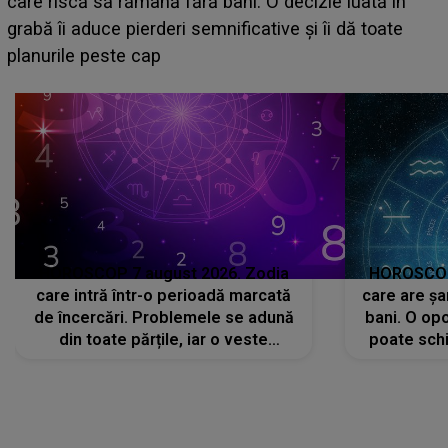
acum! În fața Alexandrei, concurentul din Casa Iubirii
face o MĂRTURISIRE NEAȘTEPTATĂ despre mama
sa: "I-am spus și ei în față, eu nu te iubesc pentru
că..."
HOROSCOP 7 august 2026. Zodia
HOROSCOP 
care intră într-o perioadă marcată
care are șa
de încercări. Problemele se adună
bani. O opo
din toate părțile, iar o veste
poate schi
neașteptată îi dă planurile peste
la
cap