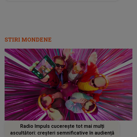
știm ce ne rezervă ziua de mâine, dar știm
că..."
STIRI MONDENE
Radio Impuls cucerește tot mai mulți
ascultători: creșteri semnificative în audiență