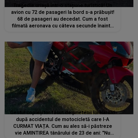
Tragedie uriașă într-o stațiune turistică! Un
avion cu 72 de pasageri la bord s-a prăbușit!
68 de pasageri au decedat. Cum a fost
filmată aeronava cu câteva secunde înainte
de impact
Gestul copleșitor făcut de prietenii lui Harold
după accidentul de motocicletă care I-A
CURMAT VIAȚA. Cum au ales să-i păstreze
vie AMINTIREA tânărului de 23 de ani: "Nu