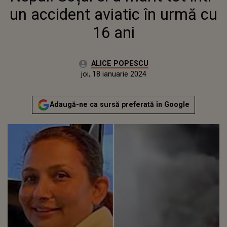
un accident aviatic în urmă cu
16 ani
Autor:
ALICE POPESCU
Publicat:
miercuri, 18 ianuarie 2023
Actualizat:
joi, 18 ianuarie 2024
Adaugă-ne ca sursă preferată în Google