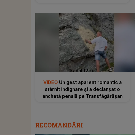
kanald2.ro
VIDEO
Un gest aparent romantic a
stârnit indignare și a declanșat o
anchetă penală pe Transfăgărășan
RECOMANDĂRI