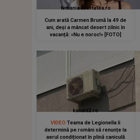
tvmania.libertatea.ro
Cum arată Carmen Brumă la 49 de
ani, deși a mâncat desert zilnic în
vacanță: «Nu e noroc!» [FOTO]
kanald2.ro
VIDEO
Teama de Legionella îi
determină pe români să renunțe la
aerul condiționat în plină caniculă