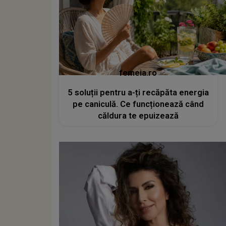
femeia.ro
5 soluții pentru a-ți recăpăta energia
pe caniculă. Ce funcționează când
căldura te epuizează