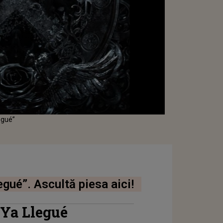
egué”
egué”. Ascultă piesa aici!
 Ya Llegué