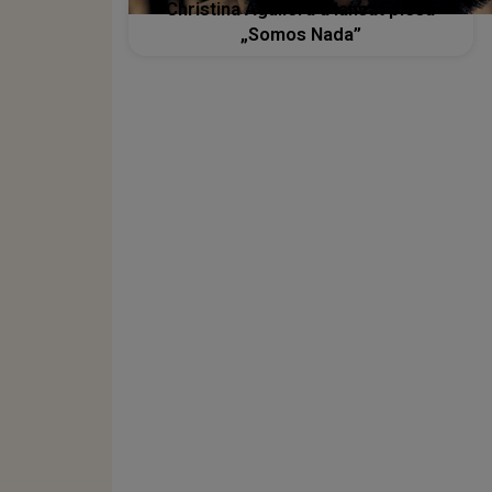
Christina Aguilera a lansat piesa
„Somos Nada”