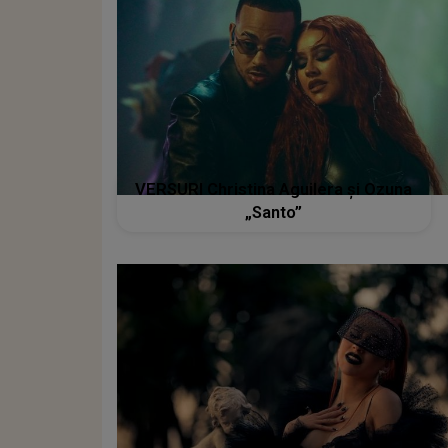
VERSURI Christina Aguilera și Ozuna
„Santo”