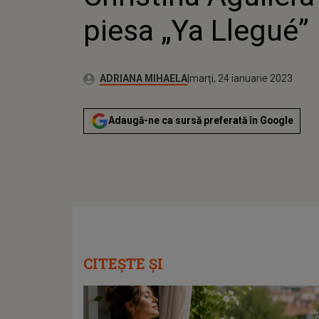
piesa „Ya Llegué”
Publicat:
Autor:
luni, 24 ianuarie 2022
Actualizat:
ADRIANA MIHAELA
marți, 24 ianuarie 2023
Adaugă-ne ca sursă preferată în Google
CITEȘTE ȘI