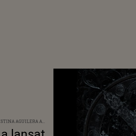
STINA AGUILERA A
AT PIESA „YA LLEGUÉ”
 a lansat