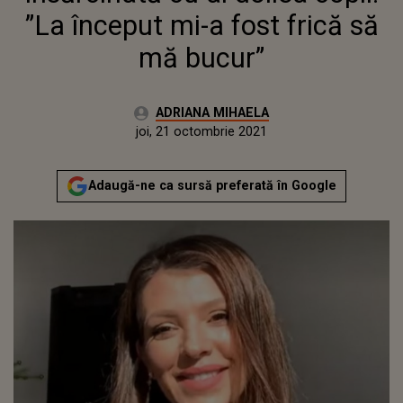
”La început mi-a fost frică să
mă bucur”
Autor:
ADRIANA MIHAELA
Publicat:
joi, 21 octombrie 2021
Actualizat:
joi, 21 octombrie 2021
Adaugă-ne ca sursă preferată în Google