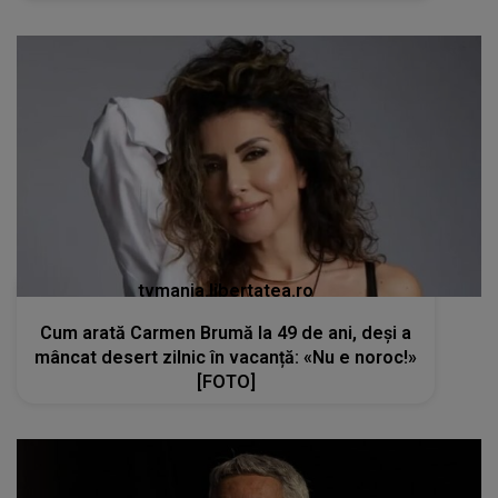
tvmania.libertatea.ro
Cum arată Carmen Brumă la 49 de ani, deși a
mâncat desert zilnic în vacanță: «Nu e noroc!»
[FOTO]