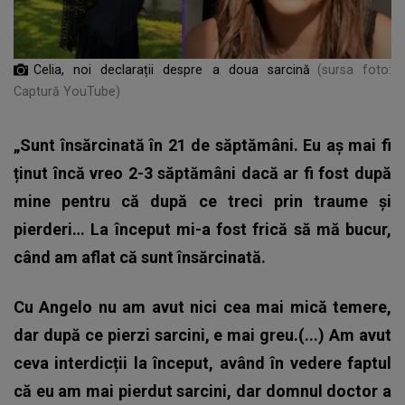
Celia, noi declarații despre a doua sarcină
(sursa foto:
Captură YouTube)
„Sunt însărcinată în 21 de săptămâni. Eu aș mai fi
ținut încă vreo 2-3 săptămâni dacă ar fi fost după
mine pentru că după ce treci prin traume și
pierderi… La început mi-a fost frică să mă bucur,
când am aflat că sunt însărcinată.
Cu Angelo nu am avut nici cea mai mică temere,
dar după ce pierzi sarcini, e mai greu.(...) Am avut
ceva interdicții la început, având în vedere faptul
că eu am mai pierdut sarcini, dar domnul doctor a