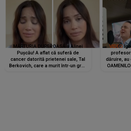
MĂRTURIA DUREROASĂ a Alinei
VIDEO
Igo
Pușcău! A aflat că suferă de
profesori
cancer datorită prietenei sale, Tal
dăruire, au
Berkovich, care a murit într-un grav
OAMENILOR
accident rutier: „Mi-a salvat viața.
despre
Dacă nu era ea, nici eu nu mai
amprente 
eram...”
ELEVILOR,
anilor: "