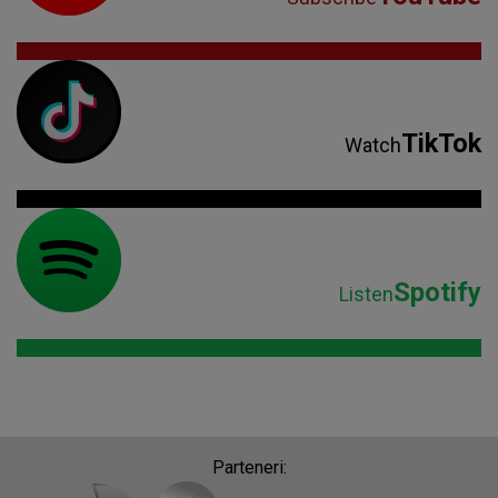
TikTok
Watch
Spotify
Listen
Parteneri: