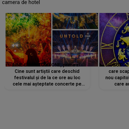
faptului împlinit, A RECUNOSCUT IMEDIAT: "Am
avut..."
LINE-UP UNTOLD ONE, prima zi.
HOROSCOP 
Cine sunt artiștii care deschid
care scap
festivalul și de la ce ore au loc
nou capitol
cele mai așteptate concerte pe
care a
scena principală?
perioadă 