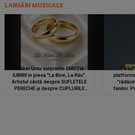
LANSĂRI MUZICALE
Andrei Ursu surprinde EMOȚIA
"Petal"
IUBIRII în piesa "La Bine, La Rău".
platforme
Artistul cântă despre SUFLETELE
"rădăci
PERECHE și despre CUPLURILE
fanilor. 
care aleg să meargă împreună pe
Arian
același drum, INDIFERENT DE CE LE
ascultă
REZERVĂ VIAȚA