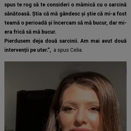
spus te rog să te consideri o mămică cu o sarcină
sănătoasă. Știa că mă gândesc și știe că mi-a fost
teamă o perioadă și încercam să mă bucur, dar mi-
era frică să mă bucur.
Pierdusem deja două sarcinii. Am mai avut două
intervenții pe uter.”,
a spus
Celia
.