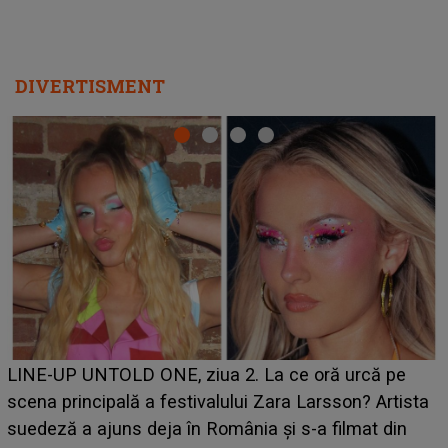
DIVERTISMENT
Ce a dezvăluit noua concurentă din "Casa Iubirii" l-a
luat prin surprindere pe Emanuel. CINE ESTE
BĂIATUL VIZAT de Alexandra?! Aflându-se în fața