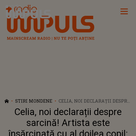
Radio Impuls
STIRI MONDENE
CELIA, NOI DECLARAȚII DESPRE
SARCINĂ! ARTISTA ESTE
Celia, noi declarații despre
ÎNSĂRCINATĂ CU AL DOILEA
COPIL: ”LA ÎNCEPUT MI-A FOST
sarcină! Artista este
FRICĂ SĂ MĂ BUCUR”
însărcinată cu al doilea copil: