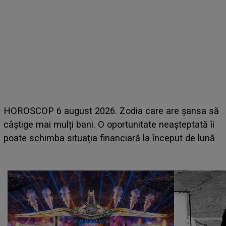
LINE-UP UNTOLD ONE, prima zi. Cine sunt artiștii
care deschid festivalul și de la ce ore au loc cele mai
așteptate concerte pe scena principală?