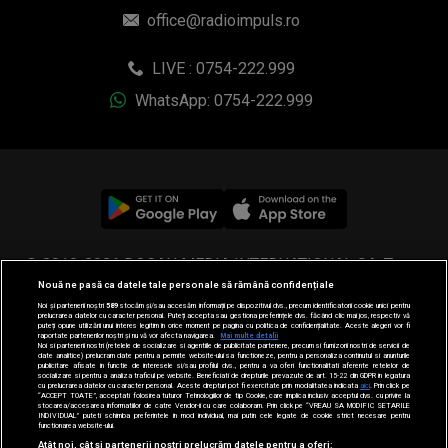
office@radioimpuls.ro
LIVE : 0754-222.999
WhatsApp: 0754-222.999
© 2019-2026 DOGAN MEDIA INTERNATIONAL SA, Toate
Nouă ne pasă ca datele tale personale să rămână confidențiale
drepturile rezervate.
Noi și partenerii noștri
589
stocăm și/sau accesăm informații pe dispozitivul dvs., precum identificatorii cookie unici pentru
prelucrarea datelor cu caracter personal. Puteți accepta sau gestiona preferințele dvs. făcând clic mai jos, respectiv vă
puteți opune utilizării unui interes legitim în orice moment pe pagina cu politica de confidențialitate. Aceste alegeri vor fi
raportate partenerilor noștri și nu vă vor afecta navigarea.
Mai multe detalii
Noi si partenerii nostri (retelele de socializare si agentiile de publicitate partenere, precum si furnizorii nostri de servicii de
date analitice) prelucram date pentru a permite website-ului sa functioneze, pentru a personaliza continutul si anunturile
publicitare afisate in functie de interesele si/sau profilul dvs., pentru a va oferi functionalitati aferente retelelor de
socializare si pentru a analiza traficul pe website. Beneficiati de drepturile prevazute de art. 15-22 din GDPR in legatura
cu prelucrarea datelor cu caracter personal. Aceste drepturi pot fi exercitate prin modalitatea indicata
aici
. Prin click pe
“ACCEPT TOATE”, acceptati folosirea tuturor Tehnologiilor de tip Cookie, care implica inclusiv acceptul dvs. cu privire la
stocarea/accesarea informatiilor de catre Vendor-ii cu care colaboram. Prin click pe “VREAU SA MODIFIC SETARILE
INDIVIDUAL” puteti schimba preferintele in mod individual, mai putin cele legate de cookie strict necesare pentru
functionarea website-ului.
Atât noi, cât și partenerii noștri prelucrăm datele pentru a oferi: