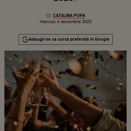
Autor:
CATALINA POPA
Publicat:
marți, 6 decembrie 2022
Actualizat:
miercuri, 6 decembrie 2023
Adaugă-ne ca sursă preferată în Google