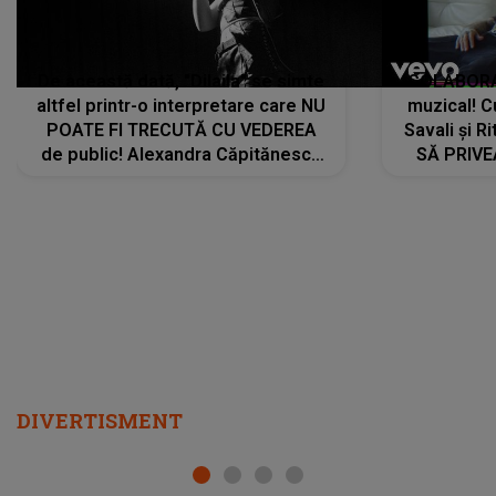
De această dată, "Dilaila" se simte
COLABORAR
altfel printr-o interpretare care NU
muzical! C
POATE FI TRECUTĂ CU VEDEREA
Savali și Ri
de public! Alexandra Căpitănescu
SĂ PRIV
a lansat VERSIUNEA LIVE a piesei
DIVERTISMENT