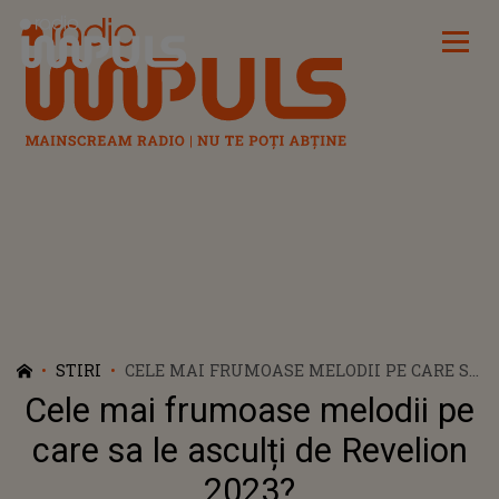
Radio Impuls
STIRI
CELE MAI FRUMOASE MELODII PE CARE SA
LE ASCULȚI DE REVELION 2023?
Cele mai frumoase melodii pe
care sa le asculți de Revelion
2023?