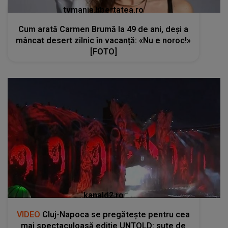
tvmania.libertatea.ro
Cum arată Carmen Brumă la 49 de ani, deși a
mâncat desert zilnic în vacanță: «Nu e noroc!»
[FOTO]
kanald2.ro
VIDEO
Cluj-Napoca se pregătește pentru cea
mai spectaculoasă ediție UNTOLD: sute de