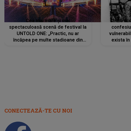
Cea mai mare și mai
Charli xc
spectaculoasă scenă de festival la
confesiu
UNTOLD ONE: „Practic, nu ar
vulnerabil
încăpea pe multe stadioane din
exista în
lume”. Evenimentul începe joi, 6
august 2026
CONECTEAZĂ-TE CU NOI