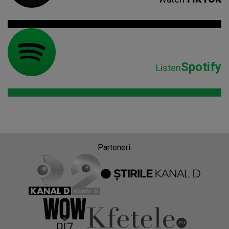
Spotify
Listen
Parteneri: