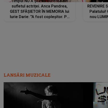
Timpul NU A ȘTERS durerea din
Tania Tu
sufletul actriței. Anca Pandrea,
REVENIRE 
GEST SFÂȘIETOR ÎN MEMORIA lui
Palatului!
Iurie Darie: "A fost copleșitor. Pe
nou LUMI
măsură ce trece timpul parcă..."
pentru a
cântece no
care abia 
LANSĂRI MUZICALE