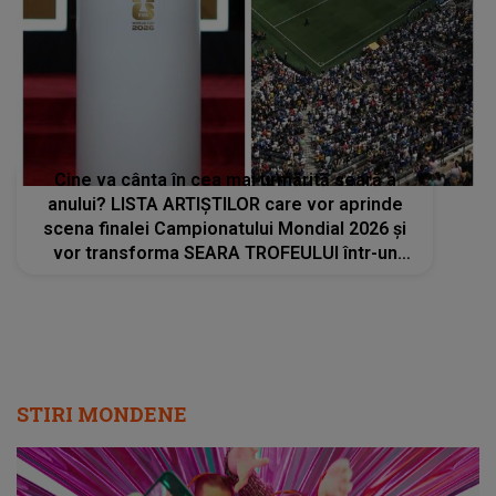
Cine va cânta în cea mai urmărită seară a
anului? LISTA ARTIȘTILOR care vor aprinde
scena finalei Campionatului Mondial 2026 și
vor transforma SEARA TROFEULUI într-un
show de neuitat: "Ceremonia de închidere va
încheia..."
STIRI MONDENE