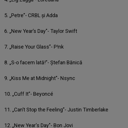
5. „Petre”- CRBL și Adda
6. „New Year’s Day"-
Taylor Swift
7. „Raise Your Glass”- P!nk
8. „S-o facem lată!”- Ştefan Bănică
9. „Kiss Me at Midnight"- Nsync
10. „Cuff It”- Beyoncé
11. „Can’t Stop the Feeling”- Justin Timberlake
12. „New Year's Day"- Bon Jovi