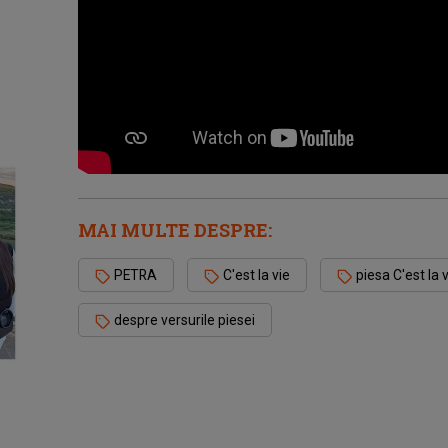
MAI MULTE DESPRE:
PETRA
C'est la vie
piesa C'est la 
despre versurile piesei