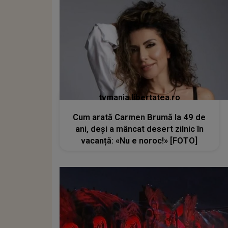
tvmania.libertatea.ro
Cum arată Carmen Brumă la 49 de
ani, deși a mâncat desert zilnic în
vacanță: «Nu e noroc!» [FOTO]