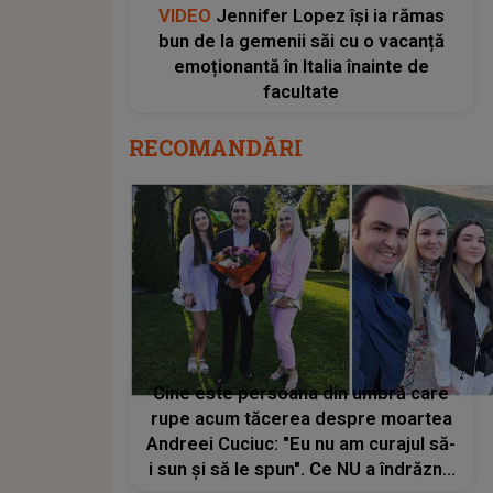
VIDEO
Jennifer Lopez își ia rămas
bun de la gemenii săi cu o vacanță
emoționantă în Italia înainte de
facultate
RECOMANDĂRI
Cine este persoana din umbră care
rupe acum tăcerea despre moartea
Andreei Cuciuc: "Eu nu am curajul să-
i sun și să le spun". Ce NU a îndrăznit