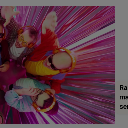
Ra
ma
se