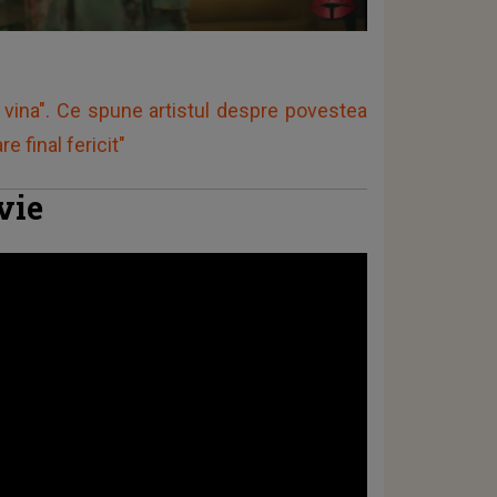
e vina". Ce spune artistul despre povestea
e final fericit"
 vie