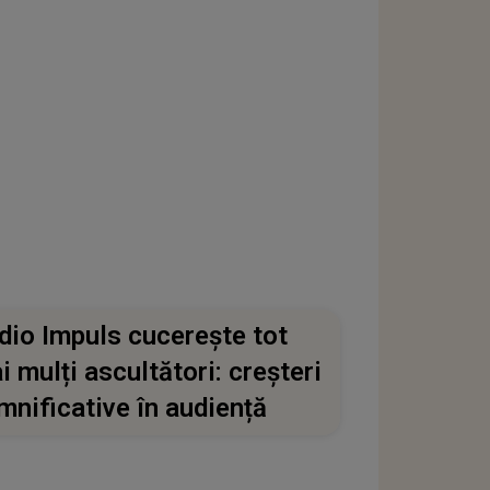
dio Impuls cucerește tot
i mulți ascultători: creșteri
mnificative în audiență