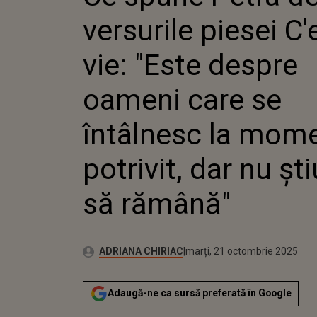
"EST
versurile piesei C'
OAME
ÎNTÂ
MOM
vie: "Este despre
POTR
ȘTIU
oameni care se
RĂM
întâlnesc la mom
potrivit, dar nu ș
să rămână"
Publicat:
Autor:
marți, 21 octombrie 2025
Actualizat:
ADRIANA CHIRIAC
marți, 21 octombrie 2025
Adaugă-ne ca sursă preferată în Google