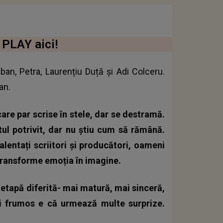
. PLAY aici!
ban, Petra, Laurențiu Duță și Adi Colceru.
an.
 care par scrise în stele, dar se destramă.
l potrivit, dar nu știu cum să rămână.
talentați scriitori și producători, oameni
 transforme emoția în imagine.
etapă diferită- mai matură, mai sinceră,
i frumos e că urmează multe surprize.