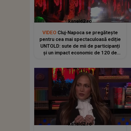
kanald2.ro
VIDEO
Cluj-Napoca se pregătește
pentru cea mai spectaculoasă ediție
UNTOLD: sute de mii de participanți
și un impact economic de 120 de
milioane de euro
kanald2.ro