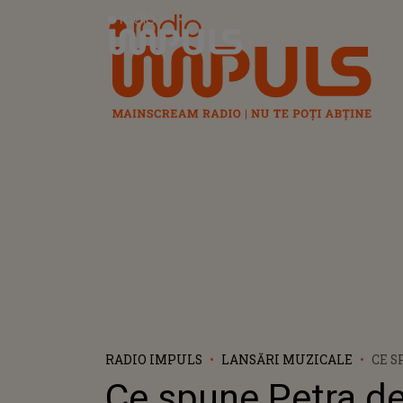
Radio Impuls
RADIO IMPULS
LANSĂRI MUZICALE
CE 
DES
Ce spune Petra d
PIES