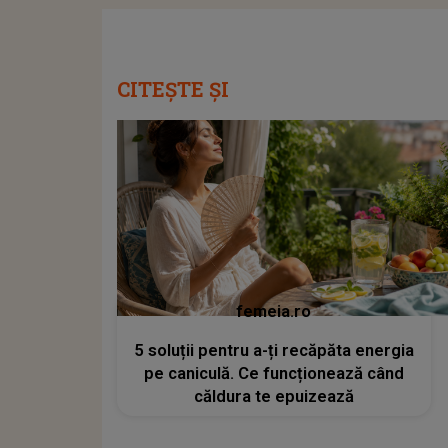
CITEȘTE ȘI
femeia.ro
5 soluții pentru a-ți recăpăta energia
pe caniculă. Ce funcționează când
căldura te epuizează