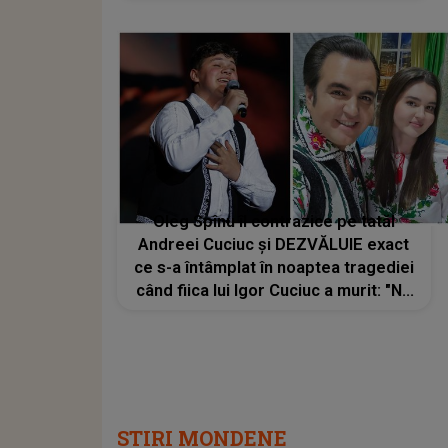
să spună până acum și DE CE a
evitat să vorbească: "Nu îmi găsesc
somnul și pacea"
Oleg Spînu îl contrazice pe tatăl
Andreei Cuciuc și DEZVĂLUIE exact
ce s-a întâmplat în noaptea tragediei
când fiica lui Igor Cuciuc a murit: "Nu
pot spune că era strașnic, da s-a
consumat..."
STIRI MONDENE