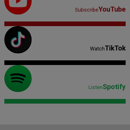
YouTube
Subscribe
TikTok
Watch
Spotify
Listen