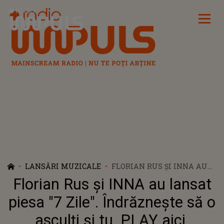
Radio Impuls
LANSĂRI MUZICALE
FLORIAN RUS ȘI INNA AU
LANSAT PIESA "7 ZILE".
Florian Rus și INNA au lansat
ÎNDRĂZNEȘTE SĂ O
ASCULȚI ȘI TU. PLAY AICI
piesa "7 Zile". Îndrăznește să o
asculți și tu. PLAY aici