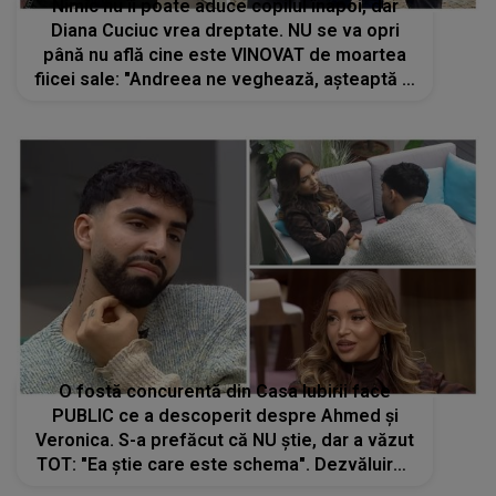
Nimic nu îi poate aduce copilul înapoi, dar
Diana Cuciuc vrea dreptate. NU se va opri
până nu află cine este VINOVAT de moartea
fiicei sale: "Andreea ne veghează, așteaptă și
ea să iasă la iveală adevărul!". Nu vrea să
rămână totul acoperit de tăcere
O fostă concurentă din Casa Iubirii face
PUBLIC ce a descoperit despre Ahmed și
Veronica. S-a prefăcut că NU știe, dar a văzut
TOT: "Ea știe care este schema". Dezvăluirea
surprinzătoare care face valuri în mediul