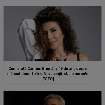
tvmania.libertatea.ro
Cum arată Carmen Brumă la 49 de ani, deși a
mâncat desert zilnic în vacanță: «Nu e noroc!»
[FOTO]