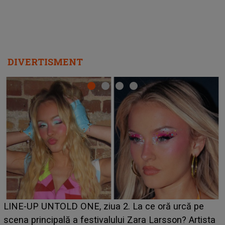
DIVERTISMENT
Ce a dezvăluit noua concurentă din "Casa Iubirii" 
pe
luat prin surprindere pe Emanuel. CINE ESTE
tista