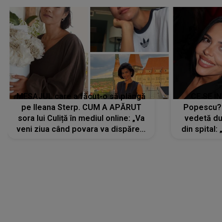
MESAJUL care a făcut-o să plângă
CE SE Î
pe Ileana Sterp. CUM A APĂRUT
Popescu?
sora lui Culiță în mediul online: „Va
vedetă du
veni ziua când povara va dispărea,
din spital:
iar lacrimile...”