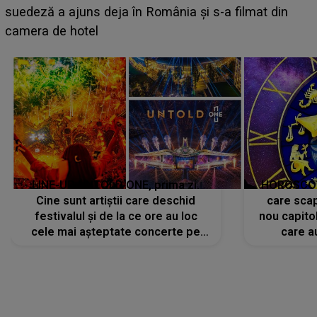
BĂIATUL VIZAT de Alexandra?! Aflându-se în fața
in
faptului împlinit, A RECUNOSCUT IMEDIAT: "Am
avut..."
LINE-UP UNTOLD ONE, prima zi.
HOROSCOP 
Cine sunt artiștii care deschid
care scap
festivalul și de la ce ore au loc
nou capitol
cele mai așteptate concerte pe
care a
scena principală?
perioadă 