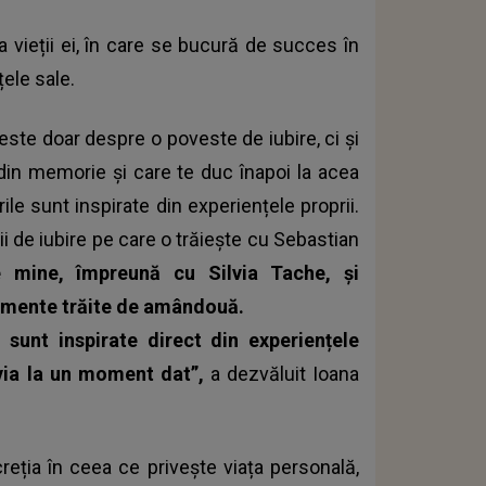
vieții ei, în care se bucură de succes în
țele sale.
este doar despre o poveste de iubire, ci și
in memorie și care te duc înapoi la acea
le sunt inspirate din experiențele proprii.
ii de iubire pe care o trăiește cu Sebastian
de mine, împreună cu Silvia Tache, și
imente trăite de amândouă.
sunt inspirate direct din experiențele
lvia la un moment dat”,
a dezvăluit Ioana
creția în ceea ce privește viața personală,