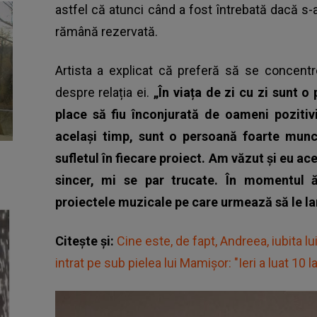
astfel că atunci când a fost întrebată dacă s-
rămână rezervată.
Artista a explicat că preferă să se concent
despre relația ei.
„În viața de zi cu zi sunt o
place să fiu înconjurată de oameni pozitiv
același timp, sunt o persoană foarte munci
sufletul în fiecare proiect. Am văzut și eu ac
sincer, mi se par trucate.
În momentul ă
proiectele muzicale pe care urmează să le l
Citește și:
Cine este, de fapt, Andreea, iubita lui
intrat pe sub pielea lui Mamișor: "Ieri a luat 10