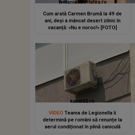
tvmania.libertatea.ro
Cum arată Carmen Brumă la 49 de
ani, deși a mâncat desert zilnic în
vacanță: «Nu e noroc!» [FOTO]
kanald2.ro
VIDEO
Teama de Legionella îi
determină pe români să renunțe la
aerul condiționat în plină caniculă