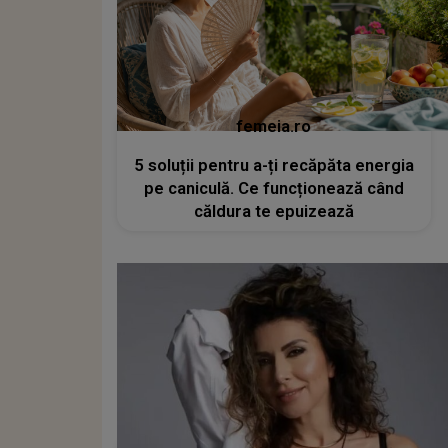
femeia.ro
5 soluții pentru a-ți recăpăta energia
pe caniculă. Ce funcționează când
căldura te epuizează