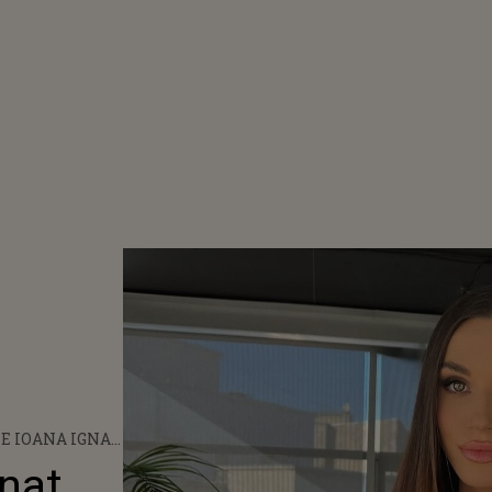
E IOANA IGNAT
 ÎMPĂCAREA CU
nat
AN DOBRINCU: