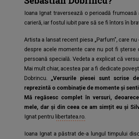
Sebastian Dobrincu?
Ioana Ignat
traversează o perioadă frumoasă a 
carieră, iar fostul iubit pare să se fi întors în bra
Artista a lansat recent piesa „Parfum”, care nu 
despre acele momente care nu pot fi șterse d
persoană specială. Vedeta a explicat că versuri
Mai mult chiar, acestea par a fi dedicate poveșt
Dobrincu.
„Versurile piesei sunt scrise 
reprezintă o combinație de momente și sent
Mă regăsesc complet în versuri, deoarece 
mele, dar și din ceea ce am simțit eu și Si
Ignat pentru
libertatea.ro.
Ioana Ignat a păstrat de-a lungul timpului dis