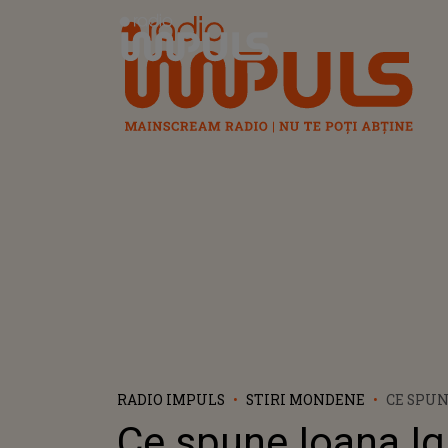
Radio Impuls
RADIO IMPULS
STIRI MONDENE
CE SPUN
DESPRE
Ce spune Ioana Ig
SEBASTI