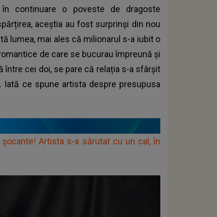
c în continuare o poveste de dragoste
ărțirea, aceștia au fost surprinși din nou
ă lumea, mai ales că milionarul s-a iubit o
r romantice de care se bucurau împreună și
ntre cei doi, se pare că relația s-a sfârșit
ei. Iată ce spune artista despre presupusa
șocante! Artista s-a sărutat cu un cal, în