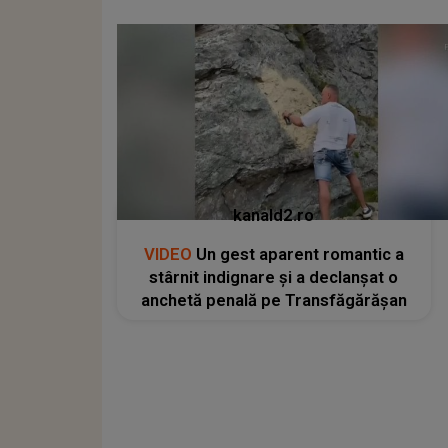
kanald2.ro
VIDEO
Un gest aparent romantic a
stârnit indignare și a declanșat o
anchetă penală pe Transfăgărășan