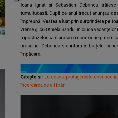
Ioana Ignat și Sebastian Dobrincu trăies
tumultuoasă. După ce anul trecut anunțau desp
împreună. Vestea a luat prin surprindere pe toat
vreme și cu Otniela Sandu. În ciuda vacanțelo
a ipostazelor care arătau o conexiune puternică î
brusc, iar Dobrincu s-a întors în brațele Ioan
împăcare.
Citește și:
Loredana, protagonista unei scene 
încercarea de a-l hrăni