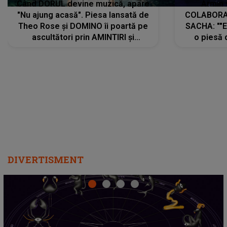
Când DORUL devine muzică, apare
Armin 
"Nu ajung acasă". Piesa lansată de
COLABORAR
Theo Rose și DOMINO îi poartă pe
SACHA: ""E
ascultători prin AMINTIRI și
o piesă 
REGĂSIRI, iar drumul emoțiilor
imediat pre
trece prin sufletul publicului:
cu mine șt
"Pentru toți cei care au plecat
păstrăm do
departe ca să le fie mai bine"
DIVERTISMENT