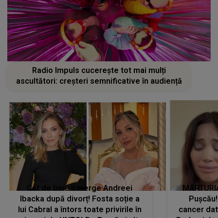
Radio Impuls cucerește tot mai mulți
ascultători: creșteri semnificative în audiență
Cât de bine îi merge Andreei
MĂRTURIA
Ibacka după divorț! Fosta soție a
Pușcău!
lui Cabral a întors toate privirile în
cancer dato