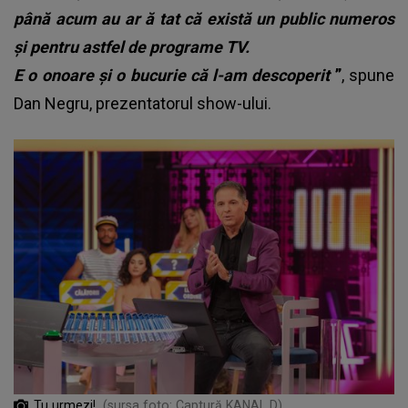
până acum au ar
ă
tat că există un public numeros
și pentru astfel de programe TV.
E o onoare și o bucurie că l-am descoperit
”
, spune
Dan Negru, prezentatorul show-ului.
Tu urmezi!
(sursa foto: Captură KANAL D)