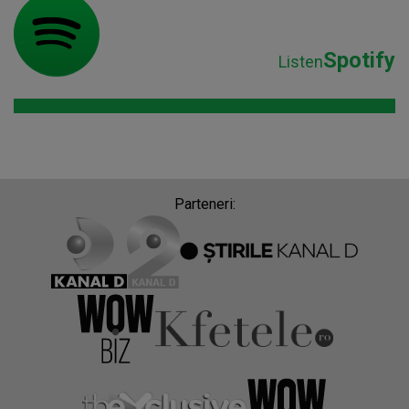
Spotify
Listen
Parteneri: