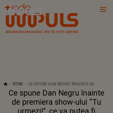
Radio Impuls
STIRI
CE SPUNE DAN NEGRU ÎNAINTE DE
PREMIERA SHOW-ULUI “TU URMEZI!”, CE
Ce spune Dan Negru înainte
VA PUTEA FI URMĂRITĂ SÂMBĂTĂ, DE LA
ORA 20:00, LA KANAL D: „EXISTĂ UN
de premiera show-ului “Tu
PUBLIC NUMEROS ȘI PENTRU ASTFEL DE
urmezi!”, ce va putea fi
PROGRAME TV”