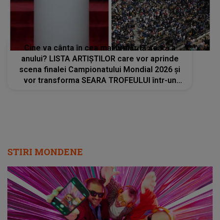
Cine va cânta în cea mai urmărită seară a
anului? LISTA ARTIȘTILOR care vor aprinde
scena finalei Campionatului Mondial 2026 și
vor transforma SEARA TROFEULUI într-un
show de neuitat: "Ceremonia de închidere va
încheia..."
STIRI MONDENE