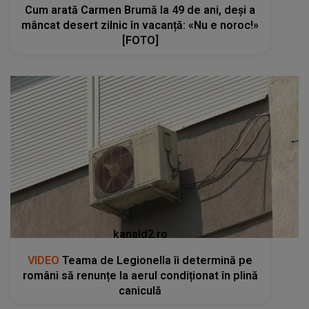
Cum arată Carmen Brumă la 49 de ani, deși a
mâncat desert zilnic în vacanță: «Nu e noroc!»
[FOTO]
kanald2.ro
VIDEO
Teama de Legionella îi determină pe
români să renunțe la aerul condiționat în plină
caniculă