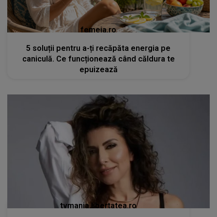
femeia.ro
5 soluții pentru a-ți recăpăta energia pe
caniculă. Ce funcționează când căldura te
epuizează
tvmania.libertatea.ro