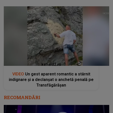
kanald2.ro
VIDEO
Un gest aparent romantic a stârnit
indignare și a declanșat o anchetă penală pe
Transfăgărășan
RECOMANDĂRI