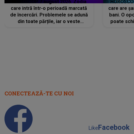
HOROSCOP 7 august 2026. Zodia
HOROSCOP 
care intră într-o perioadă marcată
care are șa
de încercări. Problemele se adună
bani. O opo
din toate părțile, iar o veste
poate schi
neașteptată îi dă planurile peste
la
cap
CONECTEAZĂ-TE CU NOI
Facebook
Like