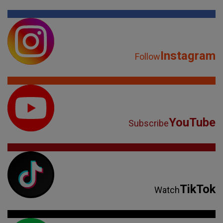
Instagram
Follow
YouTube
Subscribe
TikTok
Watch