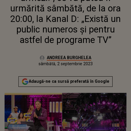
urmărită sâmbătă, de la ora
20:00, la Kanal D: „Există un
public numeros și pentru
astfel de programe TV”
Autor:
ANDREEA BURGHELEA
Publicat:
vineri, 2 septembrie 2022
Actualizat:
sâmbătă, 2 septembrie 2023
Adaugă-ne ca sursă preferată în Google