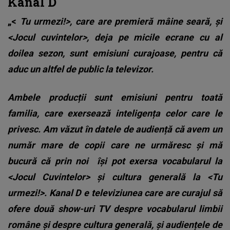
Kanal D
„<
Tu urmezi!>, care are premieră mâine seară, și
<Jocul cuvintelor>, deja pe micile ecrane cu al
doilea sezon, sunt emisiuni curajoase, pentru că
aduc un altfel de public la televizor.
Ambele producții sunt emisiuni pentru toată
familia, care exersează inteligența celor care le
privesc. Am văzut în datele de audiență că avem un
număr mare de copii care ne urmăresc și mă
bucură că prin noi își pot exersa vocabularul la
<Jocul Cuvintelor> și cultura generală la <Tu
urmezi!>. Kanal D e televiziunea care are curajul să
ofere două show-uri TV despre vocabularul limbii
române și despre cultura generală, și audiențele de