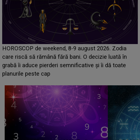
Emanuel a ținut ACEST DETALIU ASCUNS până
acum! În fața Alexandrei, concurentul din Casa Iubirii
face o MĂRTURISIRE NEAȘTEPTATĂ despre mama
sa: "I-am spus și ei în față, eu nu te iubesc pentru
că..."